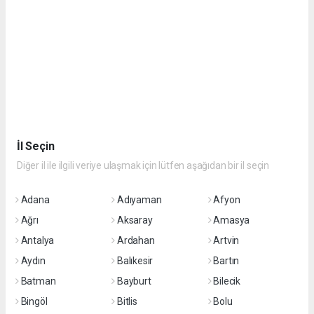
İl Seçin
Diğer il ile ilgili veriye ulaşmak için lütfen aşağıdan bir il seçin
Adana
Adıyaman
Afyon
Ağrı
Aksaray
Amasya
Antalya
Ardahan
Artvin
Aydın
Balıkesir
Bartın
Batman
Bayburt
Bilecik
Bingöl
Bitlis
Bolu