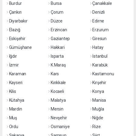
Burdur
Bursa
Çanakkale
Çankırı
Çorum
Denizli
Diyarbakır
Düzce
Edirne
Elazığ
Erzincan
Erzurum
Eskişehir
Gaziantep
Giresun
Gümüşhane
Hakkari
Hatay
Iğdır
Isparta
İstanbul
İzmir
K.Maraş
Karabük
Karaman
Kars
Kastamonu
Kayseri
Kırıkkale
Kırşehir
Kilis
Kocaeli
Konya
Kütahya
Malatya
Manisa
Mardin
Mersin
Muğla
Muş
Nevşehir
Niğde
Ordu
Osmaniye
Rize
Sakarya
Samsun
Siirt