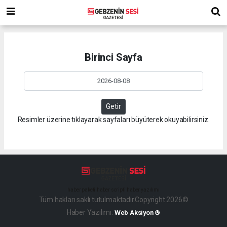
Birinci Sayfa
Getir
Resimler üzerine tıklayarak sayfaları büyüterek okuyabilirsiniz.
haber paketi
haber scripti
haber yazılımı
Tüm hakları saklı tutulmaktadır.Copyright 2026©
Haber Yazılımı:
Web Aksiyon ®