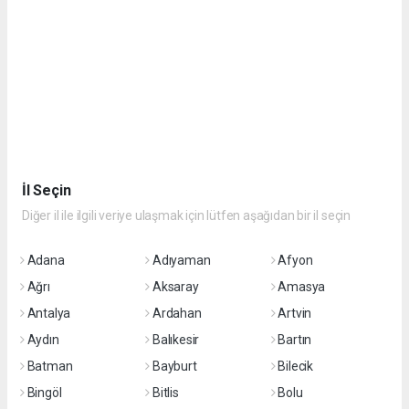
İl Seçin
Diğer il ile ilgili veriye ulaşmak için lütfen aşağıdan bir il seçin
Adana
Adıyaman
Afyon
Ağrı
Aksaray
Amasya
Antalya
Ardahan
Artvin
Aydın
Balıkesir
Bartın
Batman
Bayburt
Bilecik
Bingöl
Bitlis
Bolu