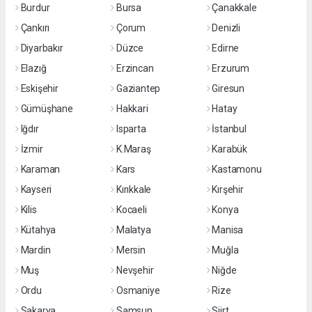
Burdur
Bursa
Çanakkale
Çankırı
Çorum
Denizli
Diyarbakır
Düzce
Edirne
Elazığ
Erzincan
Erzurum
Eskişehir
Gaziantep
Giresun
Gümüşhane
Hakkari
Hatay
Iğdır
Isparta
İstanbul
İzmir
K.Maraş
Karabük
Karaman
Kars
Kastamonu
Kayseri
Kırıkkale
Kırşehir
Kilis
Kocaeli
Konya
Kütahya
Malatya
Manisa
Mardin
Mersin
Muğla
Muş
Nevşehir
Niğde
Ordu
Osmaniye
Rize
Sakarya
Samsun
Siirt