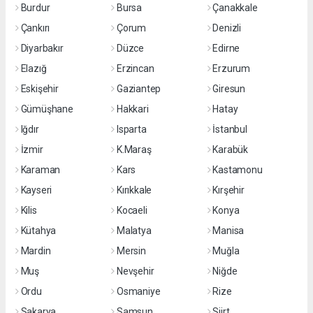
Burdur
Bursa
Çanakkale
Çankırı
Çorum
Denizli
Diyarbakır
Düzce
Edirne
Elazığ
Erzincan
Erzurum
Eskişehir
Gaziantep
Giresun
Gümüşhane
Hakkari
Hatay
Iğdır
Isparta
İstanbul
İzmir
K.Maraş
Karabük
Karaman
Kars
Kastamonu
Kayseri
Kırıkkale
Kırşehir
Kilis
Kocaeli
Konya
Kütahya
Malatya
Manisa
Mardin
Mersin
Muğla
Muş
Nevşehir
Niğde
Ordu
Osmaniye
Rize
Sakarya
Samsun
Siirt