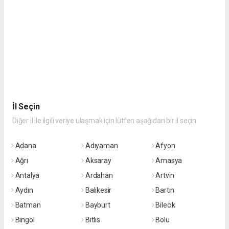
İl Seçin
Diğer il ile ilgili veriye ulaşmak için lütfen aşağıdan bir il seçin
Adana
Adıyaman
Afyon
Ağrı
Aksaray
Amasya
Antalya
Ardahan
Artvin
Aydın
Balıkesir
Bartın
Batman
Bayburt
Bilecik
Bingöl
Bitlis
Bolu