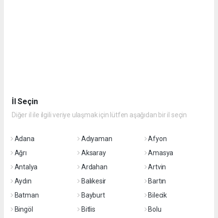
İl Seçin
Diğer il ile ilgili veriye ulaşmak için lütfen aşağıdan bir il seçin
Adana
Adıyaman
Afyon
Ağrı
Aksaray
Amasya
Antalya
Ardahan
Artvin
Aydın
Balıkesir
Bartın
Batman
Bayburt
Bilecik
Bingöl
Bitlis
Bolu