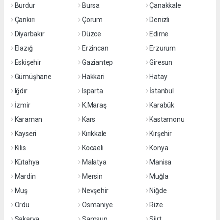
Burdur
Bursa
Çanakkale
Çankırı
Çorum
Denizli
Diyarbakır
Düzce
Edirne
Elazığ
Erzincan
Erzurum
Eskişehir
Gaziantep
Giresun
Gümüşhane
Hakkari
Hatay
Iğdır
Isparta
İstanbul
İzmir
K.Maraş
Karabük
Karaman
Kars
Kastamonu
Kayseri
Kırıkkale
Kırşehir
Kilis
Kocaeli
Konya
Kütahya
Malatya
Manisa
Mardin
Mersin
Muğla
Muş
Nevşehir
Niğde
Ordu
Osmaniye
Rize
Sakarya
Samsun
Siirt