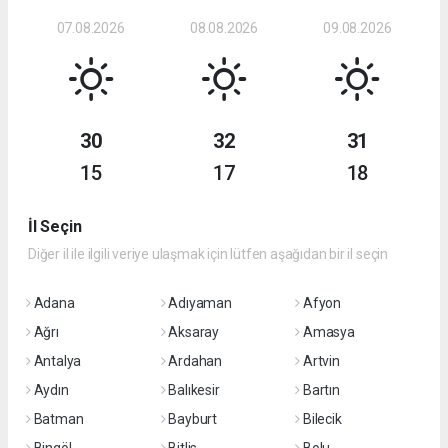
07.08.2026
08.08.2026
09.08.2026
30
32
31
15
17
18
İl Seçin
Diğer il ile ilgili veriye ulaşmak için lütfen aşağıdan bir il seçin
Adana
Adıyaman
Afyon
Ağrı
Aksaray
Amasya
Antalya
Ardahan
Artvin
Aydın
Balıkesir
Bartın
Batman
Bayburt
Bilecik