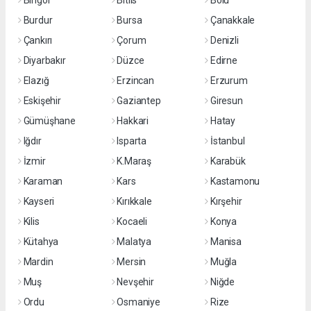
Bingöl
Bitlis
Bolu
Burdur
Bursa
Çanakkale
Çankırı
Çorum
Denizli
Diyarbakır
Düzce
Edirne
Elazığ
Erzincan
Erzurum
Eskişehir
Gaziantep
Giresun
Gümüşhane
Hakkari
Hatay
Iğdır
Isparta
İstanbul
İzmir
K.Maraş
Karabük
Karaman
Kars
Kastamonu
Kayseri
Kırıkkale
Kırşehir
Kilis
Kocaeli
Konya
Kütahya
Malatya
Manisa
Mardin
Mersin
Muğla
Muş
Nevşehir
Niğde
Ordu
Osmaniye
Rize