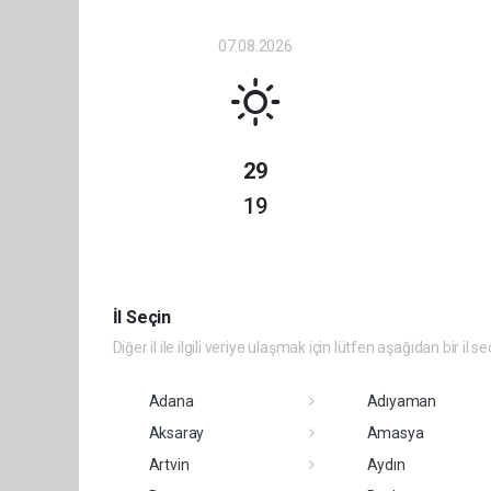
07.08.2026
29
19
İl Seçin
Diğer il ile ilgili veriye ulaşmak için lütfen aşağıdan bir il se
Adana
Adıyaman
Aksaray
Amasya
Artvin
Aydın