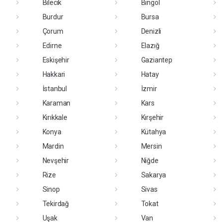
Bilecik
Bingöl
Burdur
Bursa
Çorum
Denizli
Edirne
Elazığ
Eskişehir
Gaziantep
Hakkari
Hatay
İstanbul
İzmir
Karaman
Kars
Kırıkkale
Kırşehir
Konya
Kütahya
Mardin
Mersin
Nevşehir
Niğde
Rize
Sakarya
Sinop
Sivas
Tekirdağ
Tokat
Uşak
Van