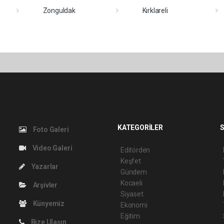
Zonguldak
Kırklareli
KATEGORİLER
S
Foto Galeri
Video Galeri
Editörden
Keşfet
Yazarlar
Gündem
Kocaeli
Arşivler
Siyaset
Künyemiz
Ekonomi
Eğitim
Bize Ulaşın