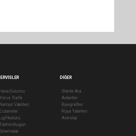
ERVİSLER
DİĞER
Hava Durumu
Sitede Ara
Yol ve Trafik
Anketler
Namaz Vakitleri
Biyografiler
Eczaneler
Rüya Tabirleri
Lig Fikstürü
Astroloji
Tarihte Bugün
Sinemalar