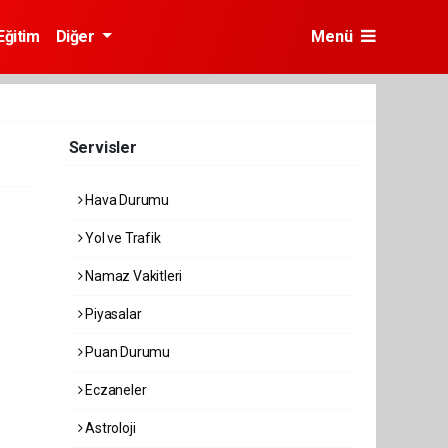
Eğitim
Diğer
Menü
Servisler
Hava Durumu
Yol ve Trafik
Namaz Vakitleri
Piyasalar
Puan Durumu
Eczaneler
Astroloji