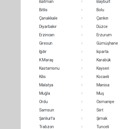
Batman
Bayburt
Bitlis
Bolu
Çanakkale
Çankırı
Diyarbakır
Düzce
Erzincan
Erzurum
Giresun
Gümüşhane
Iğdır
Isparta
K.Maraş
Karabük
Kastamonu
Kayseri
Kilis
Kocaeli
Malatya
Manisa
Muğla
Muş
Ordu
Osmaniye
Samsun
Siirt
Şanlıurfa
Şırnak
Trabzon
Tunceli