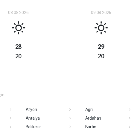
08.08.2026
09.08.2026
28
29
20
20
çin
Afyon
Ağrı
Antalya
Ardahan
Balıkesir
Bartın