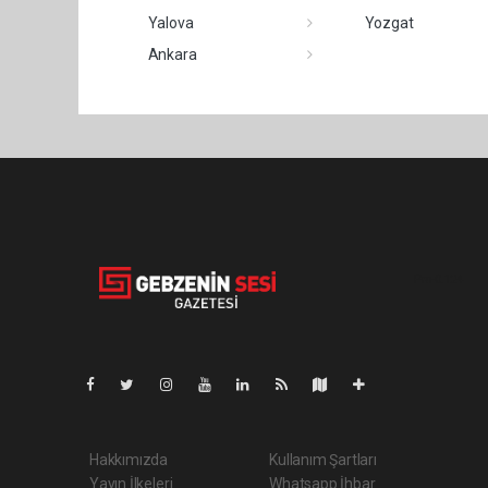
Yalova
Yozgat
Ankara
Pro-0.124
Hakkımızda
Kullanım Şartları
Yayın İlkeleri
Whatsapp İhbar