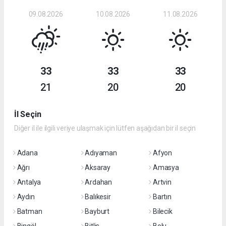
09.08.2026
10.08.2026
11.08.2026
33
33
33
21
20
20
İl Seçin
Diğer il ile ilgili veriye ulaşmak için lütfen aşağıdan bir il seçin
Adana
Adıyaman
Afyon
Ağrı
Aksaray
Amasya
Antalya
Ardahan
Artvin
Aydın
Balıkesir
Bartın
Batman
Bayburt
Bilecik