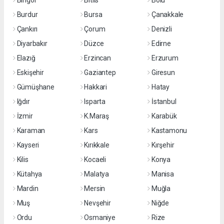
Bingöl
Bitlis
Bolu
Burdur
Bursa
Çanakkale
Çankırı
Çorum
Denizli
Diyarbakır
Düzce
Edirne
Elazığ
Erzincan
Erzurum
Eskişehir
Gaziantep
Giresun
Gümüşhane
Hakkari
Hatay
Iğdır
Isparta
İstanbul
İzmir
K.Maraş
Karabük
Karaman
Kars
Kastamonu
Kayseri
Kırıkkale
Kırşehir
Kilis
Kocaeli
Konya
Kütahya
Malatya
Manisa
Mardin
Mersin
Muğla
Muş
Nevşehir
Niğde
Ordu
Osmaniye
Rize