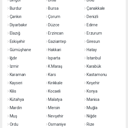
Bingöl
Bitlis
Bolu
Burdur
Bursa
Çanakkale
Çankırı
Çorum
Denizli
Diyarbakır
Düzce
Edirne
Elazığ
Erzincan
Erzurum
Eskişehir
Gaziantep
Giresun
Gümüşhane
Hakkari
Hatay
Iğdır
Isparta
İstanbul
İzmir
K.Maraş
Karabük
Karaman
Kars
Kastamonu
Kayseri
Kırıkkale
Kırşehir
Kilis
Kocaeli
Konya
Kütahya
Malatya
Manisa
Mardin
Mersin
Muğla
Muş
Nevşehir
Niğde
Ordu
Osmaniye
Rize