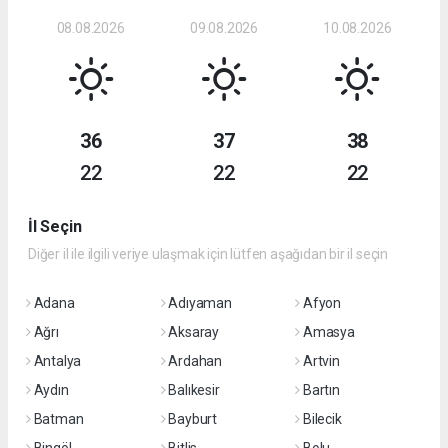
08.08.2026
09.08.2026
10.08.2026
36
37
38
22
22
22
İl Seçin
Diğer il ile ilgili veriye ulaşmak için lütfen aşağıdan bir il seçin
Adana
Adıyaman
Afyon
Ağrı
Aksaray
Amasya
Antalya
Ardahan
Artvin
Aydın
Balıkesir
Bartın
Batman
Bayburt
Bilecik