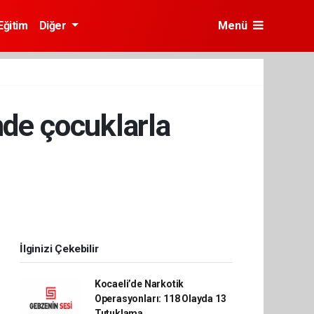
Eğitim
Diğer
Menü
nde çocuklarla
İlginizi Çekebilir
Kocaeli’de Narkotik
Operasyonları: 118 Olayda 13
Tutuklama