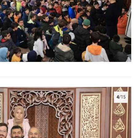
4
/15