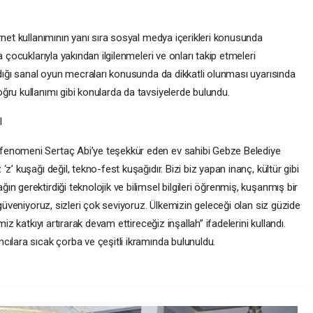
rnet kullanımının yanı sıra sosyal medya içerikleri konusunda
 çocuklarıyla yakından ilgilenmeleri ve onları takip etmeleri
ndığı sanal oyun mecraları konusunda da dikkatli olunması uyarısında
ğru kullanımı gibi konularda da tavsiyelerde bulundu.
I
fenomeni Sertaç Abi’ye teşekkür eden ev sahibi Gebze Belediye
z’ kuşağı değil, tekno-fest kuşağıdır. Bizi biz yapan inanç, kültür gibi
n gerektirdiği teknolojik ve bilimsel bilgileri öğrenmiş, kuşanmış bir
 güveniyoruz, sizleri çok seviyoruz. Ülkemizin geleceği olan siz güzide
iz katkıyı artırarak devam ettireceğiz inşallah” ifadelerini kullandı.
ılara sıcak çorba ve çeşitli ikramında bulunuldu.