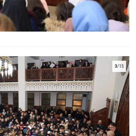
3
/15