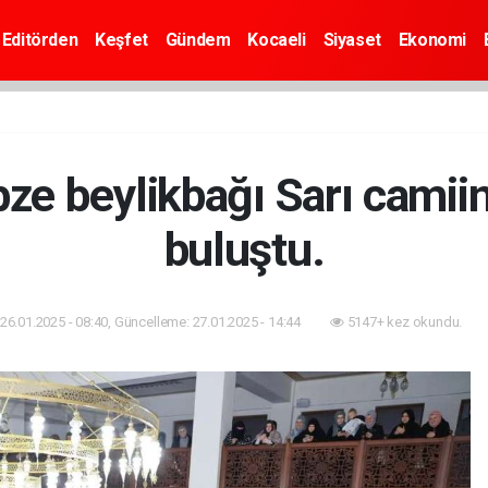
Editörden
Keşfet
Gündem
Kocaeli
Siyaset
Ekonomi
ze beylikbağı Sarı camii
buluştu.
26.01.2025 - 08:40, Güncelleme: 27.01.2025 - 14:44
5147+ kez okundu.