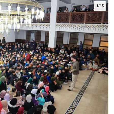
1
/15