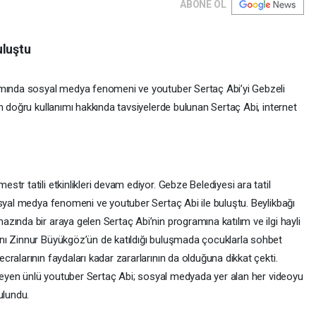
ABONE OL
uluştu
amında sosyal medya fenomeni ve youtuber Sertaç Abi’yi Gebzeli
n doğru kullanımı hakkında tavsiyelerde bulunan Sertaç Abi, internet
tr tatili etkinlikleri devam ediyor. Gebze Belediyesi ara tatil
osyal medya fenomeni ve youtuber Sertaç Abi ile buluştu. Beylikbağı
ında bir araya gelen Sertaç Abi’nin programına katılım ve ilgi hayli
nı Zinnur Büyükgöz’ün de katıldığı buluşmada çocuklarla sohbet
ralarının faydaları kadar zararlarının da olduğuna dikkat çekti.
ütleyen ünlü youtuber Sertaç Abi; sosyal medyada yer alan her videoyu
ulundu.