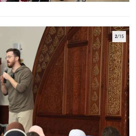
2
/15