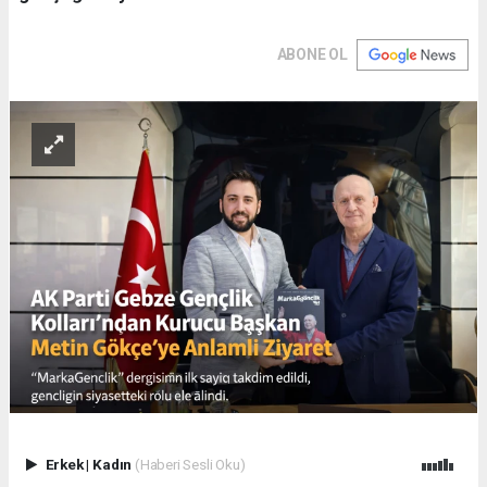
ABONE OL
Erkek
|
Kadın
(Haberi Sesli Oku)