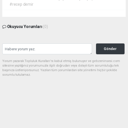
#recep demir
Okuyucu Yorumları
(0)
Gönder
Yorum yazarak Topluluk Kuralları’nı kabul etmiş bulunuyor ve gebzeninsesi.com
sitesine yaptığınız yorumunuzla ilgili doğrudan veya dolaylı tüm sorumluluğu tek
başınıza üstleniyorsunuz. Yazılan tüm yorumlardan site yönetimi hiçbir şekilde
sorumlu tutulamaz.
haber paketi
haber scripti
haber yazılımı
Tüm hakları saklı tutulmaktadır.Copyright 2026©
Haber Yazılımı:
Web Aksiyon ®