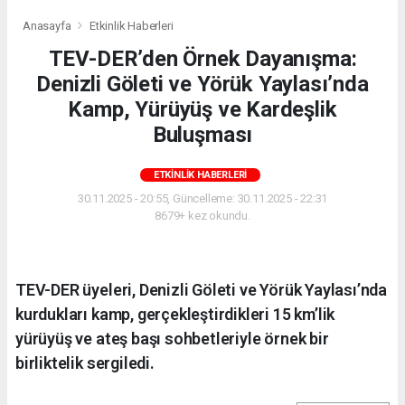
Anasayfa
Etkinlik Haberleri
TEV-DER’den Örnek Dayanışma:
Denizli Göleti ve Yörük Yaylası’nda
Kamp, Yürüyüş ve Kardeşlik
Buluşması
ETKINLIK HABERLERI
30.11.2025 - 20:55, Güncelleme: 30.11.2025 - 22:31
8679+ kez okundu.
TEV-DER üyeleri, Denizli Göleti ve Yörük Yaylası’nda
kurdukları kamp, gerçekleştirdikleri 15 km’lik
yürüyüş ve ateş başı sohbetleriyle örnek bir
birliktelik sergiledi.