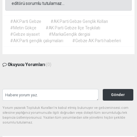
editörü sorumlu tutulamaz...
#AK Parti Gebze
#AK Parti Gebze Gençlik Kolları
#Metin Gökçe
#AK Parti Gebze İlçe Teşkilatı
#Gebze siyaset
#MarkaGençlik dergisi
#AK Parti gençlik çalışmaları
#Gebze AK Parti haberleri
Okuyucu Yorumları
(0)
Gönder
Yorum yazarak Topluluk Kuralları’nı kabul etmiş bulunuyor ve gebzeninsesi.com
sitesine yaptığınız yorumunuzla ilgili doğrudan veya dolaylı tüm sorumluluğu tek
başınıza üstleniyorsunuz. Yazılan tüm yorumlardan site yönetimi hiçbir şekilde
sorumlu tutulamaz.