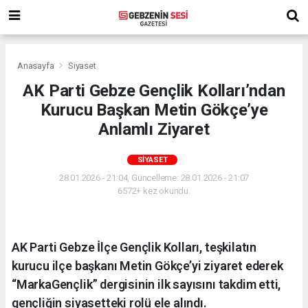
Anasayfa
Siyaset
AK Parti Gebze Gençlik Kolları’ndan
Kurucu Başkan Metin Gökçe’ye
Anlamlı Ziyaret
SIYASET
28.01.2026 - 21:04, Güncelleme: 28.01.2026 - 21:07
6572+ kez okundu.
AK Parti Gebze İlçe Gençlik Kolları, teşkilatın
kurucu ilçe başkanı Metin Gökçe’yi ziyaret ederek
“MarkaGençlik” dergisinin ilk sayısını takdim etti,
gençliğin siyasetteki rolü ele alındı.