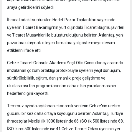
araya getirdiklerini söyledi.
İhracat odaklı sürdürülen Hedef Pazar Toplantıları sayesinde
üyelerin Ticaret Bakanlığı'nın yurt dışındaki Ticaret Başmüşavirleri
ve Ticaret Müşavirleri ile buluşturulduğunu belirten Aslantaş, yeni
pazarlara ulaşmak isteyen firmalara yol göstermeye devam
ettiklerini ifade etti.
Gebze Ticaret Odası ile Akademi Yeşil Ofis Consultancy arasında
imzalanan çözüm ortaklığı protokolüyle üyelerin yeşil dönüşüm,
sürdürülebilirlik, eğitim, danışmanlık, proje geliştirme ve
uluslararası fon programlarından daha etkin yararlanmasının
hedeflendiğini kaydetti.
Temmuz ayında açıklanan ekonomik verilerin Gebze'nin üretim
gücünü bir kez daha ortaya koyduğunu belirten Aslantaş, Türkiye
İhracatçılar Meclisi İlk 1000 listesinde 66, İSO İlk 500 listesinde 68,
İSO İkinci 500 listesinde ise 41 Gebze Ticaret Odası üyesinin yer