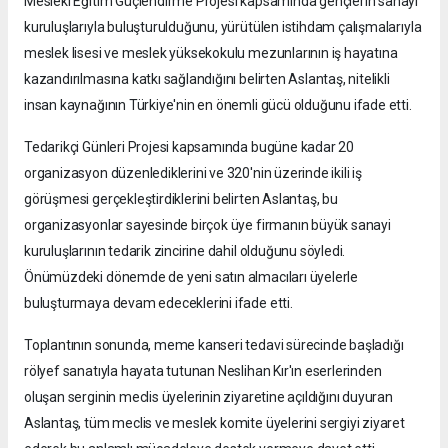
Mesleki Eğitim Güçlendirme Projesi kapsamında gençlerin sanayi
kuruluşlarıyla buluşturulduğunu, yürütülen istihdam çalışmalarıyla
meslek lisesi ve meslek yüksekokulu mezunlarının iş hayatına
kazandırılmasına katkı sağlandığını belirten Aslantaş, nitelikli
insan kaynağının Türkiye'nin en önemli gücü olduğunu ifade etti.
Tedarikçi Günleri Projesi kapsamında bugüne kadar 20
organizasyon düzenlediklerini ve 320'nin üzerinde ikili iş
görüşmesi gerçekleştirdiklerini belirten Aslantaş, bu
organizasyonlar sayesinde birçok üye firmanın büyük sanayi
kuruluşlarının tedarik zincirine dahil olduğunu söyledi.
Önümüzdeki dönemde de yeni satın almacıları üyelerle
buluşturmaya devam edeceklerini ifade etti.
Toplantının sonunda, meme kanseri tedavi sürecinde başladığı
rölyef sanatıyla hayata tutunan Neslihan Kır'ın eserlerinden
oluşan serginin meclis üyelerinin ziyaretine açıldığını duyuran
Aslantaş, tüm meclis ve meslek komite üyelerini sergiyi ziyaret