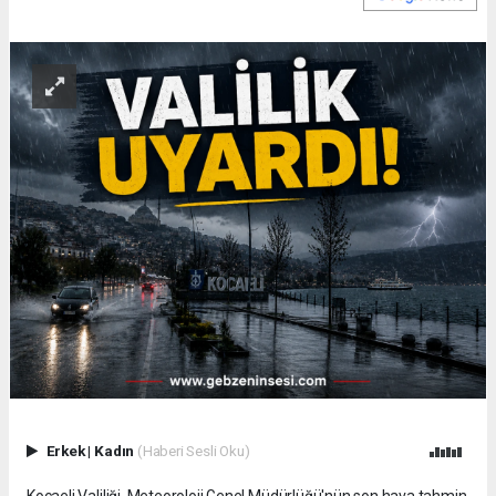
Erkek
|
Kadın
(Haberi Sesli Oku)