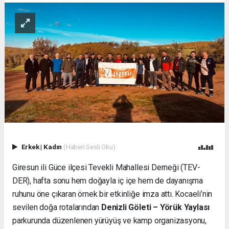
Erkek
|
Kadın
(Haberi Sesli Oku)
Giresun ili Güce ilçesi Tevekli Mahallesi Derneği (TEV-
DER), hafta sonu hem doğayla iç içe hem de dayanışma
ruhunu öne çıkaran örnek bir etkinliğe imza attı. Kocaeli’nin
sevilen doğa rotalarından
Denizli Göleti – Yörük Yaylası
parkurunda düzenlenen yürüyüş ve kamp organizasyonu,