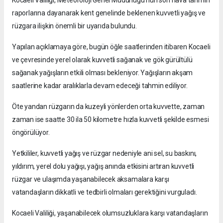
Kocaeli Valiliği, Meteoroloji Genel Müdürlüğü'nün son hava tahmin
raporlarına dayanarak kent genelinde beklenen kuvvetli yağış ve
rüzgara ilişkin önemli bir uyarıda bulundu.
Yapılan açıklamaya göre, bugün öğle saatlerinden itibaren Kocaeli
ve çevresinde yerel olarak kuvvetli sağanak ve gök gürültülü
sağanak yağışların etkili olması bekleniyor. Yağışların akşam
saatlerine kadar aralıklarla devam edeceği tahmin ediliyor.
Öte yandan rüzgarın da kuzeyli yönlerden orta kuvvette, zaman
zaman ise saatte 30 ila 50 kilometre hızla kuvvetli şekilde esmesi
öngörülüyor.
Yetkililer, kuvvetli yağış ve rüzgar nedeniyle ani sel, su baskını,
yıldırım, yerel dolu yağışı, yağış anında etkisini artıran kuvvetli
rüzgar ve ulaşımda yaşanabilecek aksamalara karşı
vatandaşların dikkatli ve tedbirli olmaları gerektiğini vurguladı.
Kocaeli Valiliği, yaşanabilecek olumsuzluklara karşı vatandaşların