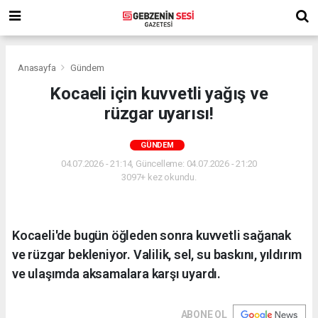
Anasayfa
Gündem
Kocaeli için kuvvetli yağış ve
rüzgar uyarısı!
GÜNDEM
04.07.2026 - 21:14, Güncelleme: 04.07.2026 - 21:20
3097+ kez okundu.
Kocaeli'de bugün öğleden sonra kuvvetli sağanak
ve rüzgar bekleniyor. Valilik, sel, su baskını, yıldırım
ve ulaşımda aksamalara karşı uyardı.
ABONE OL