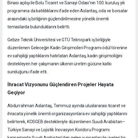
Binası açılışı ile Bolu Ticaret ve Sanayi Odası'nın 100. kuruluş yılı
programına da katıldıklarını ifade eden Aslantaş, oda ve borsalar
arasındaki iş birliğinin güçlendirilmesine yönelik önemli
temaslarda bulunduklarını belirtti.
Gebze Teknik Üniversitesi ve GTÜ Teknopark iş birliğiyle
düzenlenen Geleceğin Kadın Girişimcileri Programı ödül törenine
ev sahipliği yaptıklarını hatırlatan Aslantaş, kadın girişimciliğini
destekleyen her çalışmanın ülkenin üretim gücüne katkı
sunduğunu ifade etti.
İhracat Vizyonunu Güçlendiren Projeler Hayata
Geçiyor
Abdurrahman Aslantaş, Temmuz ayında uluslararası ticaret ve
ihracata yönelik önemli organizasyonlara ev sahipliği yaptıklarını
belirterek, KOSGEB destekleriyle düzenlenen Suudi Arabistan–
Türkiye Sanayi ve Lojistik İnovasyon Koridoru Programı
kapsamında Suudi Arabistan'dan gelen iş insanları ile üyeleri bir