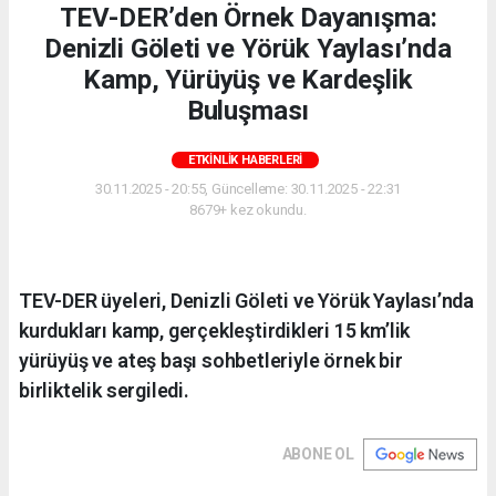
TEV-DER’den Örnek Dayanışma:
Denizli Göleti ve Yörük Yaylası’nda
Kamp, Yürüyüş ve Kardeşlik
Buluşması
ETKINLIK HABERLERI
30.11.2025 - 20:55, Güncelleme: 30.11.2025 - 22:31
8679+ kez okundu.
TEV-DER üyeleri, Denizli Göleti ve Yörük Yaylası’nda
kurdukları kamp, gerçekleştirdikleri 15 km’lik
yürüyüş ve ateş başı sohbetleriyle örnek bir
birliktelik sergiledi.
ABONE OL