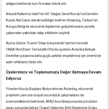
aldığını belirterek tüm firmaları tebrik etti.
İktisadi Kalkınma Vakfı'nın 64. Olağan Genel Kurulu'na Denetim
Kurulu Asil Üyesi olarak katıldığını belirten Aslantaş, Türkiye'nin
Avrupa Birliği ile ekonomik ilişkilerinin geliştirilmesine yönelik
çalışmaları yakından takip ettiklerini söyledi.
Ayrıca Gebze Ticaret Odası bünyesinde hizmet verecek
TABA/AmCham Temsilcilik Ofisi ile üyelerin Amerika Birleşik
Devletleri pazarına daha güçlü şekilde erişebilmesi için önemli bir
adım attıklarını ifade etti.
Üyelerimize ve Toplumumuza Değer Katmaya Devam
Ediyoruz
Yönetim Kurulu Başkanı Abdurrahman Aslantaş, ekonomik
projelerin yanı sıra sosyal sorumluluk çalışmalarını da
önemsediklerini belirterek, AFAD koordinasyonunda yürütülen
süreç sonunda Gebze Ticaret Odası'nın Afet Beslenme Grubu