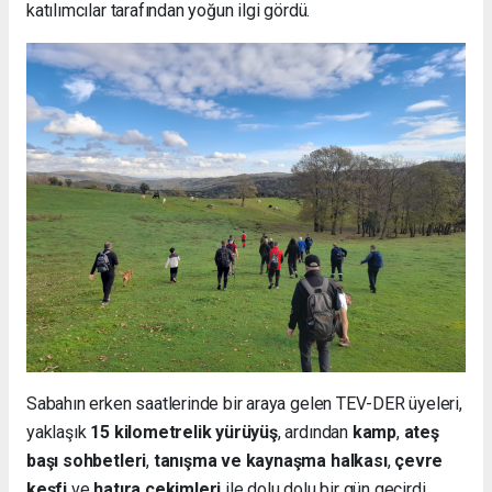
katılımcılar tarafından yoğun ilgi gördü.
Sabahın erken saatlerinde bir araya gelen TEV-DER üyeleri,
yaklaşık
15 kilometrelik yürüyüş
, ardından
kamp
,
ateş
başı sohbetleri
,
tanışma ve kaynaşma halkası
,
çevre
keşfi
ve
hatıra çekimleri
ile dolu dolu bir gün geçirdi.