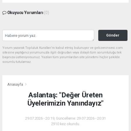
Okuyucu Yorumları
(0)
Gönder
Yorum yazarak Topluluk Kuralları’nı kabul etmiş bulunuyor ve gebzeninsesi.com
sitesine yaptığınız yorumunuzla ilgili doğrudan veya dolaylı tüm sorumluluğu tek
başınıza üstleniyorsunuz. Yazılan tüm yorumlardan site yönetimi hiçbir şekilde
sorumlu tutulamaz.
Anasayfa
Aslantaş: "Değer Üreten
Üyelerimizin Yanındayız"
29.07.2026 - 20:19, Güncelleme: 29.07.2026 - 20:31
2910 kez okundu.