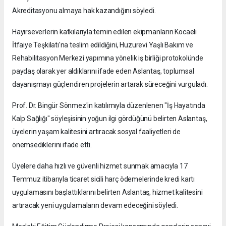
Akreditasyonu almaya hak kazandığını söyledi.
Hayırseverlerin katkılarıyla temin edilen ekipmanların Kocaeli
İtfaiye Teşkilatı'na teslim edildiğini, Huzurevi Yaşlı Bakım ve
Rehabilitasyon Merkezi yapımına yönelik iş birliği protokolünde
paydaş olarak yer aldıklarını ifade eden Aslantaş, toplumsal
dayanışmayı güçlendiren projelerin artarak süreceğini vurguladı.
Prof. Dr. Bingür Sönmez'in katılımıyla düzenlenen "İş Hayatında
Kalp Sağlığı" söyleşisinin yoğun ilgi gördüğünü belirten Aslantaş,
üyelerin yaşam kalitesini artıracak sosyal faaliyetleri de
önemsediklerini ifade etti.
Üyelere daha hızlı ve güvenli hizmet sunmak amacıyla 17
Temmuz itibarıyla ticaret sicili harç ödemelerinde kredi kartı
uygulamasını başlattıklarını belirten Aslantaş, hizmet kalitesini
artıracak yeni uygulamaların devam edeceğini söyledi.