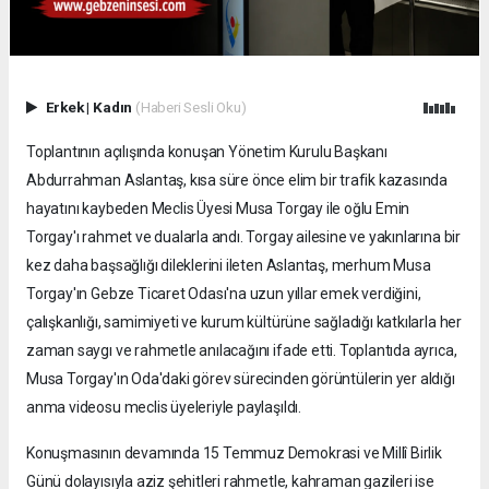
Erkek
|
Kadın
(Haberi Sesli Oku)
Toplantının açılışında konuşan Yönetim Kurulu Başkanı
Abdurrahman Aslantaş, kısa süre önce elim bir trafik kazasında
hayatını kaybeden Meclis Üyesi Musa Torgay ile oğlu Emin
Torgay'ı rahmet ve dualarla andı. Torgay ailesine ve yakınlarına bir
kez daha başsağlığı dileklerini ileten Aslantaş, merhum Musa
Torgay'ın Gebze Ticaret Odası'na uzun yıllar emek verdiğini,
çalışkanlığı, samimiyeti ve kurum kültürüne sağladığı katkılarla her
zaman saygı ve rahmetle anılacağını ifade etti. Toplantıda ayrıca,
Musa Torgay'ın Oda'daki görev sürecinden görüntülerin yer aldığı
anma videosu meclis üyeleriyle paylaşıldı.
Konuşmasının devamında 15 Temmuz Demokrasi ve Millî Birlik
Günü dolayısıyla aziz şehitleri rahmetle, kahraman gazileri ise