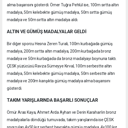
alma başarısını gösterdi. Ömer Tuğra Pehlül ise, 100m sırtta altın
madalya, 50m kelebekte gümüş madalya, 50m sırtta gümüş
madalya ve 50m sırtta altın madalya aldı.
ALTIN VE GÜMÜŞ MADALYALAR GELDİ
Bir diğer sporcu Hesna Zeren Turali, 100m kurbağada gümüş
madalya, 200m sırtta altın madalya, 200m kurbağada bronz
madalya ve 50m kurbağada da bronz madalyayı boynuna taktı.
ÇESK yüzücüsü Ravza Sümeyye Kırval, 100m serbestte altın
madalya, 50m kelebekte gümüş madalya, 50m serbestte altın
madalya ve 200m karışıkta gümüş madalya alma başarısını
gösterdi.
TAKIM YARIŞLARINDA BAŞARILI SONUÇLAR
Ömür Aras Kaya, Ahmet Arda Ayhan ve Derin Karahan’ın bronz
madalyalarla döndüğü turnuvada, takım yarışlarında ise ÇESK
sporcuları 4x50 kız serbest bayrakta gümüş madalya, 4x100 kız