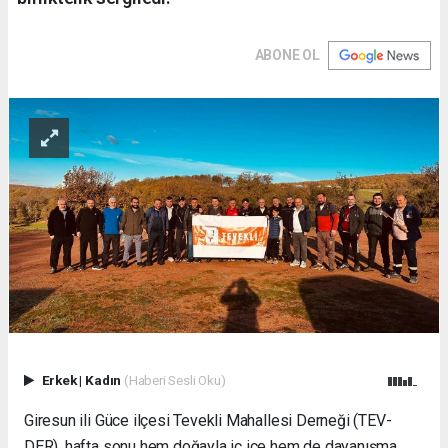
ABONE OL
Erkek
|
Kadın
(Haberi Sesli Oku)
Giresun ili Güce ilçesi Tevekli Mahallesi Derneği (TEV-
DER), hafta sonu hem doğayla iç içe hem de dayanışma