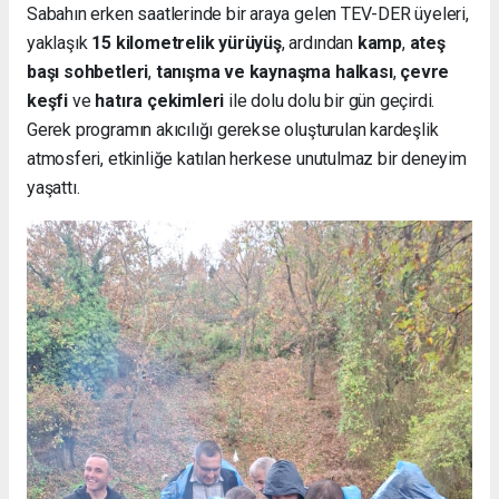
Sabahın erken saatlerinde bir araya gelen TEV-DER üyeleri,
yaklaşık
15 kilometrelik yürüyüş
, ardından
kamp
,
ateş
başı sohbetleri
,
tanışma ve kaynaşma halkası
,
çevre
keşfi
ve
hatıra çekimleri
ile dolu dolu bir gün geçirdi.
Gerek programın akıcılığı gerekse oluşturulan kardeşlik
atmosferi, etkinliğe katılan herkese unutulmaz bir deneyim
yaşattı.