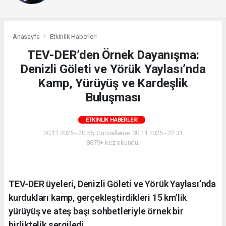
Anasayfa
Etkinlik Haberleri
TEV-DER’den Örnek Dayanışma:
Denizli Göleti ve Yörük Yaylası’nda
Kamp, Yürüyüş ve Kardeşlik
Buluşması
ETKINLIK HABERLERI
30.11.2025 - 20:55, Güncelleme: 30.11.2025 - 22:31
8679+ kez okundu.
TEV-DER üyeleri, Denizli Göleti ve Yörük Yaylası’nda
kurdukları kamp, gerçekleştirdikleri 15 km’lik
yürüyüş ve ateş başı sohbetleriyle örnek bir
birliktelik sergiledi.