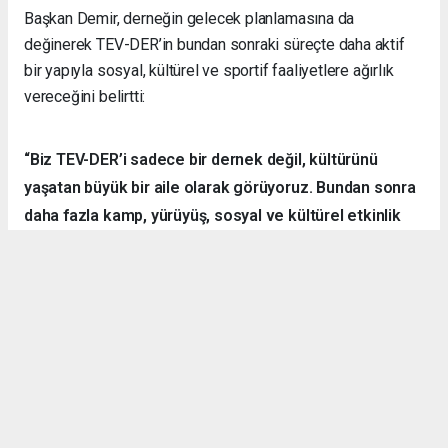
Başkan Demir, derneğin gelecek planlamasına da
değinerek TEV-DER’in bundan sonraki süreçte daha aktif
bir yapıyla sosyal, kültürel ve sportif faaliyetlere ağırlık
vereceğini belirtti:
“Biz TEV-DER’i sadece bir dernek değil, kültürünü
yaşatan büyük bir aile olarak görüyoruz. Bundan sonra
daha fazla kamp, yürüyüş, sosyal ve kültürel etkinlik
organize ederek hemşehrilerimizle dayanışmayı
sürdüreceğiz.”
Örnek Dernekçilik Modeli
Gerçekleştirilen organizasyon, disiplinli yapısı, güçlü
iletişim ortamı ve katılımcılar arasındaki dayanışma ruhuyla
bölgedeki derneklere örnek bir çalışma olarak gösterildi.
TEV-DER üyeleri hem spor yaptı, hem sosyalleşti hem de