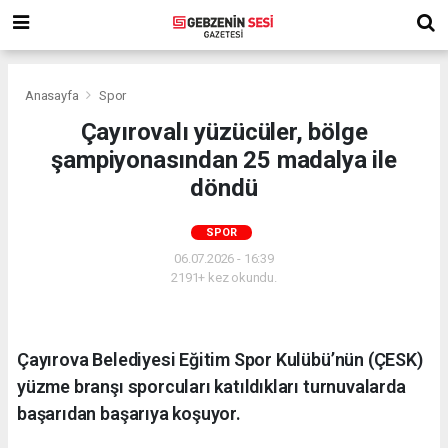
Anasayfa
Spor
Çayırovalı yüzücüler, bölge
şampiyonasından 25 madalya ile
döndü
SPOR
06.07.2026 - 16:39
2191+ kez okundu.
Çayırova Belediyesi Eğitim Spor Kulübü’nün (ÇESK)
yüzme branşı sporcuları katıldıkları turnuvalarda
başarıdan başarıya koşuyor.