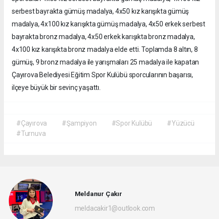
serbest bayrakta gümüş madalya, 4x50 kız karışıkta gümüş
madalya, 4x100 kız karışıkta gümüş madalya, 4x50 erkek serbest
bayrakta bronz madalya, 4x50 erkek karışıkta bronz madalya,
4x100 kız karışıkta bronz madalya elde etti. Toplamda 8 altın, 8
gümüş, 9 bronz madalya ile yarışmaları 25 madalya ile kapatan
Çayırova Belediyesi Eğitim Spor Kulübü sporcularının başarısı,
ilçeye büyük bir sevinç yaşattı.
#Çayırova
#Şampiyon
#Spor Kulübü
#Yüzücü
#Turnuva
Meldanur Çakır
meldacakir1@outlook.com