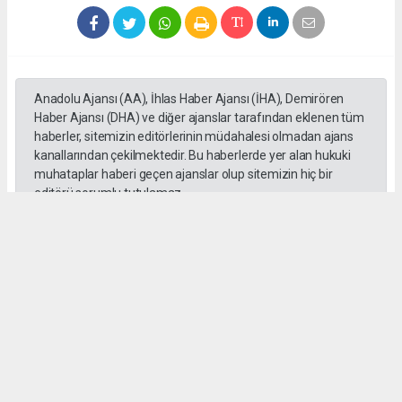
Anadolu Ajansı (AA), İhlas Haber Ajansı (İHA), Demirören
Haber Ajansı (DHA) ve diğer ajanslar tarafından eklenen tüm
haberler, sitemizin editörlerinin müdahalesi olmadan ajans
kanallarından çekilmektedir. Bu haberlerde yer alan hukuki
muhataplar haberi geçen ajanslar olup sitemizin hiç bir
editörü sorumlu tutulamaz...
#Abdurrahman Aslantaş
#Gebze Ticaret Odası
#Meclis
#Toplantı
Meldanur Çakır
meldacakir1@outlook.com