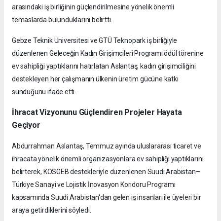
arasındaki iş birliğinin güçlendirilmesine yönelik önemli
temaslarda bulunduklarını belirtti.
Gebze Teknik Üniversitesi ve GTÜ Teknopark iş birliğiyle
düzenlenen Geleceğin Kadın Girişimcileri Programı ödül törenine
ev sahipliği yaptıklarını hatırlatan Aslantaş, kadın girişimciliğini
destekleyen her çalışmanın ülkenin üretim gücüne katkı
sunduğunu ifade etti.
İhracat Vizyonunu Güçlendiren Projeler Hayata
Geçiyor
Abdurrahman Aslantaş, Temmuz ayında uluslararası ticaret ve
ihracata yönelik önemli organizasyonlara ev sahipliği yaptıklarını
belirterek, KOSGEB destekleriyle düzenlenen Suudi Arabistan–
Türkiye Sanayi ve Lojistik İnovasyon Koridoru Programı
kapsamında Suudi Arabistan'dan gelen iş insanları ile üyeleri bir
araya getirdiklerini söyledi.