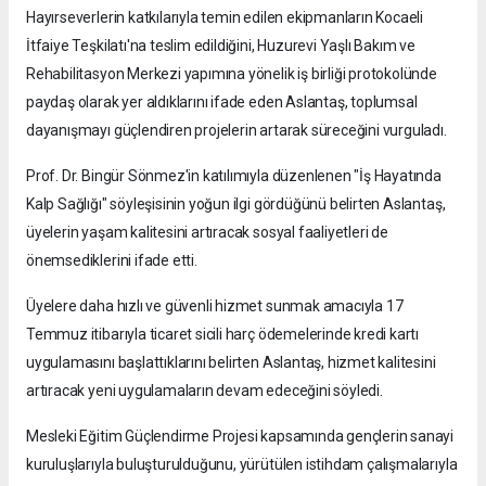
Hayırseverlerin katkılarıyla temin edilen ekipmanların Kocaeli
İtfaiye Teşkilatı'na teslim edildiğini, Huzurevi Yaşlı Bakım ve
Rehabilitasyon Merkezi yapımına yönelik iş birliği protokolünde
paydaş olarak yer aldıklarını ifade eden Aslantaş, toplumsal
dayanışmayı güçlendiren projelerin artarak süreceğini vurguladı.
Prof. Dr. Bingür Sönmez'in katılımıyla düzenlenen "İş Hayatında
Kalp Sağlığı" söyleşisinin yoğun ilgi gördüğünü belirten Aslantaş,
üyelerin yaşam kalitesini artıracak sosyal faaliyetleri de
önemsediklerini ifade etti.
Üyelere daha hızlı ve güvenli hizmet sunmak amacıyla 17
Temmuz itibarıyla ticaret sicili harç ödemelerinde kredi kartı
uygulamasını başlattıklarını belirten Aslantaş, hizmet kalitesini
artıracak yeni uygulamaların devam edeceğini söyledi.
Mesleki Eğitim Güçlendirme Projesi kapsamında gençlerin sanayi
kuruluşlarıyla buluşturulduğunu, yürütülen istihdam çalışmalarıyla