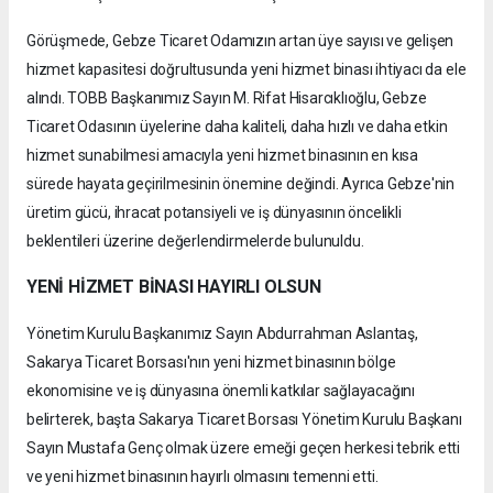
Görüşmede, Gebze Ticaret Odamızın artan üye sayısı ve gelişen
hizmet kapasitesi doğrultusunda yeni hizmet binası ihtiyacı da ele
alındı. TOBB Başkanımız Sayın M. Rifat Hisarcıklıoğlu, Gebze
Ticaret Odasının üyelerine daha kaliteli, daha hızlı ve daha etkin
hizmet sunabilmesi amacıyla yeni hizmet binasının en kısa
sürede hayata geçirilmesinin önemine değindi. Ayrıca Gebze'nin
üretim gücü, ihracat potansiyeli ve iş dünyasının öncelikli
beklentileri üzerine değerlendirmelerde bulunuldu.
YENİ HİZMET BİNASI HAYIRLI OLSUN
Yönetim Kurulu Başkanımız Sayın Abdurrahman Aslantaş,
Sakarya Ticaret Borsası'nın yeni hizmet binasının bölge
ekonomisine ve iş dünyasına önemli katkılar sağlayacağını
belirterek, başta Sakarya Ticaret Borsası Yönetim Kurulu Başkanı
Sayın Mustafa Genç olmak üzere emeği geçen herkesi tebrik etti
ve yeni hizmet binasının hayırlı olmasını temenni etti.