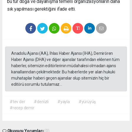
bu tür doğa ve dayanışma temelli organizasyonların daha
sık yapılması gerektiğini ifade etti.
Anadolu Ajansı (AA), İhlas Haber Ajansı (İHA), Demirören
Haber Ajansı (DHA) ve diğer ajanslar tarafından eklenen tüm
haberler, sitemizin editörlerinin müdahalesi olmadan ajans
kanallarından çekilmektedir. Bu haberlerde yer alan hukuki
muhataplar haberi geçen ajanslar olup sitemizin hiç bir
editörü sorumlu tutulamaz...
#tev der
#denizli
#yayla
#yürüyüş
#recep demir
Okuyucu Yorumları
(0)