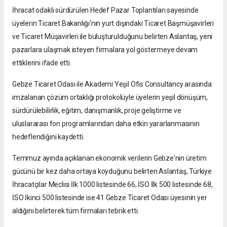
İhracat odaklı sürdürülen Hedef Pazar Toplantıları sayesinde
üyelerin Ticaret Bakanlığı'nın yurt dışındaki Ticaret Başmüşavirleri
ve Ticaret Müşavirleri ile buluşturulduğunu belirten Aslantaş, yeni
pazarlara ulaşmak isteyen firmalara yol göstermeye devam
ettiklerini ifade etti.
Gebze Ticaret Odası ile Akademi Yeşil Ofis Consultancy arasında
imzalanan çözüm ortaklığı protokolüyle üyelerin yeşil dönüşüm,
sürdürülebilirlik, eğitim, danışmanlık, proje geliştirme ve
uluslararası fon programlarından daha etkin yararlanmasının
hedeflendiğini kaydetti.
Temmuz ayında açıklanan ekonomik verilerin Gebze'nin üretim
gücünü bir kez daha ortaya koyduğunu belirten Aslantaş, Türkiye
İhracatçılar Meclisi İlk 1000 listesinde 66, İSO İlk 500 listesinde 68,
İSO İkinci 500 listesinde ise 41 Gebze Ticaret Odası üyesinin yer
aldığını belirterek tüm firmaları tebrik etti.