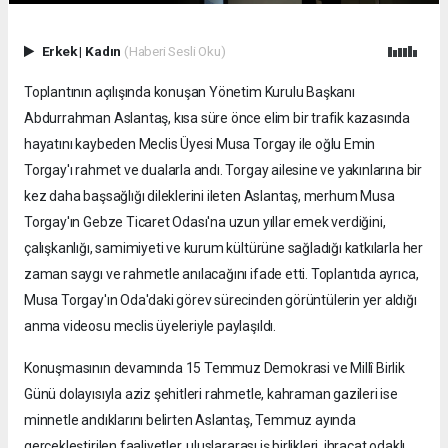
Erkek
|
Kadın
(Haberi Sesli Oku)
Toplantının açılışında konuşan Yönetim Kurulu Başkanı
Abdurrahman Aslantaş, kısa süre önce elim bir trafik kazasında
hayatını kaybeden Meclis Üyesi Musa Torgay ile oğlu Emin
Torgay'ı rahmet ve dualarla andı. Torgay ailesine ve yakınlarına bir
kez daha başsağlığı dileklerini ileten Aslantaş, merhum Musa
Torgay'ın Gebze Ticaret Odası'na uzun yıllar emek verdiğini,
çalışkanlığı, samimiyeti ve kurum kültürüne sağladığı katkılarla her
zaman saygı ve rahmetle anılacağını ifade etti. Toplantıda ayrıca,
Musa Torgay'ın Oda'daki görev sürecinden görüntülerin yer aldığı
anma videosu meclis üyeleriyle paylaşıldı.
Konuşmasının devamında 15 Temmuz Demokrasi ve Millî Birlik
Günü dolayısıyla aziz şehitleri rahmetle, kahraman gazileri ise
minnetle andıklarını belirten Aslantaş, Temmuz ayında
gerçekleştirilen faaliyetler, uluslararası iş birlikleri, ihracat odaklı