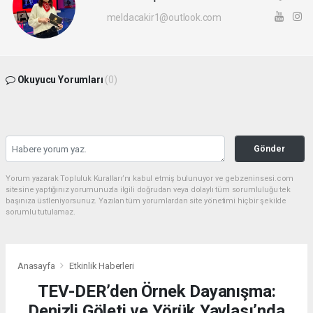
meldacakir1@outlook.com
Okuyucu Yorumları
(0)
Gönder
Yorum yazarak Topluluk Kuralları’nı kabul etmiş bulunuyor ve gebzeninsesi.com
sitesine yaptığınız yorumunuzla ilgili doğrudan veya dolaylı tüm sorumluluğu tek
başınıza üstleniyorsunuz. Yazılan tüm yorumlardan site yönetimi hiçbir şekilde
sorumlu tutulamaz.
Anasayfa
Etkinlik Haberleri
TEV-DER’den Örnek Dayanışma:
Denizli Göleti ve Yörük Yaylası’nda