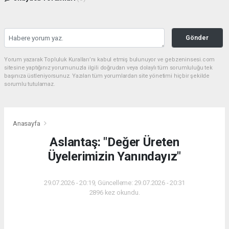
Gönder
Yorum yazarak Topluluk Kuralları’nı kabul etmiş bulunuyor ve gebzeninsesi.com
sitesine yaptığınız yorumunuzla ilgili doğrudan veya dolaylı tüm sorumluluğu tek
başınıza üstleniyorsunuz. Yazılan tüm yorumlardan site yönetimi hiçbir şekilde
sorumlu tutulamaz.
Anasayfa
Aslantaş: "Değer Üreten
Üyelerimizin Yanındayız"
29.07.2026 - 20:19, Güncelleme: 29.07.2026 - 20:31
2896 kez okundu.