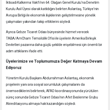
İktisadi Kalkınma Vakfı'nın 64. Olağan Genel Kurulu'na Denetim
Kurulu Asil Üyesi olarak katıldığını belirten Aslantaş, Türkiye'nin
Avrupa Birliği ile ekonomik ilişkilerinin geliştirilmesine yönelik
çalışmaları yakından takip ettiklerini söyledi.
Ayrıca Gebze Ticaret Odası bünyesinde hizmet verecek
TABA/AmCham Temsilcilik Ofisi ile üyelerin Amerika Birleşik
Devletleri pazarına daha güçlü şekilde erişebilmesi için önemli bir
adım attıklarını ifade etti.
Üyelerimize ve Toplumumuza Değer Katmaya Devam
Ediyoruz
Yönetim Kurulu Başkanı Abdurrahman Aslantaş, ekonomik
projelerin yanı sıra sosyal sorumluluk çalışmalarını da
önemsediklerini belirterek, AFAD koordinasyonunda yürütülen
süreç sonunda Gebze Ticaret Odası'nın Afet Beslenme Grubu
Akreditasyonu almaya hak kazandığını söyledi.