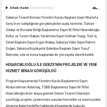
Erkek
|
Kadın
(Haberi Sesli Oku)
Sakarya Ticaret Borsası Yönetim Kurulu Başkanı Sayın Mustafa
Genç'in ev sahipliğinde gerçekleştirilen açılış törenine; Türkiye
Odalar ve Borsalar Birliği Başkanımız Sayın M. Rifat Hisarcıklıoğlu,
Kültür ve Turizm Bakan Yardımcısı Sayın Gökhan Yazgı, Türk-İş
Genel Başkanı Sayın Ergün Atalay, Sakarya Valisi Sayın Rahmi
Doğan, Sakarya Büyükşehir Belediye Başkanı Sayın Yusuf
Alemdar, oda ve borsa başkanları ile çok sayıda davetli katıldı.
HİSARCIKLIOĞLU İLE GEBZE'NİN PROJELERİ VE YENİ
HİZMET BİNASI GÖRÜŞÜLDÜ
Program kapsamında Yönetim Kurulu Başkanımız Sayın
Abdurrahman Aslantaş, TOBB Başkanımız Sayın M. Rifat
Hisarcıklıoğlu ile bir araya gelerek Gebze Ticaret Odamızın
yürüttüğü projeler, üyelerimize sunulan hizmetler ve önümüzdeki
döneme ilişkin hedefler hakkında istişarelerde bulundu.