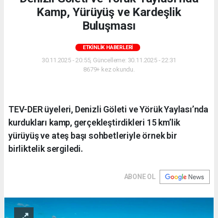
Kamp, Yürüyüş ve Kardeşlik
Buluşması
ETKINLIK HABERLERI
30.11.2025 - 20:55, Güncelleme: 30.11.2025 - 22:31
8679+ kez okundu.
TEV-DER üyeleri, Denizli Göleti ve Yörük Yaylası’nda
kurdukları kamp, gerçekleştirdikleri 15 km’lik
yürüyüş ve ateş başı sohbetleriyle örnek bir
birliktelik sergiledi.
ABONE OL