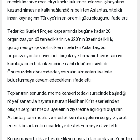
meslek lisesi ve meslek yüksekokulu mezunlarının iş hayatına
kazandırılmasına katkı sağlandığını belirten Aslantaş, nitelikli
insan kaynağının Türkiye'nin en önemli gücü olduğunu ifade etti.
Tedarikçi Günleri Projesi kapsamında bugüne kadar 20
organizasyon düzenlediklerini ve 320'nin üzerinde ikili iş
görüşmesi gerçekleştirdiklerini belirten Aslantaş, bu
organizasyonlar sayesinde birçok üye firmanın büyük sanayi
kuruluşlarının tedarik zincirine dahil olduğunu söyledi.
Önümüzdeki dönemde de yeni satın almacıları üyelerle
buluşturmaya devam edeceklerini ifade etti.
Toplantının sonunda, meme kanseri tedavi sürecinde başladığı
rölyef sanatıyla hayata tutunan Neslihan Kır'ın eserlerinden
oluşan serginin meclis üyelerinin ziyaretine açıldığını duyuran
Aslantaş, tüm meclis ve meslek komite üyelerini sergiyi ziyaret
ederek bu anlamlı mücadeleye destek vermeye davet etti.
Konuşmasını birlik ve beraberlik vurgusuyla tamamlayan Yönetim