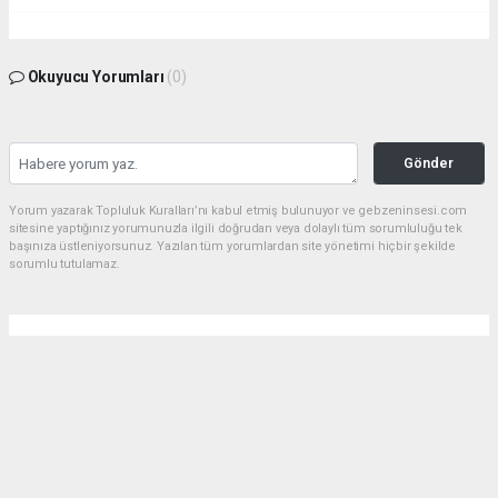
Okuyucu Yorumları
(0)
Gönder
Yorum yazarak Topluluk Kuralları’nı kabul etmiş bulunuyor ve gebzeninsesi.com
sitesine yaptığınız yorumunuzla ilgili doğrudan veya dolaylı tüm sorumluluğu tek
başınıza üstleniyorsunuz. Yazılan tüm yorumlardan site yönetimi hiçbir şekilde
sorumlu tutulamaz.
Anasayfa
Aslantaş: "Değer Üreten
Üyelerimizin Yanındayız"
29.07.2026 - 20:19, Güncelleme: 29.07.2026 - 20:31