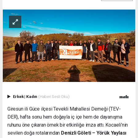
Erkek
|
Kadın
(Haberi Sesli Oku)
Giresun ili Güce ilçesi Tevekli Mahallesi Derneği (TEV-
DER), hafta sonu hem doğayla iç içe hem de dayanışma
ruhunu öne çıkaran örnek bir etkinliğe imza attı. Kocaeli’nin
sevilen doğa rotalarından
Denizli Göleti – Yörük Yaylası