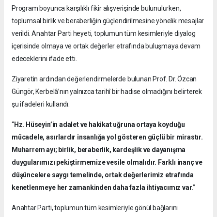
Program boyunca karşılıklı fikir alışverişinde bulunulurken,
toplumsal birlik ve beraberliğin güçlendirilmesine yönelik mesajlar
verildi. Anahtar Parti heyeti, toplumun tüm kesimleriyle diyalog
içerisinde olmaya ve ortak değerler etrafında buluşmaya devam
edeceklerini ifade etti.
Ziyaretin ardından değerlendirmelerde bulunan Prof. Dr. Özcan
Güngör, Kerbelâ’nın yalnızca tarihî bir hadise olmadığını belirterek
şu ifadeleri kullandı:
“
Hz. Hüseyin’in adalet ve hakikat uğruna ortaya koyduğu
mücadele, asırlardır insanlığa yol gösteren güçlü bir mirastır.
Muharrem ayı; birlik, beraberlik, kardeşlik ve dayanışma
duygularımızı pekiştirmemize vesile olmalıdır. Farklı inanç ve
düşüncelere saygı temelinde, ortak değerlerimiz etrafında
kenetlenmeye her zamankinden daha fazla ihtiyacımız var
.”
Anahtar Parti, toplumun tüm kesimleriyle gönül bağlarını