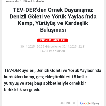
Anasayfa
Etkinlik Haberleri
TEV-DER’den Örnek Dayanışma:
Denizli Göleti ve Yörük Yaylası’nda
Kamp, Yürüyüş ve Kardeşlik
Buluşması
ETKINLIK HABERLERI
30.11.2025 - 20:55, Güncelleme: 30.11.2025 - 22:31
8679+ kez okundu.
TEV-DER üyeleri, Denizli Göleti ve Yörük Yaylası’nda
kurdukları kamp, gerçekleştirdikleri 15 km’lik
yürüyüş ve ateş başı sohbetleriyle örnek bir
birliktelik sergiledi.
ABONE OL