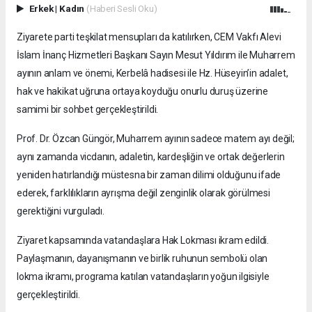
Erkek
|
Kadın
(Haberi Sesli Oku)
Ziyarete parti teşkilat mensupları da katılırken, CEM Vakfı Alevi
İslam İnanç Hizmetleri Başkanı Sayın Mesut Yıldırım ile Muharrem
ayının anlam ve önemi, Kerbelâ hadisesi ile Hz. Hüseyin’in adalet,
hak ve hakikat uğruna ortaya koyduğu onurlu duruş üzerine
samimi bir sohbet gerçekleştirildi.
Prof. Dr. Özcan Güngör, Muharrem ayının sadece matem ayı değil;
aynı zamanda vicdanın, adaletin, kardeşliğin ve ortak değerlerin
yeniden hatırlandığı müstesna bir zaman dilimi olduğunu ifade
ederek, farklılıkların ayrışma değil zenginlik olarak görülmesi
gerektiğini vurguladı.
Ziyaret kapsamında vatandaşlara Hak Lokması ikram edildi.
Paylaşmanın, dayanışmanın ve birlik ruhunun sembolü olan
lokma ikramı, programa katılan vatandaşların yoğun ilgisiyle
gerçekleştirildi.