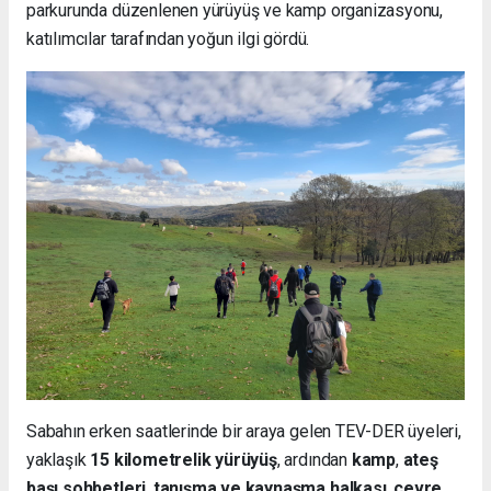
parkurunda düzenlenen yürüyüş ve kamp organizasyonu,
katılımcılar tarafından yoğun ilgi gördü.
Sabahın erken saatlerinde bir araya gelen TEV-DER üyeleri,
yaklaşık
15 kilometrelik yürüyüş
, ardından
kamp
,
ateş
başı sohbetleri
,
tanışma ve kaynaşma halkası
,
çevre