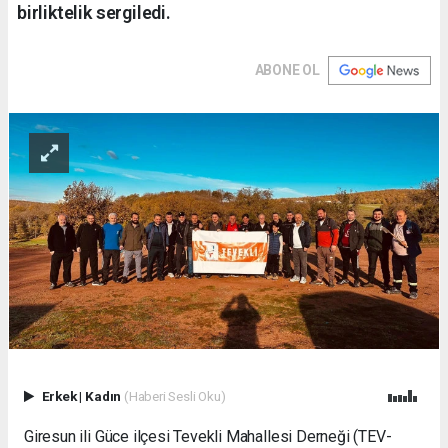
birliktelik sergiledi.
ABONE OL
Erkek
|
Kadın
(Haberi Sesli Oku)
Giresun ili Güce ilçesi Tevekli Mahallesi Derneği (TEV-