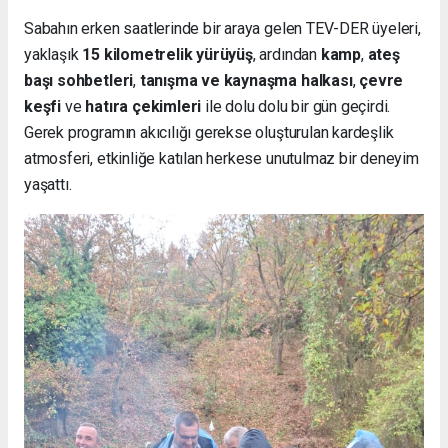
Sabahın erken saatlerinde bir araya gelen TEV-DER üyeleri,
yaklaşık
15 kilometrelik yürüyüş
, ardından
kamp
,
ateş
başı sohbetleri
,
tanışma ve kaynaşma halkası
,
çevre
keşfi
ve
hatıra çekimleri
ile dolu dolu bir gün geçirdi.
Gerek programın akıcılığı gerekse oluşturulan kardeşlik
atmosferi, etkinliğe katılan herkese unutulmaz bir deneyim
yaşattı.