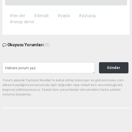
#tev der
#denizli
#yayla
#yürüyüş
#recep demir
Okuyucu Yorumları
(0)
Gönder
Yorum yazarak Topluluk Kuralları’nı kabul etmiş bulunuyor ve gebzeninsesi.com
sitesine yaptığınız yorumunuzla ilgili doğrudan veya dolaylı tüm sorumluluğu tek
başınıza üstleniyorsunuz. Yazılan tüm yorumlardan site yönetimi hiçbir şekilde
sorumlu tutulamaz.
Anasayfa
Aslantaş: "Değer Üreten