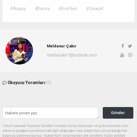
#Asayiş
#Darıca
#Ece Naz
#Cinayet
Meldanur Çakır
meldacakir1@outlook.com
Okuyucu Yorumları
(0)
Gönder
Yorum yazarak Topluluk Kuralları’nı kabul etmiş bulunuyor ve gebzeninsesi.com
sitesine yaptığınız yorumunuzla ilgili doğrudan veya dolaylı tüm sorumluluğu tek
başınıza üstleniyorsunuz. Yazılan tüm yorumlardan site yönetimi hiçbir şekilde