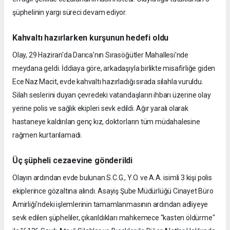
şüphelinin yargı süreci devam ediyor.
Kahvaltı hazırlarken kurşunun hedefi oldu
Olay, 29 Haziran'da Darıca'nın Sırasöğütler Mahallesi'nde
meydana geldi. İddiaya göre, arkadaşıyla birlikte misafirliğe giden
Ece Naz Macit, evde kahvaltı hazırladığı sırada silahla vuruldu.
Silah seslerini duyan çevredeki vatandaşların ihbarı üzerine olay
yerine polis ve sağlık ekipleri sevk edildi. Ağır yaralı olarak
hastaneye kaldırılan genç kız, doktorların tüm müdahalesine
rağmen kurtarılamadı.
Üç şüpheli cezaevine gönderildi
Olayın ardından evde bulunan S.C.G., Y.O. ve A.A. isimli 3 kişi polis
ekiplerince gözaltına alındı. Asayiş Şube Müdürlüğü Cinayet Büro
Amirliği'ndeki işlemlerinin tamamlanmasının ardından adliyeye
sevk edilen şüpheliler, çıkarıldıkları mahkemece "kasten öldürme"