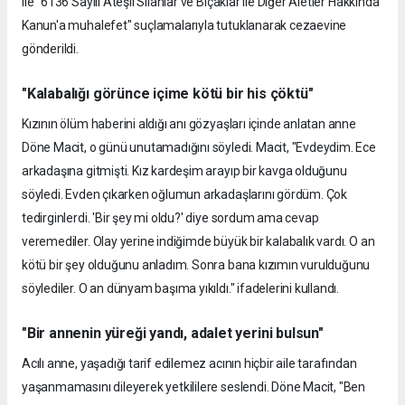
ile "6136 Sayılı Ateşli Silahlar ve Bıçaklar ile Diğer Aletler Hakkında
Kanun'a muhalefet" suçlamalarıyla tutuklanarak cezaevine
gönderildi.
"Kalabalığı görünce içime kötü bir his çöktü"
Kızının ölüm haberini aldığı anı gözyaşları içinde anlatan anne
Döne Macit, o günü unutamadığını söyledi. Macit, "Evdeydim. Ece
arkadaşına gitmişti. Kız kardeşim arayıp bir kavga olduğunu
söyledi. Evden çıkarken oğlumun arkadaşlarını gördüm. Çok
tedirginlerdi. 'Bir şey mi oldu?' diye sordum ama cevap
veremediler. Olay yerine indiğimde büyük bir kalabalık vardı. O an
kötü bir şey olduğunu anladım. Sonra bana kızımın vurulduğunu
söylediler. O an dünyam başıma yıkıldı." ifadelerini kullandı.
"Bir annenin yüreği yandı, adalet yerini bulsun"
Acılı anne, yaşadığı tarif edilemez acının hiçbir aile tarafından
yaşanmamasını dileyerek yetkililere seslendi. Döne Macit, "Ben