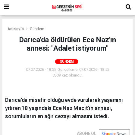
Anasayfa
Gündem
Darıca'da öldürülen Ece Naz'ın
annesi: "Adalet istiyorum"
GÜNDEM
07.07.2026 - 18:55, Güncelleme: 07.07.2026 - 18:55
3309 kez okundu.
Darıca'da misafir olduğu evde vurularak yaşamını
yitiren 18 yaşındaki Ece Naz Macit'in annesi,
sorumluların en ağır cezayı almasını istedi.
ABONE OL