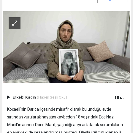
Erkek
|
Kadın
(Haberi Sesli Oku)
Kocaeli'nin Darıca ilçesinde misafir olarak bulunduğu evde
sırtından vurularak hayatını kaybeden 18 yaşındaki Ece Naz
Macit'in annesi Döne Macit, yaşadığı acıyı anlatarak sorumluların
en ağır şekilde cezalandırılmasını istedi. Olayla ilgili tutuklanan 3