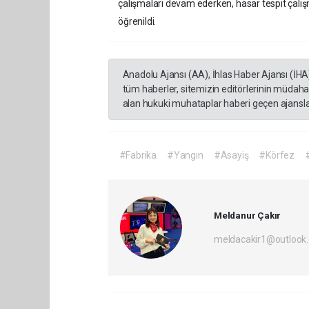
çalışmaları devam ederken, hasar tespit çal
öğrenildi.
Anadolu Ajansı (AA), İhlas Haber Ajansı (İHA
tüm haberler, sitemizin editörlerinin müdaha
alan hukuki muhataplar haberi geçen ajanslar
#Fabrika
#Yangın
#Asayiş
#Körfez
Meldanur Çakır
meldacakir1@outlook