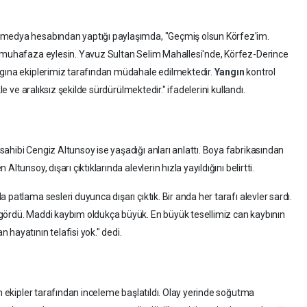
 medya hesabından yaptığı paylaşımda, "Geçmiş olsun Körfez'im.
n muhafaza eylesin. Yavuz Sultan Selim Mahallesi'nde, Körfez-Derince
ngına ekiplerimiz tarafından müdahale edilmektedir.
Yangın
kontrol
le ve aralıksız şekilde sürdürülmektedir." ifadelerini kullandı.
ahibi Cengiz Altunsoy ise yaşadığı anları anlattı. Boya fabrikasından
tunsoy, dışarı çıktıklarında alevlerin hızla yayıldığını belirtti.
patlama sesleri duyunca dışarı çıktık. Bir anda her tarafı alevler sardı.
gördü. Maddi kaybım oldukça büyük. En büyük tesellimiz can kaybının
hayatının telafisi yok." dedi.
in ekipler tarafından inceleme başlatıldı. Olay yerinde soğutma