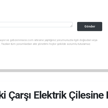
Gönder
nuyor ve gebzeninsesi.com sitesine yaptığınız yorumunuzla ilgili doğrudan veya
. Yazılan tüm yorumlardan site yönetimi hiçbir şekilde sorumlu tutulamaz.
ski Çarşı Elektrik Çilesi