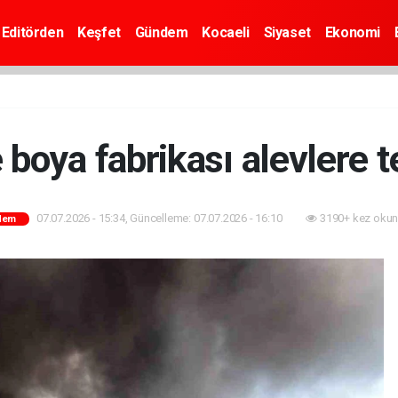
Editörden
Keşfet
Gündem
Kocaeli
Siyaset
Ekonomi
 boya fabrikası alevlere 
07.07.2026 - 15:34, Güncelleme: 07.07.2026 - 16:10
3190+ kez okun
dem