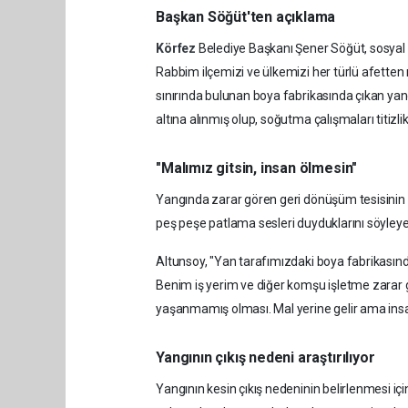
Başkan Söğüt'ten açıklama
Körfez
Belediye Başkanı Şener Söğüt, sosyal
Rabbim ilçemizi ve ülkemizi her türlü afette
sınırında bulunan boya fabrikasında çıkan ya
altına alınmış olup, soğutma çalışmaları titizlik
"Malımız gitsin, insan ölmesin"
Yangında zarar gören geri dönüşüm tesisinin s
peş peşe patlama sesleri duyduklarını söyleyen Al
Altunsoy, "Yan tarafımızdaki boya fabrikasında 
Benim iş yerim ve diğer komşu işletme zarar 
yaşanmamış olması. Mal yerine gelir ama insan 
Yangının çıkış nedeni araştırılıyor
Yangının kesin çıkış nedeninin belirlenmesi iç