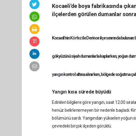
Kocaeli'de boya fabrikasında çıka
ilçelerden görülen dumanlar sonras
Kocaeli'nin
Körfez
ile Derince ilçe sınırında bulunan
gökyüzünü siyah dumanlarla kaplarken, yoğun duman 
yangın
kontrol altına alınırken, bölgede soğutma ça
Yangın
kısa sürede büyüdü
Edinilen bilgilere göre yangın, saat 12.00 sır
henüz belirlenemeyen bir nedenle başladı. Kim
bölümünü sardı. Yangından yükselen yoğun si
çevredeki birçok ilçeden görüldü.