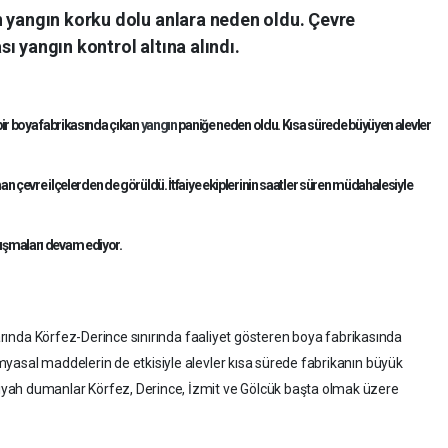
n yangın korku dolu anlara neden oldu. Çevre
ı yangın kontrol altına alındı.
 bir boya fabrikasında çıkan
yangın
paniğe neden oldu. Kısa sürede büyüyen alevler
çevre ilçelerden de görüldü. İtfaiye ekiplerinin saatler süren müdahalesiyle
lışmaları devam ediyor.
alarında Körfez-Derince sınırında faaliyet gösteren boya fabrikasında
yasal maddelerin de etkisiyle alevler kısa sürede fabrikanın büyük
yah dumanlar Körfez, Derince, İzmit ve Gölcük başta olmak üzere