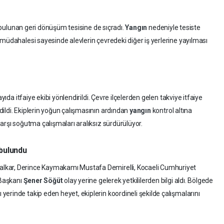
de bulunan geri dönüşüm tesisine de sıçradı.
Yangın
nedeniyle tesiste
müdahalesi sayesinde alevlerin çevredeki diğer iş yerlerine yayılması
yıda itfaiye ekibi yönlendirildi. Çevre ilçelerden gelen takviye itfaiye
ildi. Ekiplerin yoğun çalışmasının ardından
yangın
kontrol altına
arşı soğutma çalışmaları aralıksız sürdürülüyor.
bulundu
lkar, Derince Kaymakamı Mustafa Demirelli, Kocaeli Cumhuriyet
Başkanı
Şener Söğüt
olay yerine gelerek yetkililerden bilgi aldı. Bölgede
erinde takip eden heyet, ekiplerin koordineli şekilde çalışmalarını