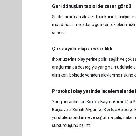
Geri dönüşüm tesisi de zarar gördü
Şiddetini artıran alevler, fabrikanın bitişiğin
maddi hasar meydana gelirken, ekiplerin hızlı 
önlendi.
Çok sayıda ekip sevk edildi
İhbar üzerine olay yerine polis, sağlık ve çok sa
araçlarının da desteğiyle yangına müdahale ed
alınırken, bölgede yeniden alevlenme riskine k
Protokol olay yerinde incelemelerde 
Yangının ardından
Körfez
Kaymakamı Uğur Ka
Başsavcısı Semih Akgün ve
Körfez
Belediye 
yürütülen söndürme ve soğutma çalışmalarını y
sürdürdüğünü belirtti.