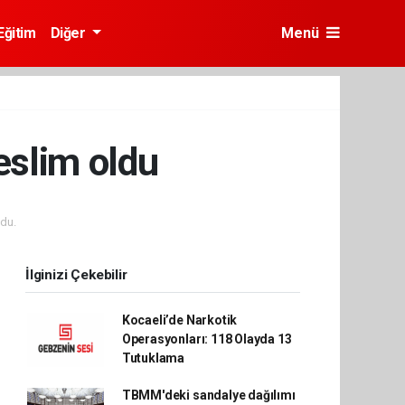
Eğitim
Diğer
Menü
teslim oldu
du.
İlginizi Çekebilir
Kocaeli’de Narkotik
Operasyonları: 118 Olayda 13
Tutuklama
TBMM'deki sandalye dağılımı