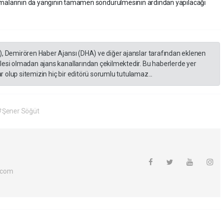
ışmalarının da yangının tamamen söndürülmesinin ardından yapılacağı
), Demirören Haber Ajansı (DHA) ve diğer ajanslar tarafından eklenen
lesi olmadan ajans kanallarından çekilmektedir. Bu haberlerde yer
 olup sitemizin hiç bir editörü sorumlu tutulamaz...
#Şener Söğüt
.com