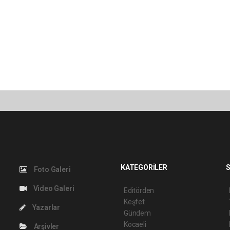
KATEGORİLER
S
Foto Galeri
Video Galeri
Editörden
Keşfet
Yazarlar
Gündem
Kocaeli
Arşivler