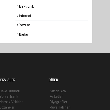
Elektronik
İnternet
Yazılım
Barlar
ERVİSLER
DİĞER
Hava Durumu
Sitede Ara
Yol ve Trafik
Anketler
Namaz Vakitleri
Biyografiler
Eczaneler
Rüya Tabirleri