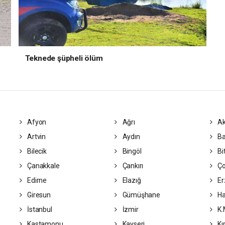
Teknede şüpheli ölüm
Afyon
Ağrı
Ak
Artvin
Aydın
Ba
Bilecik
Bingöl
Bit
Çanakkale
Çankırı
Ç
Edirne
Elazığ
Er
Giresun
Gümüşhane
Ha
İstanbul
İzmir
K.
Kastamonu
Kayseri
Kı