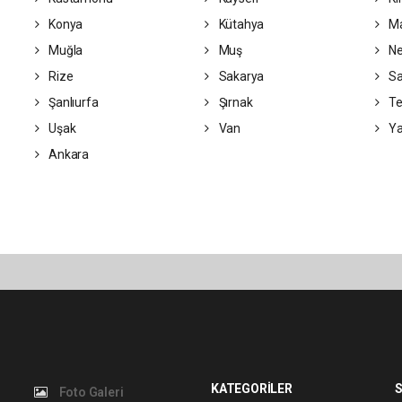
Konya
Kütahya
Ma
Muğla
Muş
Ne
Rize
Sakarya
S
Şanlıurfa
Şırnak
Te
Uşak
Van
Ya
Ankara
KATEGORİLER
S
Foto Galeri