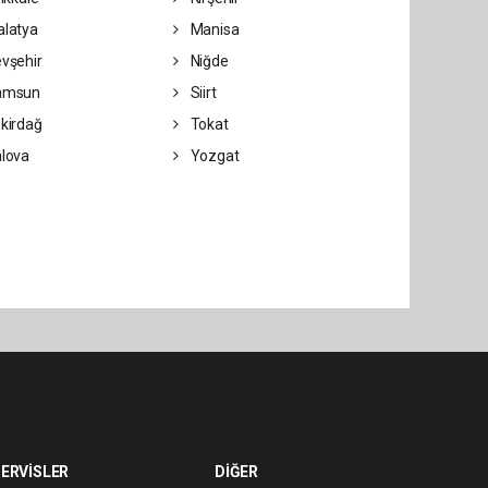
latya
Manisa
vşehir
Niğde
amsun
Siirt
kirdağ
Tokat
lova
Yozgat
ERVİSLER
DİĞER