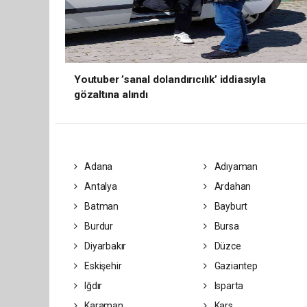
Youtuber ’sanal dolandırıcılık’ iddiasıyla
gözaltına alındı
Adana
Adıyaman
Antalya
Ardahan
Batman
Bayburt
Burdur
Bursa
Diyarbakır
Düzce
Eskişehir
Gaziantep
Iğdır
Isparta
Karaman
Kars