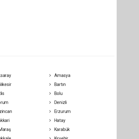
saray
Amasya
lıkesir
Bartın
lis
Bolu
orum
Denizli
zincan
Erzurum
kkari
Hatay
Maraş
Karabük
rıkkale
Kırşehir