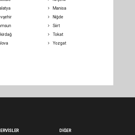
latya
Manisa
vşehir
Niğde
amsun
Siirt
kirdağ
Tokat
lova
Yozgat
ERVİSLER
DİĞER