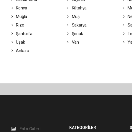
Konya
Kütahya
Ma
Muğla
Muş
Ne
Rize
Sakarya
S
Şanlıurfa
Şırnak
Te
Uşak
Van
Ya
Ankara
KATEGORİLER
S
Foto Galeri