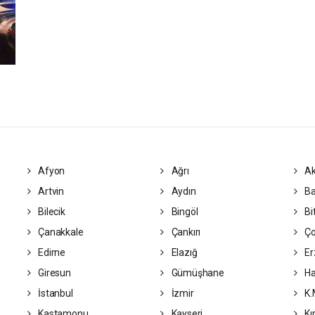
Afyon
Ağrı
Ak
Artvin
Aydın
Ba
Bilecik
Bingöl
Bit
Çanakkale
Çankırı
Ç
Edirne
Elazığ
Er
Giresun
Gümüşhane
Ha
İstanbul
İzmir
K.
Kastamonu
Kayseri
Kı