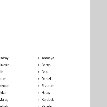
saray
Amasya
lıkesir
Bartın
lis
Bolu
orum
Denizli
zincan
Erzurum
kkari
Hatay
Maraş
Karabük
rıkkale
Kırşehir