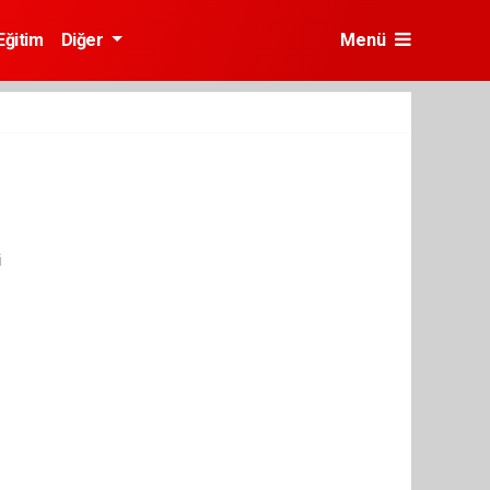
Eğitim
Diğer
Menü
i