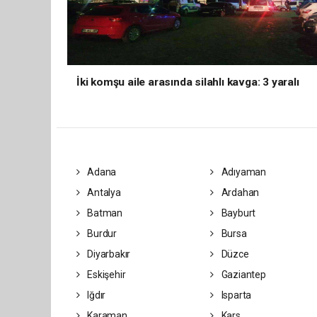
İki komşu aile arasında silahlı kavga: 3 yaralı
Adana
Adıyaman
Antalya
Ardahan
Batman
Bayburt
Burdur
Bursa
Diyarbakır
Düzce
Eskişehir
Gaziantep
Iğdır
Isparta
Karaman
Kars