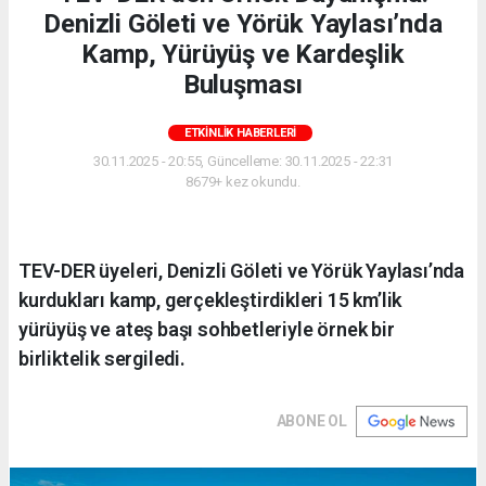
Denizli Göleti ve Yörük Yaylası’nda
Kamp, Yürüyüş ve Kardeşlik
Buluşması
ETKINLIK HABERLERI
30.11.2025 - 20:55, Güncelleme: 30.11.2025 - 22:31
8679+ kez okundu.
TEV-DER üyeleri, Denizli Göleti ve Yörük Yaylası’nda
kurdukları kamp, gerçekleştirdikleri 15 km’lik
yürüyüş ve ateş başı sohbetleriyle örnek bir
birliktelik sergiledi.
ABONE OL