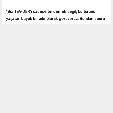
“Biz TEV-DER’i sadece bir dernek değil, kültürünü
yaşatan büyük bir aile olarak görüyoruz. Bundan sonra
daha fazla kamp, yürüyüş, sosyal ve kültürel etkinlik
organize ederek hemşehrilerimizle dayanışmayı
sürdüreceğiz.”
Örnek Dernekçilik Modeli
Gerçekleştirilen organizasyon, disiplinli yapısı, güçlü
iletişim ortamı ve katılımcılar arasındaki dayanışma ruhuyla
bölgedeki derneklere örnek bir çalışma olarak gösterildi.
TEV-DER üyeleri hem spor yaptı, hem sosyalleşti hem de
doğanın içerisinde kardeşlik bağlarını pekiştirdi.
Denizli Göleti’nde başlayan ve Yörük Yaylası’nda sonlanan
etkinlikte ateş başında kurulan sohbet halkası ise