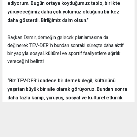
ediyorum. Bugün ortaya koyduğumuz tablo, birlikte
yürüyeceğimiz daha çok yolumuz olduğunu bir kez
daha gösterdi. Birliğimiz daim olsun.”
Başkan Demir, derneğin gelecek planlamasına da
değinerek TEV-DER’in bundan sonraki süreçte daha aktif
bir yapıyla sosyal, kültürel ve sportif faaliyetlere ağırlık
vereceğini belirtti:
“Biz TEV-DER’i sadece bir dernek değil, kültürünü
yaşatan büyük bir aile olarak görüyoruz. Bundan sonra
daha fazla kamp, yürüyüş, sosyal ve kültürel etkinlik
organize ederek hemşehrilerimizle dayanışmayı
sürdüreceğiz.”
Örnek Dernekçilik Modeli