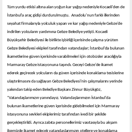
Tüm yurdu etkisi altına alan yoğun kar yağışı nedeniyle Kocaeli’den de
İstanbul’a araç gidişi durdurulmuştu. Anadolu’nun farklı illerinden
seyahat firmalarıyla yolculuk yapan ve kar yağışı nedeniyle Gebze’de
indirilen yolcuların yardımına Gebze Belediye yetişti. Kocaeli
Büyükşehir Belediyesi ile birlikte işbirliği içerisinde çalışma yürüten
Gebze Belediyesi ekipleri tarafından vatandaşlar; İstanbul’da bulunan
ikametlerine güven içerisinde varabilmeleri için otobüsler aracılığıyla
Marmaray Gebze istasyonuna taşındı. Geceyi Gebze’de ikamet
ederek geçirecek yolcuların da güven içerisinde konaklama tesislerine
ulaştırılmasını da sağlayan Gebze Belediyesi’nin çalışmalarını yerinde
yakından takip eden Belediye Başkanı Zinnur Büyükgöz,
“Vatandaşlarımızın yanındayız. Vatandaşlarımızın İstanbul’da
bulunan ikametlerine güven içerisinde gidebilmeleri için Marmaray
istasyonuna sevkleri ekiplerimiz tarafından ivedi bir şekilde
gerçekleştirildi. Ayrıca zabıta personellerimiz vasıtasıyla bu akşam
ilçemizde ikamet edecek vatandaşlarımızın otellere ve konaklama