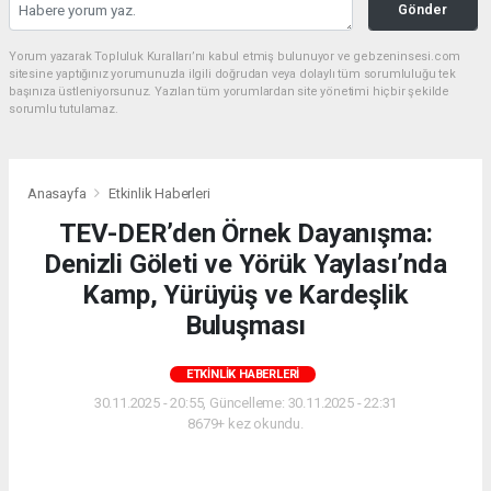
Gönder
Yorum yazarak Topluluk Kuralları’nı kabul etmiş bulunuyor ve gebzeninsesi.com
sitesine yaptığınız yorumunuzla ilgili doğrudan veya dolaylı tüm sorumluluğu tek
başınıza üstleniyorsunuz. Yazılan tüm yorumlardan site yönetimi hiçbir şekilde
sorumlu tutulamaz.
Anasayfa
Etkinlik Haberleri
TEV-DER’den Örnek Dayanışma:
Denizli Göleti ve Yörük Yaylası’nda
Kamp, Yürüyüş ve Kardeşlik
Buluşması
ETKINLIK HABERLERI
30.11.2025 - 20:55, Güncelleme: 30.11.2025 - 22:31
8679+ kez okundu.