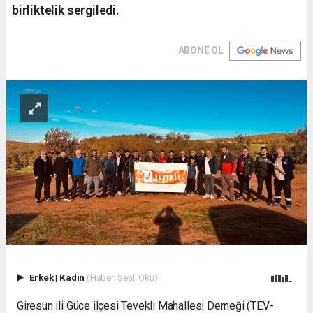
birliktelik sergiledi.
ABONE OL
Erkek
|
Kadın
(Haberi Sesli Oku)
Giresun ili Güce ilçesi Tevekli Mahallesi Derneği (TEV-