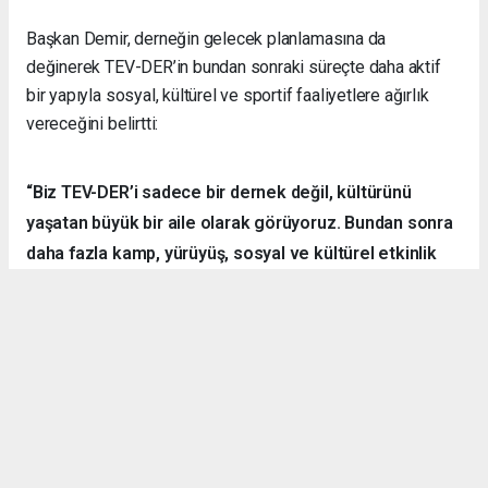
Başkan Demir, derneğin gelecek planlamasına da
değinerek TEV-DER’in bundan sonraki süreçte daha aktif
bir yapıyla sosyal, kültürel ve sportif faaliyetlere ağırlık
vereceğini belirtti:
“Biz TEV-DER’i sadece bir dernek değil, kültürünü
yaşatan büyük bir aile olarak görüyoruz. Bundan sonra
daha fazla kamp, yürüyüş, sosyal ve kültürel etkinlik
organize ederek hemşehrilerimizle dayanışmayı
sürdüreceğiz.”
Örnek Dernekçilik Modeli
Gerçekleştirilen organizasyon, disiplinli yapısı, güçlü
iletişim ortamı ve katılımcılar arasındaki dayanışma ruhuyla
bölgedeki derneklere örnek bir çalışma olarak gösterildi.