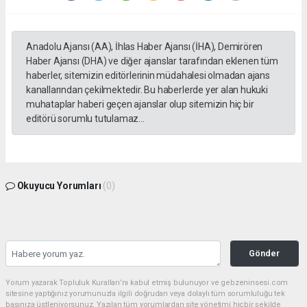
Anadolu Ajansı (AA), İhlas Haber Ajansı (İHA), Demirören
Haber Ajansı (DHA) ve diğer ajanslar tarafından eklenen tüm
haberler, sitemizin editörlerinin müdahalesi olmadan ajans
kanallarından çekilmektedir. Bu haberlerde yer alan hukuki
muhataplar haberi geçen ajanslar olup sitemizin hiç bir
editörü sorumlu tutulamaz...
Okuyucu Yorumları
(0)
Gönder
Yorum yazarak Topluluk Kuralları’nı kabul etmiş bulunuyor ve gebzeninsesi.com
sitesine yaptığınız yorumunuzla ilgili doğrudan veya dolaylı tüm sorumluluğu tek
başınıza üstleniyorsunuz. Yazılan tüm yorumlardan site yönetimi hiçbir şekilde