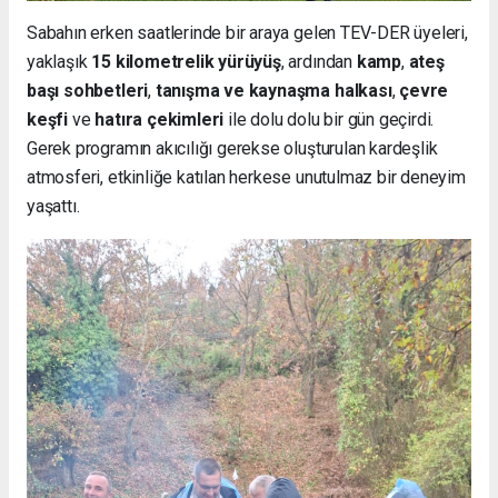
Sabahın erken saatlerinde bir araya gelen TEV-DER üyeleri,
yaklaşık
15 kilometrelik yürüyüş
, ardından
kamp
,
ateş
başı sohbetleri
,
tanışma ve kaynaşma halkası
,
çevre
keşfi
ve
hatıra çekimleri
ile dolu dolu bir gün geçirdi.
Gerek programın akıcılığı gerekse oluşturulan kardeşlik
atmosferi, etkinliğe katılan herkese unutulmaz bir deneyim
yaşattı.