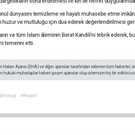
, dargınlıkların sona erdirilmesi ve kin ile nefret duyguların
önül dünyasını temizleme ve hayatı muhasebe etme imkân
ın huzur ve mutluluğu için dua ederek değerlendirilmesi gere
ın ve tüm İslam âleminin Berat Kandili’ni tebrik ederek, bu 
ni temenni etti.
en Haber Ajansı (DHA) ve diğer ajanslar tarafından eklenen tüm haberler, 
an hukuki muhataplar haberi geçen ajanslar olup sitemizin hiç bir editörü s
il mesajı
#Kocaeli