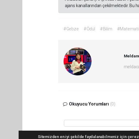
ajans kanallarından çekilmektedir. Bu h
#Gebze
#Ödül
#Bilim
#Matemati
Meldanu
meldac
Okuyucu Yorumları
(0)
Sitemizden en iyi şekilde faydalanabilmeniz için çerezl