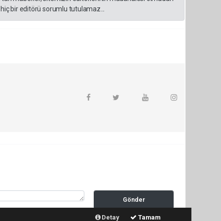
hiç bir editörü sorumlu tutulamaz...
Gönder
Detay
Tamam