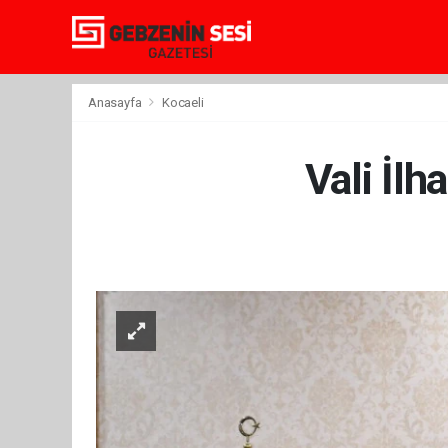
Anasayfa
Kocaeli
Vali İlh