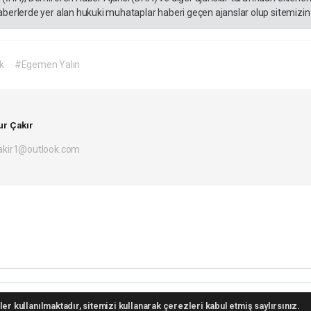
aberlerde yer alan hukuki muhataplar haberi geçen ajanslar olup sitemizin 
k
#Egemen Yalın
r Çakır
akir1@outlook.com
er kullanılmaktadır, sitemizi kullanarak çerezleri kabul etmiş saylırsınız.