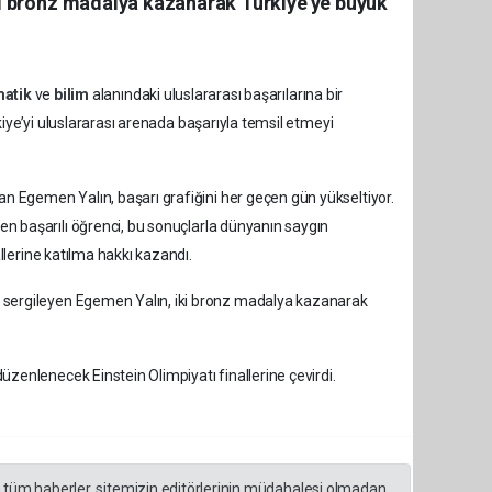
ki bronz madalya kazanarak Türkiye’ye büyük
atik
ve
bilim
alanındaki uluslararası başarılarına bir
iye’yi uluslararası arenada başarıyla temsil etmeyi
 Egemen Yalın, başarı grafiğini her geçen gün yükseltiyor.
n başarılı öğrenci, bu sonuçlarla dünyanın saygın
lerine katılma hakkı kazandı.
 sergileyen Egemen Yalın, iki bronz madalya kazanarak
enlenecek Einstein Olimpiyatı finallerine çevirdi.
n tüm haberler, sitemizin editörlerinin müdahalesi olmadan