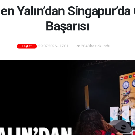
n Yalın’dan Singapur’da
Başarısı
29.07.2026 - 17:01
2848 kez okundu.
Keşfet