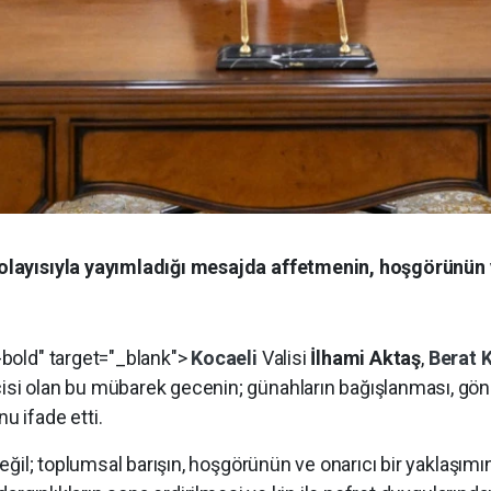
 dolayısıyla yayımladığı mesajda affetmenin, hoşgörünün 
t-bold" target="_blank">
Kocaeli
Valisi
İlhami Aktaş
,
Berat 
isi olan bu mübarek gecenin; günahların bağışlanması, gönü
u ifade etti.
n değil; toplumsal barışın, hoşgörünün ve onarıcı bir yaklaş