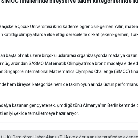
 SIMOC finallerinde bireysel ve takım kategorilerinde i
ve Başiskele Çocuk Üniversitesi ikinci kademe öğrencisi Egemen Yalın,
matem
 katıldığı olimpiyatlarda elde ettiği derecelerle dikkat çeken Egemen, Türk
ları başta olmak üzere birçok uluslararası organizasyonda madalya kazanan
 gümüş, ardından SASMO
Matematik
Olimpiyatı’nda bronz madalya elde ede
lan Singapore International Mathematics Olympiad Challenge (SIMOC) final
nde hem bireysel kategoride hem de takım oyunlarında üstün performans
dalya kazanan genç yetenek, şimdi gözünü Almanya’nın Berlin kentinde düz
 en iyi şekilde temsil etmeye hazırlanıyor.
ı (İHA), Demirören Haber Ajansı (DHA) ve diğer ajanslar tarafından eklene