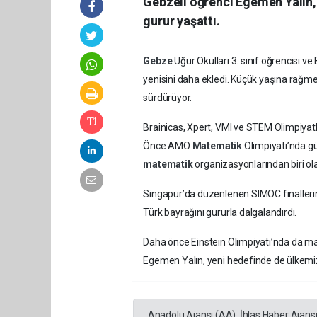
Gebzeli öğrenci Egemen Yalın,
gurur yaşattı.
Gebze
Uğur Okulları 3. sınıf öğrencisi 
yenisini daha ekledi. Küçük yaşına rağmen
sürdürüyor.
Brainicas, Xpert, VMI ve STEM Olimpiyat
Önce AMO
Matematik
Olimpiyatı’nda
matematik
organizasyonlarından biri o
Singapur’da düzenlenen SIMOC finalleri
Türk bayrağını gururla dalgalandırdı.
Daha önce Einstein Olimpiyatı’nda da ma
Egemen Yalın, yeni hedefinde de ülkemizi
Anadolu Ajansı (AA), İhlas Haber Ajans