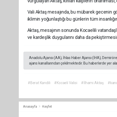
vurgulayan Aktaş, kırılan kalplerin onarılması
Vali Aktaş mesajında, bu mübarek gecenin g
iklimin yoğunlaştığı bu günlerin tüm insanlığ
Aktaş, mesajının sonunda Kocaelili vatandaşlar
ve kardeşlik duygularını daha da pekiştirmesi
Anadolu Ajansı (AA), İhlas Haber Ajansı (İHA), Demirör
ajans kanallarından çekilmektedir. Bu haberlerde yer al
#Berat Kandili
#Kocaeli Valisi
#İlhami Aktaş
#kand
Anasayfa
Keşfet