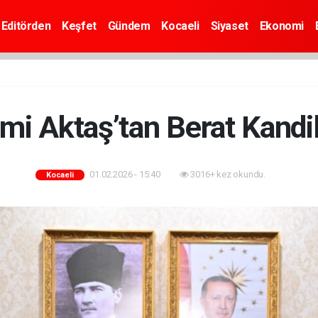
Editörden
Keşfet
Gündem
Kocaeli
Siyaset
Ekonomi
ami Aktaş’tan Berat Kandi
01.02.2026 - 15:40
3016+ kez okundu.
Kocaeli