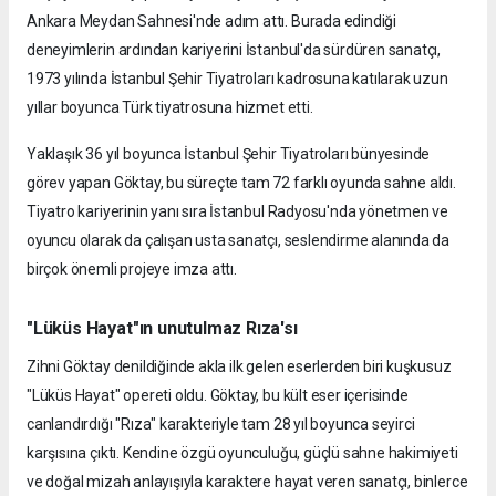
Ankara Meydan Sahnesi'nde adım attı. Burada edindiği
deneyimlerin ardından kariyerini İstanbul'da sürdüren sanatçı,
1973 yılında İstanbul Şehir Tiyatroları kadrosuna katılarak uzun
yıllar boyunca Türk tiyatrosuna hizmet etti.
Yaklaşık 36 yıl boyunca İstanbul Şehir Tiyatroları bünyesinde
görev yapan Göktay, bu süreçte tam 72 farklı oyunda sahne aldı.
Tiyatro kariyerinin yanı sıra İstanbul Radyosu'nda yönetmen ve
oyuncu olarak da çalışan usta sanatçı, seslendirme alanında da
birçok önemli projeye imza attı.
"Lüküs Hayat"ın unutulmaz Rıza'sı
Zihni Göktay denildiğinde akla ilk gelen eserlerden biri kuşkusuz
"Lüküs Hayat" opereti oldu. Göktay, bu kült eser içerisinde
canlandırdığı "Rıza" karakteriyle tam 28 yıl boyunca seyirci
karşısına çıktı. Kendine özgü oyunculuğu, güçlü sahne hakimiyeti
ve doğal mizah anlayışıyla karaktere hayat veren sanatçı, binlerce