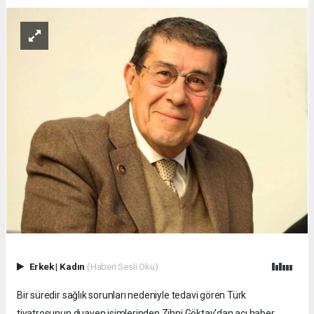
Erkek
|
Kadın
(Haberi Sesli Oku)
Bir süredir sağlık sorunları nedeniyle tedavi gören Türk
tiyatrosunun duayen isimlerinden Zihni Göktay'dan acı haber