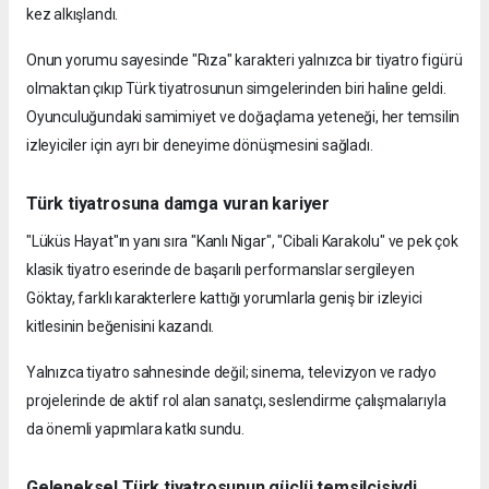
kez alkışlandı.
Onun yorumu sayesinde "Rıza" karakteri yalnızca bir tiyatro figürü
olmaktan çıkıp Türk tiyatrosunun simgelerinden biri haline geldi.
Oyunculuğundaki samimiyet ve doğaçlama yeteneği, her temsilin
izleyiciler için ayrı bir deneyime dönüşmesini sağladı.
Türk tiyatrosuna damga vuran kariyer
"Lüküs Hayat"ın yanı sıra "Kanlı Nigar", "Cibali Karakolu" ve pek çok
klasik tiyatro eserinde de başarılı performanslar sergileyen
Göktay, farklı karakterlere kattığı yorumlarla geniş bir izleyici
kitlesinin beğenisini kazandı.
Yalnızca tiyatro sahnesinde değil; sinema, televizyon ve radyo
projelerinde de aktif rol alan sanatçı, seslendirme çalışmalarıyla
da önemli yapımlara katkı sundu.
Geleneksel Türk tiyatrosunun güçlü temsilcisiydi