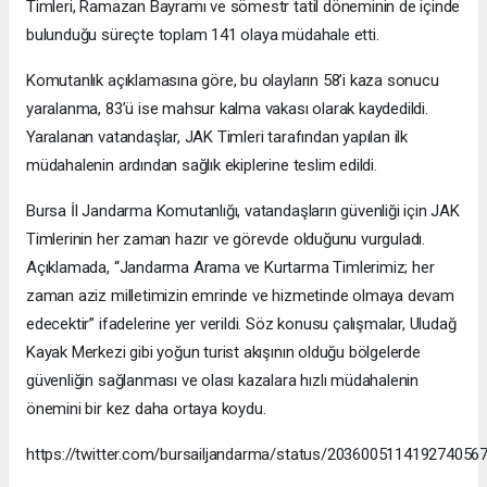
Timleri, Ramazan Bayramı ve sömestr tatil döneminin de içinde
bulunduğu süreçte toplam 141 olaya müdahale etti.
Komutanlık açıklamasına göre, bu olayların 58’i kaza sonucu
yaralanma, 83’ü ise mahsur kalma vakası olarak kaydedildi.
Yaralanan vatandaşlar, JAK Timleri tarafından yapılan ilk
müdahalenin ardından sağlık ekiplerine teslim edildi.
Bursa İl Jandarma Komutanlığı, vatandaşların güvenliği için JAK
Timlerinin her zaman hazır ve görevde olduğunu vurguladı.
Açıklamada, “Jandarma Arama ve Kurtarma Timlerimiz; her
zaman aziz milletimizin emrinde ve hizmetinde olmaya devam
edecektir” ifadelerine yer verildi. Söz konusu çalışmalar, Uludağ
Kayak Merkezi gibi yoğun turist akışının olduğu bölgelerde
güvenliğin sağlanması ve olası kazalara hızlı müdahalenin
önemini bir kez daha ortaya koydu.
https://twitter.com/bursailjandarma/status/203600511419274056