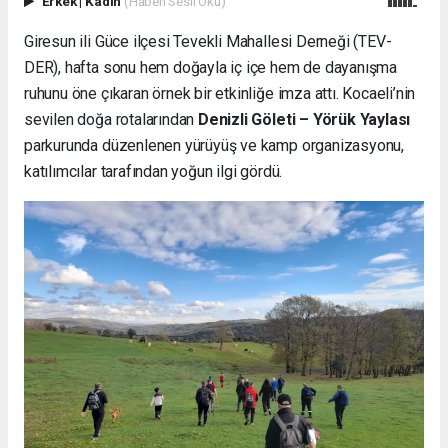
Erkek
|
Kadın
(Haberi Sesli Oku)
Giresun ili Güce ilçesi Tevekli Mahallesi Derneği (TEV-
DER), hafta sonu hem doğayla iç içe hem de dayanışma
ruhunu öne çıkaran örnek bir etkinliğe imza attı. Kocaeli’nin
sevilen doğa rotalarından
Denizli Göleti – Yörük Yaylası
parkurunda düzenlenen yürüyüş ve kamp organizasyonu,
katılımcılar tarafından yoğun ilgi gördü.