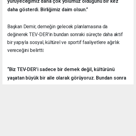
yürüyeceğimiz daha çok yolumuz olduğunu bir kez
daha gösterdi. Birliğimiz daim olsun.”
Başkan Demir, derneğin gelecek planlamasına da
değinerek TEV-DER’in bundan sonraki süreçte daha aktif
bir yapıyla sosyal, kültürel ve sportif faaliyetlere ağırlık
vereceğini belirtti:
“Biz TEV-DER’i sadece bir dernek değil, kültürünü
yaşatan büyük bir aile olarak görüyoruz. Bundan sonra
daha fazla kamp, yürüyüş, sosyal ve kültürel etkinlik
organize ederek hemşehrilerimizle dayanışmayı
sürdüreceğiz.”
Örnek Dernekçilik Modeli
Gerçekleştirilen organizasyon, disiplinli yapısı, güçlü