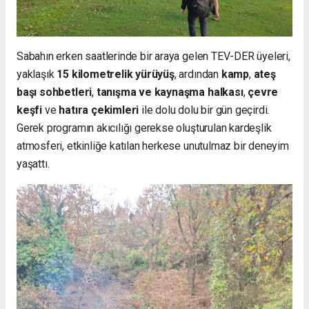
Sabahın erken saatlerinde bir araya gelen TEV-DER üyeleri,
yaklaşık
15 kilometrelik yürüyüş
, ardından
kamp
,
ateş
başı sohbetleri
,
tanışma ve kaynaşma halkası
,
çevre
keşfi
ve
hatıra çekimleri
ile dolu dolu bir gün geçirdi.
Gerek programın akıcılığı gerekse oluşturulan kardeşlik
atmosferi, etkinliğe katılan herkese unutulmaz bir deneyim
yaşattı.