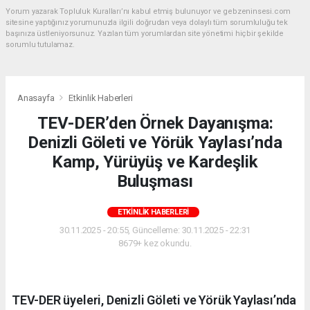
Yorum yazarak Topluluk Kuralları’nı kabul etmiş bulunuyor ve gebzeninsesi.com
sitesine yaptığınız yorumunuzla ilgili doğrudan veya dolaylı tüm sorumluluğu tek
başınıza üstleniyorsunuz. Yazılan tüm yorumlardan site yönetimi hiçbir şekilde
sorumlu tutulamaz.
Anasayfa
Etkinlik Haberleri
TEV-DER’den Örnek Dayanışma:
Denizli Göleti ve Yörük Yaylası’nda
Kamp, Yürüyüş ve Kardeşlik
Buluşması
ETKINLIK HABERLERI
30.11.2025 - 20:55, Güncelleme: 30.11.2025 - 22:31
8679+ kez okundu.
TEV-DER üyeleri, Denizli Göleti ve Yörük Yaylası’nda