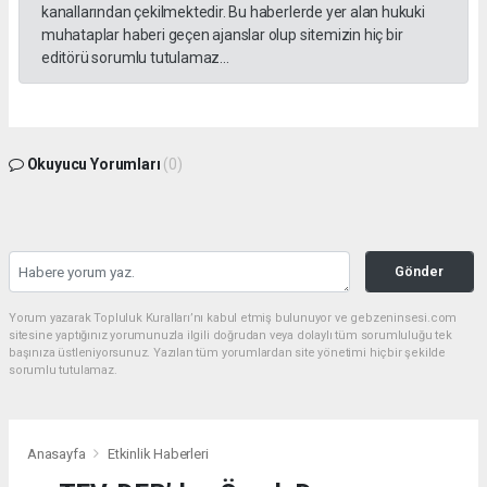
kanallarından çekilmektedir. Bu haberlerde yer alan hukuki
muhataplar haberi geçen ajanslar olup sitemizin hiç bir
editörü sorumlu tutulamaz...
Okuyucu Yorumları
(0)
Gönder
Yorum yazarak Topluluk Kuralları’nı kabul etmiş bulunuyor ve gebzeninsesi.com
sitesine yaptığınız yorumunuzla ilgili doğrudan veya dolaylı tüm sorumluluğu tek
başınıza üstleniyorsunuz. Yazılan tüm yorumlardan site yönetimi hiçbir şekilde
sorumlu tutulamaz.
Anasayfa
Etkinlik Haberleri