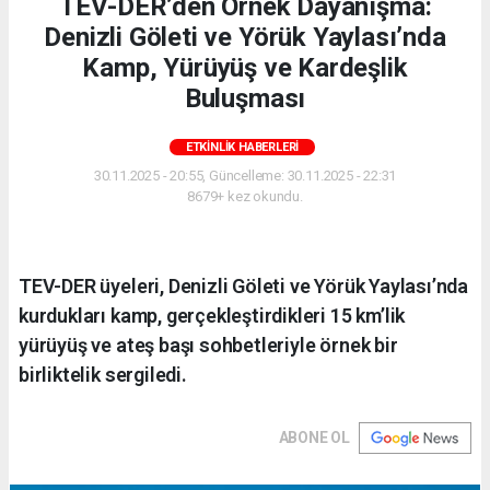
TEV-DER’den Örnek Dayanışma:
Denizli Göleti ve Yörük Yaylası’nda
Kamp, Yürüyüş ve Kardeşlik
Buluşması
ETKINLIK HABERLERI
30.11.2025 - 20:55, Güncelleme: 30.11.2025 - 22:31
8679+ kez okundu.
TEV-DER üyeleri, Denizli Göleti ve Yörük Yaylası’nda
kurdukları kamp, gerçekleştirdikleri 15 km’lik
yürüyüş ve ateş başı sohbetleriyle örnek bir
birliktelik sergiledi.
ABONE OL