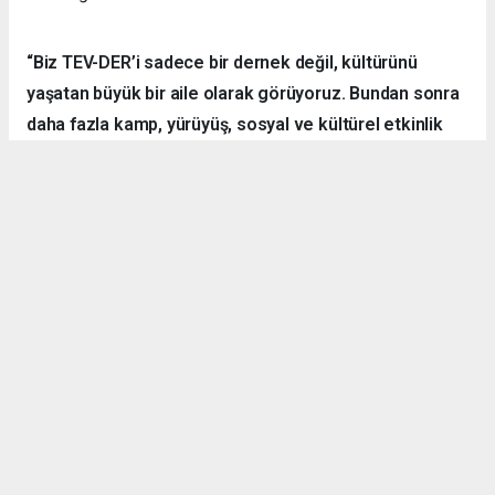
“Biz TEV-DER’i sadece bir dernek değil, kültürünü
yaşatan büyük bir aile olarak görüyoruz. Bundan sonra
daha fazla kamp, yürüyüş, sosyal ve kültürel etkinlik
organize ederek hemşehrilerimizle dayanışmayı
sürdüreceğiz.”
Örnek Dernekçilik Modeli
Gerçekleştirilen organizasyon, disiplinli yapısı, güçlü
iletişim ortamı ve katılımcılar arasındaki dayanışma ruhuyla
bölgedeki derneklere örnek bir çalışma olarak gösterildi.
TEV-DER üyeleri hem spor yaptı, hem sosyalleşti hem de
doğanın içerisinde kardeşlik bağlarını pekiştirdi.
Denizli Göleti’nde başlayan ve Yörük Yaylası’nda sonlanan
etkinlikte ateş başında kurulan sohbet halkası ise