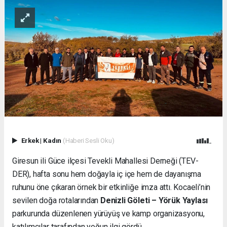
Erkek
|
Kadın
(Haberi Sesli Oku)
Giresun ili Güce ilçesi Tevekli Mahallesi Derneği (TEV-
DER), hafta sonu hem doğayla iç içe hem de dayanışma
ruhunu öne çıkaran örnek bir etkinliğe imza attı. Kocaeli’nin
sevilen doğa rotalarından
Denizli Göleti – Yörük Yaylası
parkurunda düzenlenen yürüyüş ve kamp organizasyonu,
katılımcılar tarafından yoğun ilgi gördü.