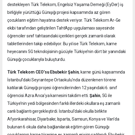
destekleyen Türk Telekom, Engelsiz Yaşama Derneği (EyDer) iş
birliğiyle yürüttüğü Günışığı projesi kapsamında az gören
çocukların eğitim hayatına destek veriyor. Türk Telekom Ar-Ge
ekibi tarafından geliştirilen TahtApp uygulaması sayesinde
öğrenciler sınıf tahtasındaki içerikleri gerçek zamanlı olarak
tabletlerinden takip edebiliyor. Bu yıl ise Türk Telekom, karne
heyecanını 5G teknolojisinin gücüyle Türkiye’nin dört bir yanındaki
Günışığı çocuklarıyla buluşturdu.
Türk Telekom CEO’su Ebubekir Şahin
, karne günü kapsamında
İstanbul’daki Seyrantepe Ortaokulu'nda düzenlenen törene
katılarak Günışığı projesi öğrencilerinden 12 yaşındaki 6. sınıf
öğrencisi Azra Arıca'ya karnesini takdim etti.
Şahin
, 5G ile
Türkiye’nin yedi bölgesinden farklı illerdeki okullara eş zamanlı
canlı bağlantı gerçekleştirdi. İstanbul'daki okulla birlikte
Afyonkarahisar, Diyarbakır, Isparta, Samsun, Konya ve Van’da
bulunan 6 okula daha bağlanılarak eğitim gören Günışığı
çocuklarının karne törenine eş zamanlı erişim sağlandı. Ebubekir