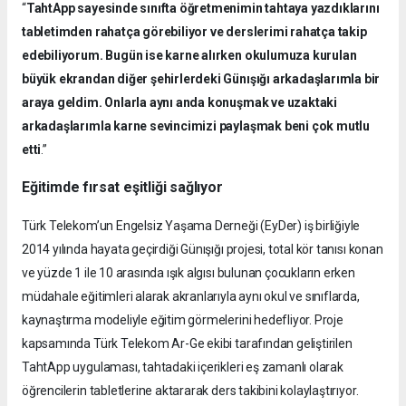
“
TahtApp sayesinde sınıfta öğretmenimin tahtaya yazdıklarını
tabletimden rahatça görebiliyor ve derslerimi rahatça takip
edebiliyorum. Bugün ise karne alırken okulumuza kurulan
büyük ekrandan diğer şehirlerdeki Günışığı arkadaşlarımla bir
araya geldim. Onlarla aynı anda konuşmak ve uzaktaki
arkadaşlarımla karne sevincimizi paylaşmak beni çok mutlu
etti
.”
Eğitimde fırsat eşitliği sağlıyor
Türk Telekom’un Engelsiz Yaşama Derneği (EyDer) iş birliğiyle
2014 yılında hayata geçirdiği Günışığı projesi, total kör tanısı konan
ve yüzde 1 ile 10 arasında ışık algısı bulunan çocukların erken
müdahale eğitimleri alarak akranlarıyla aynı okul ve sınıflarda,
kaynaştırma modeliyle eğitim görmelerini hedefliyor. Proje
kapsamında Türk Telekom Ar-Ge ekibi tarafından geliştirilen
TahtApp uygulaması, tahtadaki içerikleri eş zamanlı olarak
öğrencilerin tabletlerine aktararak ders takibini kolaylaştırıyor.