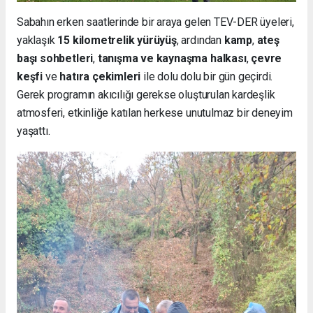
Sabahın erken saatlerinde bir araya gelen TEV-DER üyeleri,
yaklaşık
15 kilometrelik yürüyüş
, ardından
kamp
,
ateş
başı sohbetleri
,
tanışma ve kaynaşma halkası
,
çevre
keşfi
ve
hatıra çekimleri
ile dolu dolu bir gün geçirdi.
Gerek programın akıcılığı gerekse oluşturulan kardeşlik
atmosferi, etkinliğe katılan herkese unutulmaz bir deneyim
yaşattı.