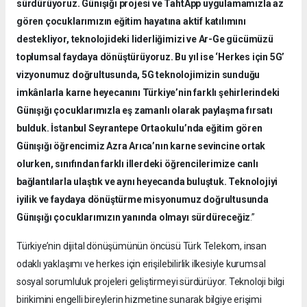
sürdürüyoruz. Günışığı projesi ve TahtApp uygulamamızla az
gören çocuklarımızın eğitim hayatına aktif katılımını
destekliyor, teknolojideki liderliğimizi ve Ar-Ge gücümüzü
toplumsal faydaya dönüştürüyoruz. Bu yıl ise ‘Herkes için 5G’
vizyonumuz doğrultusunda, 5G teknolojimizin sunduğu
imkânlarla karne heyecanını Türkiye’nin farklı şehirlerindeki
Günışığı çocuklarımızla eş zamanlı olarak paylaşma fırsatı
bulduk. İstanbul Seyrantepe Ortaokulu’nda eğitim gören
Günışığı öğrencimiz Azra Arıca’nın karne sevincine ortak
olurken, sınıfından farklı illerdeki öğrencilerimize canlı
bağlantılarla ulaştık ve aynı heyecanda buluştuk. Teknolojiyi
iyilik ve faydaya dönüştürme misyonumuz doğrultusunda
Günışığı çocuklarımızın yanında olmayı sürdüreceğiz
.”
Türkiye’nin dijital dönüşümünün öncüsü Türk Telekom, insan
odaklı yaklaşımı ve herkes için erişilebilirlik ilkesiyle kurumsal
sosyal sorumluluk projeleri geliştirmeyi sürdürüyor. Teknoloji bilgi
birikimini engelli bireylerin hizmetine sunarak bilgiye erişimi