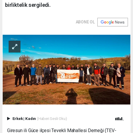
birliktelik sergiledi.
ABONE OL
Erkek
|
Kadın
(Haberi Sesli Oku)
Giresun ili Güce ilçesi Tevekli Mahallesi Derneği (TEV-