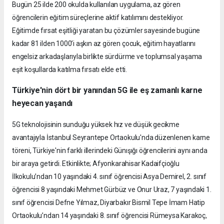
Bugün 25 ilde 200 okulda kullanılan uygulama, az gören
öğrencilerin eğitim süreçlerine aktif katılımını destekliyor.
Eğitimde fırsat eşitliği yaratan bu çözümler sayesinde bugüne
kadar 81 ilden 1000’i aşkın az gören çocuk, eğitim hayatlarını
engelsiz arkadaşlarıyla birlikte sürdürme ve toplumsal yaşama
eşit koşullarda katılma fırsatı elde etti.
Türkiye'nin dört bir yanından 5G ile eş zamanlı karne
heyecan yaşandı
5G teknolojisinin sunduğu yüksek hız ve düşük gecikme
avantajıyla İstanbul Seyrantepe Ortaokulu'nda düzenlenen karne
töreni, Türkiye'nin farklı illerindeki Günışığı öğrencilerini aynı anda
bir araya getirdi. Etkinlikte; Afyonkarahisar Kadaifçioğlu
İlkokulu’ndan 10 yaşındaki 4. sınıf öğrencisi Asya Demirel, 2. sınıf
öğrencisi 8 yaşındaki Mehmet Gürbüz ve Onur Uraz, 7 yaşındaki 1.
sınıf öğrencisi Defne Yılmaz, Diyarbakır Bismil Tepe İmam Hatip
Ortaokulu’ndan 14 yaşındaki 8. sınıf öğrencisi Rümeysa Karakoç,