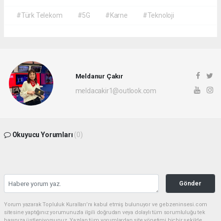
#Türk Telekom
#5G
#Karne
#Teknoloji
Meldanur Çakır
meldacakir1@outlook.com
Okuyucu Yorumları
(0)
Gönder
Yorum yazarak Topluluk Kuralları’nı kabul etmiş bulunuyor ve gebzeninsesi.com
sitesine yaptığınız yorumunuzla ilgili doğrudan veya dolaylı tüm sorumluluğu tek
başınıza üstleniyorsunuz. Yazılan tüm yorumlardan site yönetimi hiçbir şekilde