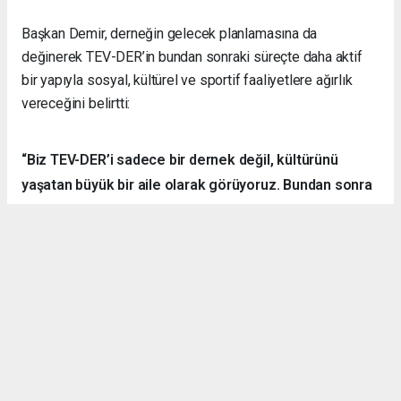
Başkan Demir, derneğin gelecek planlamasına da
değinerek TEV-DER’in bundan sonraki süreçte daha aktif
bir yapıyla sosyal, kültürel ve sportif faaliyetlere ağırlık
vereceğini belirtti:
“Biz TEV-DER’i sadece bir dernek değil, kültürünü
yaşatan büyük bir aile olarak görüyoruz. Bundan sonra
daha fazla kamp, yürüyüş, sosyal ve kültürel etkinlik
organize ederek hemşehrilerimizle dayanışmayı
sürdüreceğiz.”
Örnek Dernekçilik Modeli
Gerçekleştirilen organizasyon, disiplinli yapısı, güçlü
iletişim ortamı ve katılımcılar arasındaki dayanışma ruhuyla
bölgedeki derneklere örnek bir çalışma olarak gösterildi.