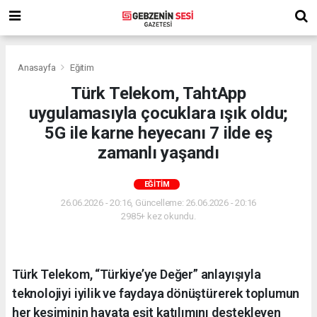
Anasayfa
Eğitim
Türk Telekom, TahtApp
uygulamasıyla çocuklara ışık oldu;
5G ile karne heyecanı 7 ilde eş
zamanlı yaşandı
EĞITIM
26.06.2026 - 20:16, Güncelleme: 26.06.2026 - 20:16
2985+ kez okundu.
Türk Telekom, “Türkiye’ye Değer” anlayışıyla
teknolojiyi iyilik ve faydaya dönüştürerek toplumun
her kesiminin hayata eşit katılımını destekleyen