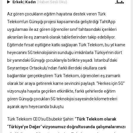
Erkek
|
Kadın
(Haberi Sesli Oku)
Az gören çocukların eğitim hayatına destek veren Türk
Telekom’un Günışığı projesi kapsamında geliştirdiği TahtApp
uygulaması ile az gören öğrenciler sınıf tahtasındaki içerikleri
akranları ile eş zamanlı olarak tabletlerinden takip edebiliyor.
Eğitimde fırsat eşitliğine katkı sağlayan Türk Telekom, bu yıl karne
heyecanını 5G teknolojisinin sunduğu imkânlarla Türkiye’nin dört
bir yanındaki Günışığı çocuklarıyla birlikte yaşadı. İstanbul’daki
Seyrantepe Ortaokulu’ndan farklı illerdeki okullara canlı
bağlantılar gerçekleştiren Türk Telekom, öğrencileri eş zamanlı
olarak bir araya getirerek karne sevincini paylaştı. “Herkes için 5G”
vizyonuyla hayata geçirilen etkinlikte, farklı şehirlerde eğitim
gören Günışığı çocukları 5G teknolojisi sayesinde kilometreleri
aşarak aynı heyecanda buluştu.
Türk Telekom CEO’su Ebubekir Şahin: “
Türk Telekom olarak
‘Türkiye’ye Değer’ vizyonumuz doğrultusunda çalışmalarımızı