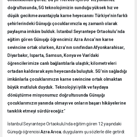
doğrultusunda, 5G teknolojimizin sunduğu yüksek hız ve
düşük gecikme avantajıyla karne heyecanını Türkiye’nin farklı
şehirlerindeki Günışığı çocuklarımızla eş zamanlı olarak
paylaşma imkânı bulduk. İstanbul Seyrantepe Ortaokulu’nda
eğitim gören Günışığı öğrencimiz Azra Arıca’nın karne
sevincine ortak olurken, Azra’nın sınıfından Afyonkarahisar,
Diyarbakır, Isparta, Samsun, Konya ve Van’daki
öğrencilerimize canlı bağlantılarla ulaştık; kilometreleri
ortadan kaldırarak aynı heyecanda buluştuk. 5G’nin sağladığı
imkânlarla çocuklarımızın karne sevincine ortak olmaktan
büyük mutluluk duyduk. Teknolojiyi iyilik ve faydaya
dönüştürme misyonumuz doğrultusunda Günışığı
çocuklarımızın yanında olmayı ve onların başarı hikâyelerine
tanıklık etmeyi sürdüreceğiz
.”
İstanbul Seyrantepe Ortaokulu'nda eğitim gören 12 yaşındaki
Günışığı öğrencisi
Azra Arıca
; duygularını şu sözlerle dile getirdi: