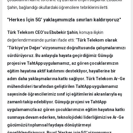
Şahin, bağlandığı okullardaki öğrencilere tebriklerini iletti.
"Herkes İçin 5G’ yaklaşımımızla sınırları kaldırıyoruz"
Türk Telekom CEO’su Ebubekir Şahin
, konuya ilişkin
değerlendirmesinde şunları ifade etti: “
Türk Telekom olarak
‘Türkiye’ye Değer’ vizyonumuz doğrultusunda çalışmalarımızı
sürdürüyoruz. Bu anlayışla hayata geçirdiğimiz Günışığı
projesi ve TahtApp uygulamamız, az gören çocuklarımızın
eğitim hayatına aktif katılımını destekliyor, hayallerine bir
adım daha yaklaşmalarına katkı sağlıyor. Türk Telekom Ar-Ge
mühendisleri tarafından geliştirilen TahtApp uygulamamız
sayesinde öğrencilerimiz sınıf içi eğitimlerini akranlarıyla eş
zamanlı takip edebiliyor. Günışığı projesi ve TahtApp
uygulamamızla az gören çocuklarımızın eğitim hayatına katkı
sunmaya devam ederken, teknolojideki liderliğimizi ve Ar-Ge
gücümüzü toplumsal faydaya dönüştürmeyi
önceliklendiriyoruz. Bu yıl ‘Herkes için 5G’ vizyonumuz