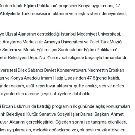
rdürülebilir Eğitim Politikaları” projesinin Konya uygulaması, 47
 Atölyelerle Türk musikisinin aktarımı ve meşk sistemi deneyimlendi,
Ulusal Ajansı’nın desteklediği İstanbul Medeniyet Üniversitesi,
ve Araştırma Merkezi ile Amasya Üniversitesi ve Palet Türk Müziği
istemi ve Musiki Eğitimi İçin Sürdürülebilir Eğitim Politikaları”
hir Belediyesi Depo No: 4’ün ev sahipliğinde başarıyla tamamlandı.
ersitesi Dilek Sabancı Devlet Konservatuvarı, Necmettin Erbakan
arı ve Konya Anadolu İmam Hatip Lisesi’nden 47 öğrenci katıldı.
ğinde makam, usûl, repertuvar aktarımı, güfte analizi, ses ve nefes
 yöntemleri üzerine çeşitli atölyelere dahil oldu.
 Ercan Uslu’nun da katıldığı programın ilk gününde açılış konuşmaları
hir Belediyesi Kültür, Sanat ve Sosyal İşler Dairesi Başkanı Ahmet
ar Aktarımı gerçekleştirildi. Öğleden sonra ise tanışma etkinlikleri,
tim uygulamaları, melodik doğaçlama ve çok sesli müzik atölyeleri