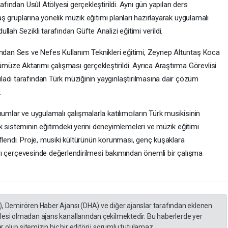
rafından Usûl Atölyesi gerçekleştirildi. Aynı gün yapılan ders
yaş gruplarına yönelik müzik eğitimi planları hazırlayarak uygulamalı
lah Sezikli tarafından Güfte Analizi eğitimi verildi.
ından Ses ve Nefes Kullanım Teknikleri eğitimi, Zeynep Altuntaş Koca
üze Aktarımı çalışması gerçekleştirildi. Ayrıca Araştırma Görevlisi
adı tarafından Türk müziğinin yaygınlaştırılmasına dair çözüm
.
umlar ve uygulamalı çalışmalarla katılımcıların Türk musikisinin
k sisteminin eğitimdeki yerini deneyimlemeleri ve müzik eğitimi
flendi. Proje, musiki kültürünün korunması, genç kuşaklara
ları çerçevesinde değerlendirilmesi bakımından önemli bir çalışma
), Demirören Haber Ajansı (DHA) ve diğer ajanslar tarafından eklenen
lesi olmadan ajans kanallarından çekilmektedir. Bu haberlerde yer
 olup sitemizin hiç bir editörü sorumlu tutulamaz...