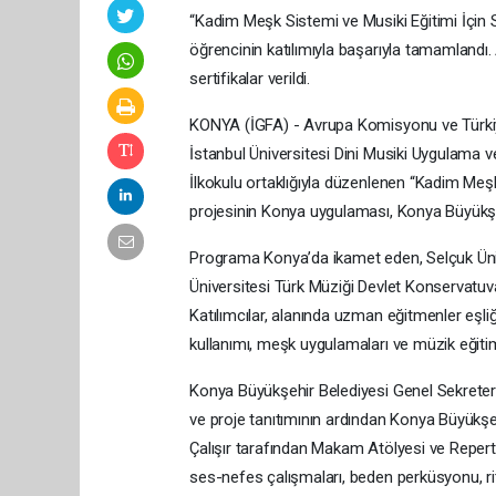
“Kadim Meşk Sistemi ve Musiki Eğitimi İçin Sü
öğrencinin katılımıyla başarıyla tamamlandı.
sertifikalar verildi.
KONYA (İGFA) - Avrupa Komisyonu ve Türkiye 
İstanbul Üniversitesi Dini Musiki Uygulama 
İlkokulu ortaklığıyla düzenlenen “Kadim Meşk S
projesinin Konya uygulaması, Konya Büyükşe
Programa Konya’da ikamet eden, Selçuk Üniv
Üniversitesi Türk Müziği Devlet Konservatuv
Katılımcılar, alanında uzman eğitmenler eşli
kullanımı, meşk uygulamaları ve müzik eğitimi
Konya Büyükşehir Belediyesi Genel Sekreteri
ve proje tanıtımının ardından Konya Büyükşe
Çalışır tarafından Makam Atölyesi ve Repertuv
ses-nefes çalışmaları, beden perküsyonu, ri