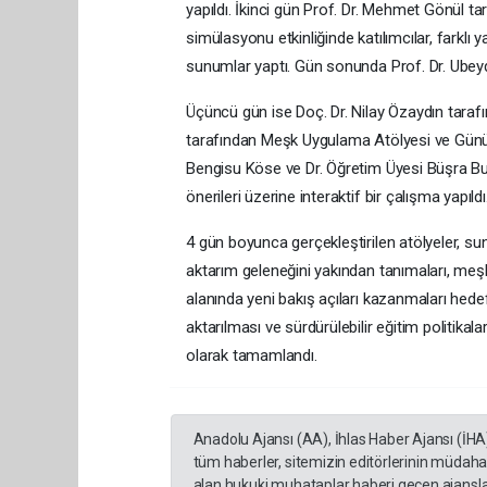
yapıldı. İkinci gün Prof. Dr. Mehmet Gönül ta
simülasyonu etkinliğinde katılımcılar, farklı 
sunumlar yaptı. Gün sonunda Prof. Dr. Ubeydul
Üçüncü gün ise Doç. Dr. Nilay Özaydın taraf
tarafından Meşk Uygulama Atölyesi ve Günüm
Bengisu Köse ve Dr. Öğretim Üyesi Büşra Bul
önerileri üzerine interaktif bir çalışma yapıldı
4 gün boyunca gerçekleştirilen atölyeler, sun
aktarım geleneğini yakından tanımaları, meş
alanında yeni bakış açıları kazanmaları hede
aktarılması ve sürdürülebilir eğitim politika
olarak tamamlandı.
Anadolu Ajansı (AA), İhlas Haber Ajansı (İHA
tüm haberler, sitemizin editörlerinin müdaha
alan hukuki muhataplar haberi geçen ajanslar