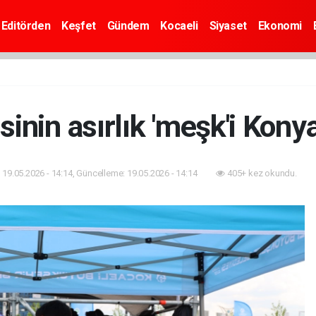
Editörden
Keşfet
Gündem
Kocaeli
Siyaset
Ekonomi
inin asırlık 'meşk'i Konya
19.05.2026 - 14:14, Güncelleme: 19.05.2026 - 14:14
405+ kez okundu.