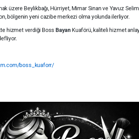
mak üzere Beylikbağı, Hürriyet, Mimar Sinan ve Yavuz Selim
on, bölgenin yeni cazibe merkezi olma yolunda ilerliyor.
likte hizmet verdiği Boss
Bayan
Kuaförü, kaliteli hizmet anl
efliyor.
ram.com/boss_kuaforr/