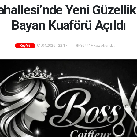
hallesi’nde Yeni Güzellik
Bayan Kuaförü Açıldı
01.04.2026 - 22:17
36441+ kez okundu.
Keşfet