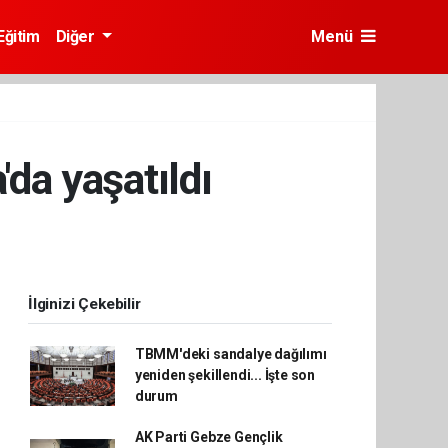
Eğitim
Diğer
Menü
'da yaşatıldı
İlginizi Çekebilir
TBMM'deki sandalye dağılımı
yeniden şekillendi... İşte son
durum
AK Parti Gebze Gençlik