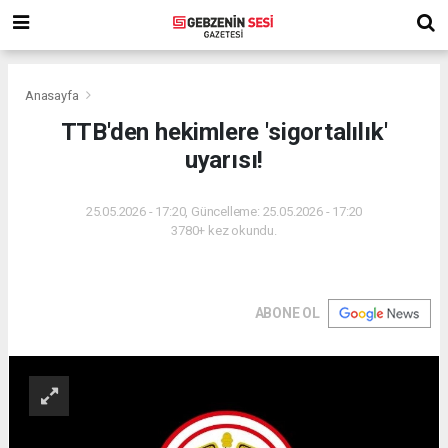
Anasayfa
TTB'den hekimlere 'sigortalılık'
uyarısı!
25.05.2026 - 17:20, Güncelleme: 25.05.2026 - 17:20
3780+ kez okundu.
ABONE OL