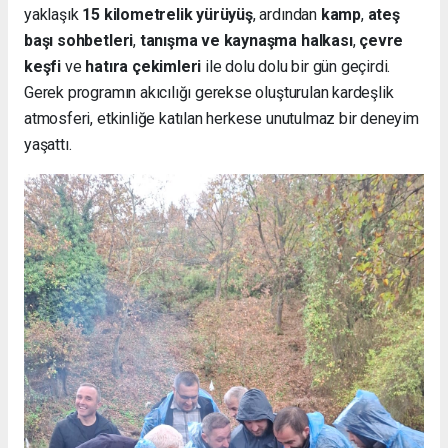
yaklaşık
15 kilometrelik yürüyüş
, ardından
kamp
,
ateş
başı sohbetleri
,
tanışma ve kaynaşma halkası
,
çevre
keşfi
ve
hatıra çekimleri
ile dolu dolu bir gün geçirdi.
Gerek programın akıcılığı gerekse oluşturulan kardeşlik
atmosferi, etkinliğe katılan herkese unutulmaz bir deneyim
yaşattı.