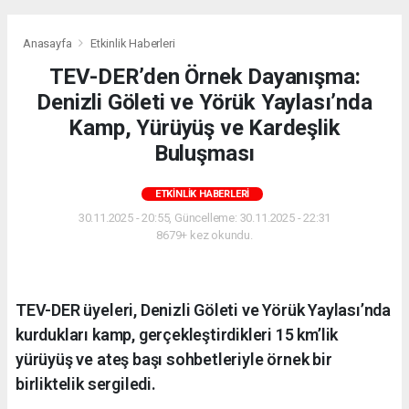
Anasayfa
Etkinlik Haberleri
TEV-DER’den Örnek Dayanışma:
Denizli Göleti ve Yörük Yaylası’nda
Kamp, Yürüyüş ve Kardeşlik
Buluşması
ETKINLIK HABERLERI
30.11.2025 - 20:55, Güncelleme: 30.11.2025 - 22:31
8679+ kez okundu.
TEV-DER üyeleri, Denizli Göleti ve Yörük Yaylası’nda
kurdukları kamp, gerçekleştirdikleri 15 km’lik
yürüyüş ve ateş başı sohbetleriyle örnek bir
birliktelik sergiledi.