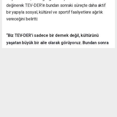
değinerek TEV-DER’in bundan sonraki süreçte daha aktif
bir yapıyla sosyal, kültürel ve sportif faaliyetlere ağırlık
vereceğini belirtti:
“Biz TEV-DER’i sadece bir dernek değil, kültürünü
yaşatan büyük bir aile olarak görüyoruz. Bundan sonra
daha fazla kamp, yürüyüş, sosyal ve kültürel etkinlik
organize ederek hemşehrilerimizle dayanışmayı
sürdüreceğiz.”
Örnek Dernekçilik Modeli
Gerçekleştirilen organizasyon, disiplinli yapısı, güçlü
iletişim ortamı ve katılımcılar arasındaki dayanışma ruhuyla
bölgedeki derneklere örnek bir çalışma olarak gösterildi.
TEV-DER üyeleri hem spor yaptı, hem sosyalleşti hem de