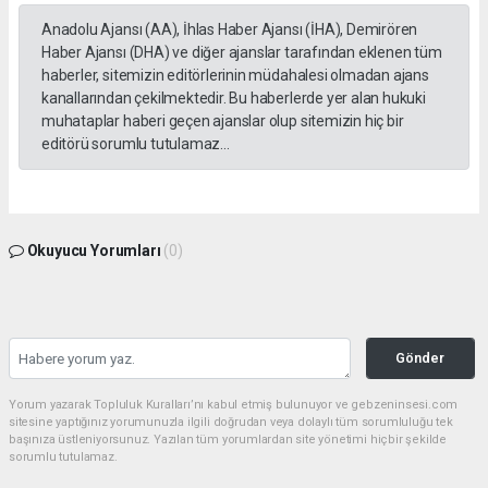
Anadolu Ajansı (AA), İhlas Haber Ajansı (İHA), Demirören
Haber Ajansı (DHA) ve diğer ajanslar tarafından eklenen tüm
haberler, sitemizin editörlerinin müdahalesi olmadan ajans
kanallarından çekilmektedir. Bu haberlerde yer alan hukuki
muhataplar haberi geçen ajanslar olup sitemizin hiç bir
editörü sorumlu tutulamaz...
Okuyucu Yorumları
(0)
Gönder
Yorum yazarak Topluluk Kuralları’nı kabul etmiş bulunuyor ve gebzeninsesi.com
sitesine yaptığınız yorumunuzla ilgili doğrudan veya dolaylı tüm sorumluluğu tek
başınıza üstleniyorsunuz. Yazılan tüm yorumlardan site yönetimi hiçbir şekilde
sorumlu tutulamaz.