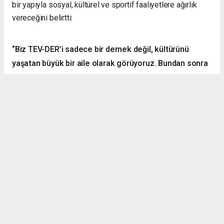
bir yapıyla sosyal, kültürel ve sportif faaliyetlere ağırlık
vereceğini belirtti:
“Biz TEV-DER’i sadece bir dernek değil, kültürünü
yaşatan büyük bir aile olarak görüyoruz. Bundan sonra
daha fazla kamp, yürüyüş, sosyal ve kültürel etkinlik
organize ederek hemşehrilerimizle dayanışmayı
sürdüreceğiz.”
Örnek Dernekçilik Modeli
Gerçekleştirilen organizasyon, disiplinli yapısı, güçlü
iletişim ortamı ve katılımcılar arasındaki dayanışma ruhuyla
bölgedeki derneklere örnek bir çalışma olarak gösterildi.
TEV-DER üyeleri hem spor yaptı, hem sosyalleşti hem de
doğanın içerisinde kardeşlik bağlarını pekiştirdi.