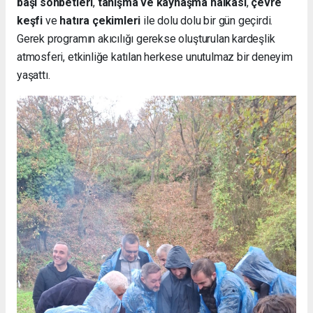
başı sohbetleri
,
tanışma ve kaynaşma halkası
,
çevre
keşfi
ve
hatıra çekimleri
ile dolu dolu bir gün geçirdi.
Gerek programın akıcılığı gerekse oluşturulan kardeşlik
atmosferi, etkinliğe katılan herkese unutulmaz bir deneyim
yaşattı.