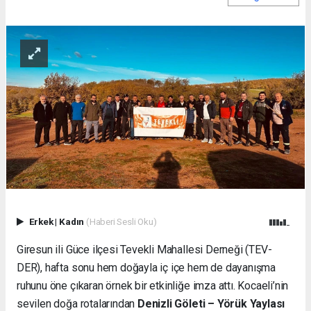
Erkek
|
Kadın
(Haberi Sesli Oku)
Giresun ili Güce ilçesi Tevekli Mahallesi Derneği (TEV-
DER), hafta sonu hem doğayla iç içe hem de dayanışma
ruhunu öne çıkaran örnek bir etkinliğe imza attı. Kocaeli’nin
sevilen doğa rotalarından
Denizli Göleti – Yörük Yaylası