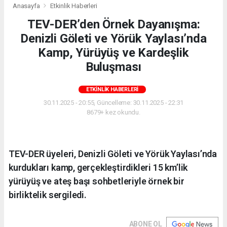
Anasayfa
Etkinlik Haberleri
TEV-DER’den Örnek Dayanışma:
Denizli Göleti ve Yörük Yaylası’nda
Kamp, Yürüyüş ve Kardeşlik
Buluşması
ETKINLIK HABERLERI
30.11.2025 - 20:55, Güncelleme: 30.11.2025 - 22:31
8679+ kez okundu.
TEV-DER üyeleri, Denizli Göleti ve Yörük Yaylası’nda
kurdukları kamp, gerçekleştirdikleri 15 km’lik
yürüyüş ve ateş başı sohbetleriyle örnek bir
birliktelik sergiledi.
ABONE OL