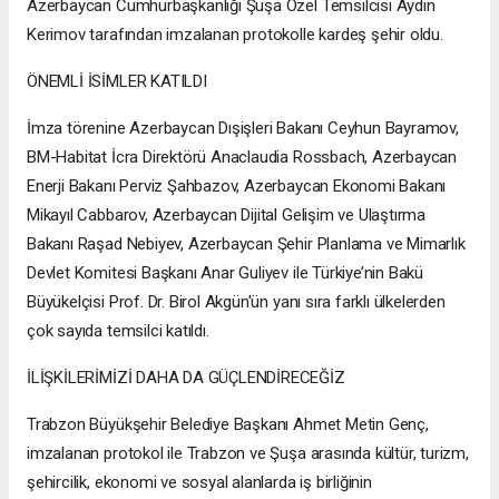
Azerbaycan Cumhurbaşkanlığı Şuşa Özel Temsilcisi Aydın
Kerimov tarafından imzalanan protokolle kardeş şehir oldu.
ÖNEMLİ İSİMLER KATILDI
İmza törenine Azerbaycan Dışişleri Bakanı Ceyhun Bayramov,
BM-Habitat İcra Direktörü Anaclaudia Rossbach, Azerbaycan
Enerji Bakanı Perviz Şahbazov, Azerbaycan Ekonomi Bakanı
Mikayıl Cabbarov, Azerbaycan Dijital Gelişim ve Ulaştırma
Bakanı Raşad Nebiyev, Azerbaycan Şehir Planlama ve Mimarlık
Devlet Komitesi Başkanı Anar Guliyev ile Türkiye’nin Bakü
Büyükelçisi Prof. Dr. Birol Akgün'ün yanı sıra farklı ülkelerden
çok sayıda temsilci katıldı.
İLİŞKİLERİMİZİ DAHA DA GÜÇLENDİRECEĞİZ
Trabzon Büyükşehir Belediye Başkanı Ahmet Metin Genç,
imzalanan protokol ile Trabzon ve Şuşa arasında kültür, turizm,
şehircilik, ekonomi ve sosyal alanlarda iş birliğinin