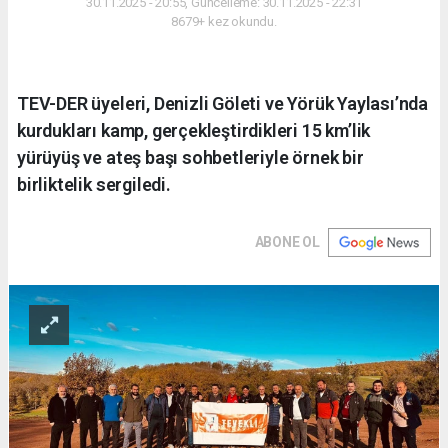
30.11.2025 - 20:55, Güncelleme: 30.11.2025 - 22:31
8679+ kez okundu.
TEV-DER üyeleri, Denizli Göleti ve Yörük Yaylası’nda
kurdukları kamp, gerçekleştirdikleri 15 km’lik
yürüyüş ve ateş başı sohbetleriyle örnek bir
birliktelik sergiledi.
ABONE OL