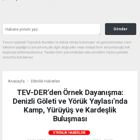
Gönder
Yorum yazarak Topluluk Kuralları’nı kabul etmiş bulunuyor ve gebzeninsesi.com
sitesine yaptığınız yorumunuzla ilgili doğrudan veya dolaylı tüm sorumluluğu tek
başınıza üstleniyorsunuz. Yazılan tüm yorumlardan site yönetimi hiçbir şekilde
sorumlu tutulamaz.
Anasayfa
Etkinlik Haberleri
TEV-DER’den Örnek Dayanışma:
Denizli Göleti ve Yörük Yaylası’nda
Kamp, Yürüyüş ve Kardeşlik
Buluşması
ETKINLIK HABERLERI