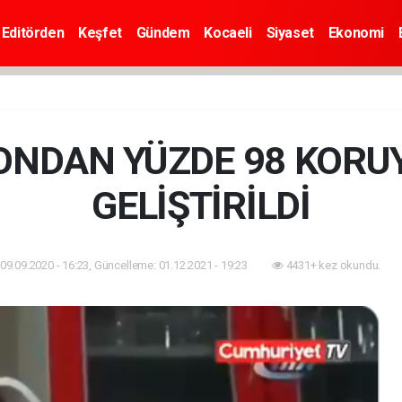
Editörden
Keşfet
Gündem
Kocaeli
Siyaset
Ekonomi
NDAN YÜZDE 98 KORU
GELİŞTİRİLDİ
09.09.2020 - 16:23, Güncelleme: 01.12.2021 - 19:23
4431+ kez okundu.