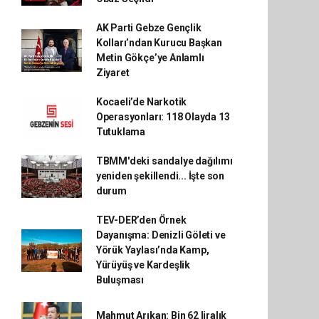
AK Parti Gebze Gençlik
Kolları’ndan Kurucu Başkan
Metin Gökçe’ye Anlamlı
Ziyaret
Kocaeli’de Narkotik
Operasyonları: 118 Olayda 13
Tutuklama
TBMM'deki sandalye dağılımı
yeniden şekillendi... İşte son
durum
TEV-DER’den Örnek
Dayanışma: Denizli Göleti ve
Yörük Yaylası’nda Kamp,
Yürüyüş ve Kardeşlik
Buluşması
Mahmut Arıkan: Bin 62 liralık