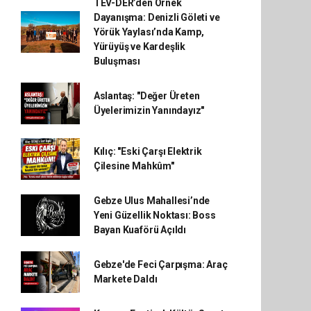
TEV-DER’den Örnek
Dayanışma: Denizli Göleti ve
Yörük Yaylası’nda Kamp,
Yürüyüş ve Kardeşlik
Buluşması
Aslantaş: "Değer Üreten
Üyelerimizin Yanındayız"
Kılıç: "Eski Çarşı Elektrik
Çilesine Mahkûm"
Gebze Ulus Mahallesi’nde
Yeni Güzellik Noktası: Boss
Bayan Kuaförü Açıldı
Gebze'de Feci Çarpışma: Araç
Markete Daldı