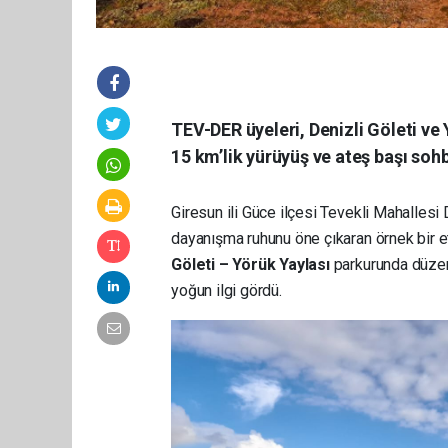
TEV-DER üyeleri, Denizli Göleti ve
15 km’lik yürüyüş ve ateş başı sohbe
Giresun ili Güce ilçesi Tevekli Mahalles
dayanışma ruhunu öne çıkaran örnek bir et
Göleti – Yörük Yaylası
parkurunda düze
yoğun ilgi gördü.