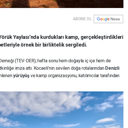
ABONE OL
 Yörük Yaylası’nda kurdukları kamp, gerçekleştirdikleri
tleriyle örnek bir birliktelik sergiledi.
i Derneği (TEV-DER), hafta sonu hem doğayla iç içe hem de
kinliğe imza attı. Kocaeli’nin sevilen doğa rotalarından
Denizli
nlenen
yürüyüş
ve kamp organizasyonu, katılımcılar tarafından