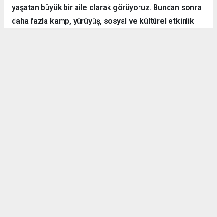
yaşatan büyük bir aile olarak görüyoruz. Bundan sonra
daha fazla kamp, yürüyüş, sosyal ve kültürel etkinlik
organize ederek hemşehrilerimizle dayanışmayı
sürdüreceğiz.”
Örnek Dernekçilik Modeli
Gerçekleştirilen organizasyon, disiplinli yapısı, güçlü
iletişim ortamı ve katılımcılar arasındaki dayanışma ruhuyla
bölgedeki derneklere örnek bir çalışma olarak gösterildi.
TEV-DER üyeleri hem spor yaptı, hem sosyalleşti hem de
doğanın içerisinde kardeşlik bağlarını pekiştirdi.
Denizli Göleti’nde başlayan ve Yörük Yaylası’nda sonlanan
etkinlikte ateş başında kurulan sohbet halkası ise
programın en çok ilgi gören anlarından biri oldu. Katılımcılar,
bu tür doğa ve dayanışma temelli organizasyonların daha
sık yapılması gerektiğini ifade etti.