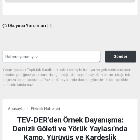
Okuyucu Yorumları
(0)
Gönder
Yorum yazarak Topluluk Kuralları’nı kabul etmiş bulunuyor ve gebzeninsesi.com
sitesine yaptığınız yorumunuzla ilgili doğrudan veya dolaylı tüm sorumluluğu tek
başınıza üstleniyorsunuz. Yazılan tüm yorumlardan site yönetimi hiçbir şekilde
sorumlu tutulamaz.
Anasayfa
Etkinlik Haberleri
TEV-DER’den Örnek Dayanışma:
Denizli Göleti ve Yörük Yaylası’nda
Kamp, Yürüyüş ve Kardeşlik