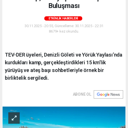
Buluşması
ETKINLIK HABERLERI
30.11.2025 - 20:55, Güncelleme: 30.11.2025 - 22:31
8679+ kez okundu.
TEV-DER üyeleri, Denizli Göleti ve Yörük Yaylası’nda
kurdukları kamp, gerçekleştirdikleri 15 km’lik
yürüyüş ve ateş başı sohbetleriyle örnek bir
birliktelik sergiledi.
ABONE OL