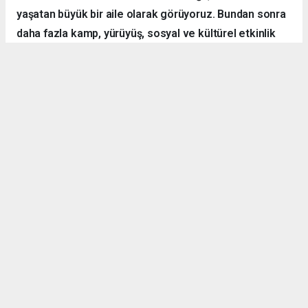
yaşatan büyük bir aile olarak görüyoruz. Bundan sonra
daha fazla kamp, yürüyüş, sosyal ve kültürel etkinlik
organize ederek hemşehrilerimizle dayanışmayı
sürdüreceğiz.”
Örnek Dernekçilik Modeli
Gerçekleştirilen organizasyon, disiplinli yapısı, güçlü
iletişim ortamı ve katılımcılar arasındaki dayanışma ruhuyla
bölgedeki derneklere örnek bir çalışma olarak gösterildi.
TEV-DER üyeleri hem spor yaptı, hem sosyalleşti hem de
doğanın içerisinde kardeşlik bağlarını pekiştirdi.
Denizli Göleti’nde başlayan ve Yörük Yaylası’nda sonlanan
etkinlikte ateş başında kurulan sohbet halkası ise
programın en çok ilgi gören anlarından biri oldu. Katılımcılar,
bu tür doğa ve dayanışma temelli organizasyonların daha