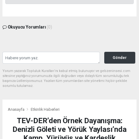
Okuyucu Yorumları
(0)
Gönder
Yorum yazarak Topluluk Kuralları’nı kabul etmiş bulunuyor ve gebzeninsesi.com
sitesine yaptığınız yorumunuzla ilgili doğrudan veya dolaylı tüm sorumluluğu tek
başınıza üstleniyorsunuz. Yazılan tüm yorumlardan site yönetimi hiçbir şekilde
sorumlu tutulamaz.
Anasayfa
Etkinlik Haberleri
TEV-DER’den Örnek Dayanışma:
Denizli Göleti ve Yörük Yaylası’nda
Kamp, Yürüyüş ve Kardeşlik