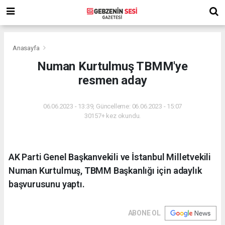
Anasayfa
Numan Kurtulmuş TBMM'ye
resmen aday
06.06.2023 - 13:39, Güncelleme: 06.06.2023 - 15:07
30157+ kez okundu.
AK Parti Genel Başkanvekili ve İstanbul Milletvekili
Numan Kurtulmuş, TBMM Başkanlığı için adaylık
başvurusunu yaptı.
ABONE OL