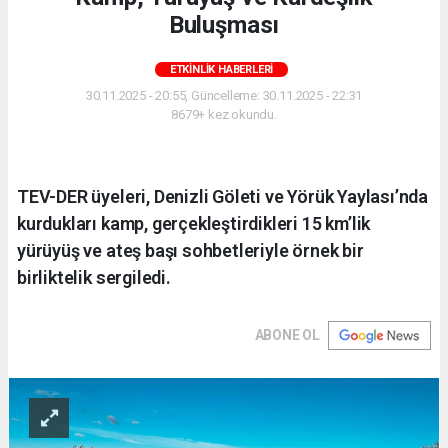
Buluşması
ETKINLIK HABERLERI
30.11.2025 - 20:55, Güncelleme: 30.11.2025 - 22:31
8679+ kez okundu.
TEV-DER üyeleri, Denizli Göleti ve Yörük Yaylası’nda
kurdukları kamp, gerçekleştirdikleri 15 km’lik
yürüyüş ve ateş başı sohbetleriyle örnek bir
birliktelik sergiledi.
ABONE OL