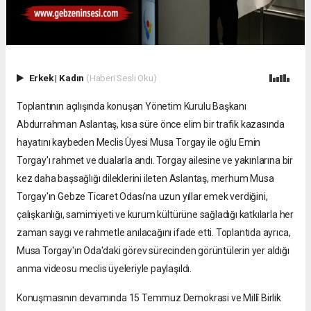
Erkek
|
Kadın
(Haberi Sesli Oku)
Toplantının açılışında konuşan Yönetim Kurulu Başkanı
Abdurrahman Aslantaş, kısa süre önce elim bir trafik kazasında
hayatını kaybeden Meclis Üyesi Musa Torgay ile oğlu Emin
Torgay'ı rahmet ve dualarla andı. Torgay ailesine ve yakınlarına bir
kez daha başsağlığı dileklerini ileten Aslantaş, merhum Musa
Torgay'ın Gebze Ticaret Odası'na uzun yıllar emek verdiğini,
çalışkanlığı, samimiyeti ve kurum kültürüne sağladığı katkılarla her
zaman saygı ve rahmetle anılacağını ifade etti. Toplantıda ayrıca,
Musa Torgay'ın Oda'daki görev sürecinden görüntülerin yer aldığı
anma videosu meclis üyeleriyle paylaşıldı.
Konuşmasının devamında 15 Temmuz Demokrasi ve Millî Birlik