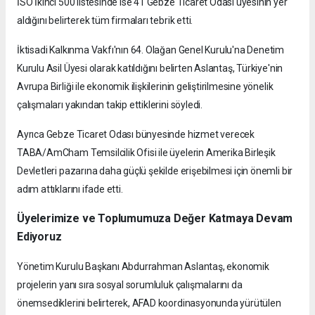
İSO İkinci 500 listesinde ise 41 Gebze Ticaret Odası üyesinin yer
aldığını belirterek tüm firmaları tebrik etti.
İktisadi Kalkınma Vakfı'nın 64. Olağan Genel Kurulu'na Denetim
Kurulu Asil Üyesi olarak katıldığını belirten Aslantaş, Türkiye'nin
Avrupa Birliği ile ekonomik ilişkilerinin geliştirilmesine yönelik
çalışmaları yakından takip ettiklerini söyledi.
Ayrıca Gebze Ticaret Odası bünyesinde hizmet verecek
TABA/AmCham Temsilcilik Ofisi ile üyelerin Amerika Birleşik
Devletleri pazarına daha güçlü şekilde erişebilmesi için önemli bir
adım attıklarını ifade etti.
Üyelerimize ve Toplumumuza Değer Katmaya Devam
Ediyoruz
Yönetim Kurulu Başkanı Abdurrahman Aslantaş, ekonomik
projelerin yanı sıra sosyal sorumluluk çalışmalarını da
önemsediklerini belirterek, AFAD koordinasyonunda yürütülen