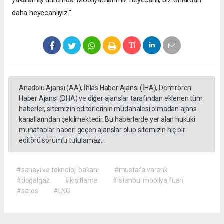
daha heyecanlıyız."
Anadolu Ajansı (AA), İhlas Haber Ajansı (İHA), Demirören
Haber Ajansı (DHA) ve diğer ajanslar tarafından eklenen tüm
haberler, sitemizin editörlerinin müdahalesi olmadan ajans
kanallarından çekilmektedir. Bu haberlerde yer alan hukuki
muhataplar haberi geçen ajanslar olup sitemizin hiç bir
editörü sorumlu tutulamaz...
#sanayi ve teknoloji bakanı
#mustafa varank
#doğalgaz
#kısıtlama
#istanbul mobilya fuarı
#saros
#LNG