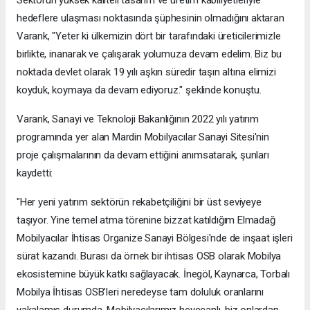
hedeflere ulaşması noktasında şüphesinin olmadığını aktaran
Varank, "Yeter ki ülkemizin dört bir tarafındaki üreticilerimizle
birlikte, inanarak ve çalışarak yolumuza devam edelim. Biz bu
noktada devlet olarak 19 yılı aşkın süredir taşın altına elimizi
koyduk, koymaya da devam ediyoruz." şeklinde konuştu.
Varank, Sanayi ve Teknoloji Bakanlığının 2022 yılı yatırım
programında yer alan Mardin Mobilyacılar Sanayi Sitesi'nin
proje çalışmalarının da devam ettiğini anımsatarak, şunları
kaydetti:
"Her yeni yatırım sektörün rekabetçiliğini bir üst seviyeye
taşıyor. Yine temel atma törenine bizzat katıldığım Elmadağ
Mobilyacılar İhtisas Organize Sanayi Bölgesi'nde de inşaat işleri
sürat kazandı. Burası da örnek bir ihtisas OSB olarak Mobilya
ekosistemine büyük katkı sağlayacak. İnegöl, Kaynarca, Torbalı
Mobilya İhtisas OSB’leri neredeyse tam doluluk oranlarını
yakalamış durumda. Mobilyacılarımız heyecanlı, biz onlardan