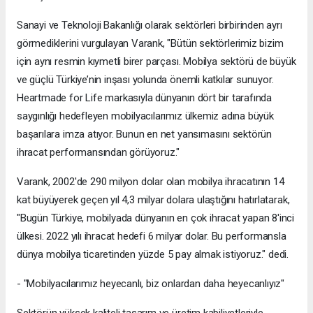
Sanayi ve Teknoloji Bakanlığı olarak sektörleri birbirinden ayrı
görmediklerini vurgulayan Varank, "Bütün sektörlerimiz bizim
için aynı resmin kıymetli birer parçası. Mobilya sektörü de büyük
ve güçlü Türkiye’nin inşası yolunda önemli katkılar sunuyor.
Heartmade for Life markasıyla dünyanın dört bir tarafında
saygınlığı hedefleyen mobilyacılarımız ülkemiz adına büyük
başarılara imza atıyor. Bunun en net yansımasını sektörün
ihracat performansından görüyoruz."
Varank, 2002'de 290 milyon dolar olan mobilya ihracatının 14
kat büyüyerek geçen yıl 4,3 milyar dolara ulaştığını hatırlatarak,
"Bugün Türkiye, mobilyada dünyanın en çok ihracat yapan 8'inci
ülkesi. 2022 yılı ihracat hedefi 6 milyar dolar. Bu performansla
dünya mobilya ticaretinden yüzde 5 pay almak istiyoruz." dedi.
- "Mobilyacılarımız heyecanlı, biz onlardan daha heyecanlıyız"
Sektörün yüksek kaliteli tasarım ve üretim kabiliyetleriyle