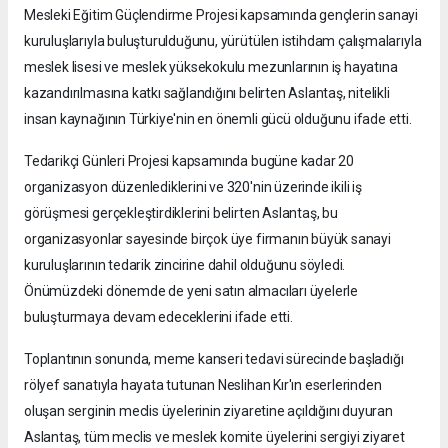
Mesleki Eğitim Güçlendirme Projesi kapsamında gençlerin sanayi
kuruluşlarıyla buluşturulduğunu, yürütülen istihdam çalışmalarıyla
meslek lisesi ve meslek yüksekokulu mezunlarının iş hayatına
kazandırılmasına katkı sağlandığını belirten Aslantaş, nitelikli
insan kaynağının Türkiye'nin en önemli gücü olduğunu ifade etti.
Tedarikçi Günleri Projesi kapsamında bugüne kadar 20
organizasyon düzenlediklerini ve 320'nin üzerinde ikili iş
görüşmesi gerçekleştirdiklerini belirten Aslantaş, bu
organizasyonlar sayesinde birçok üye firmanın büyük sanayi
kuruluşlarının tedarik zincirine dahil olduğunu söyledi.
Önümüzdeki dönemde de yeni satın almacıları üyelerle
buluşturmaya devam edeceklerini ifade etti.
Toplantının sonunda, meme kanseri tedavi sürecinde başladığı
rölyef sanatıyla hayata tutunan Neslihan Kır'ın eserlerinden
oluşan serginin meclis üyelerinin ziyaretine açıldığını duyuran
Aslantaş, tüm meclis ve meslek komite üyelerini sergiyi ziyaret