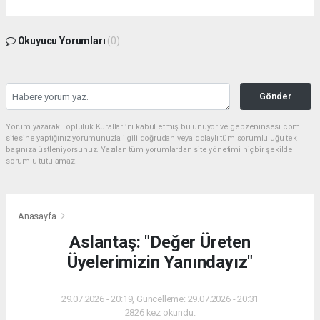
Okuyucu Yorumları
(0)
Gönder
Yorum yazarak Topluluk Kuralları’nı kabul etmiş bulunuyor ve gebzeninsesi.com
sitesine yaptığınız yorumunuzla ilgili doğrudan veya dolaylı tüm sorumluluğu tek
başınıza üstleniyorsunuz. Yazılan tüm yorumlardan site yönetimi hiçbir şekilde
sorumlu tutulamaz.
Anasayfa
Aslantaş: "Değer Üreten
Üyelerimizin Yanındayız"
29.07.2026 - 20:19, Güncelleme: 29.07.2026 - 20:31
2826 kez okundu.