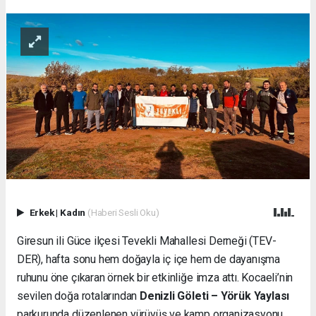
Erkek
|
Kadın
(Haberi Sesli Oku)
Giresun ili Güce ilçesi Tevekli Mahallesi Derneği (TEV-
DER), hafta sonu hem doğayla iç içe hem de dayanışma
ruhunu öne çıkaran örnek bir etkinliğe imza attı. Kocaeli’nin
sevilen doğa rotalarından
Denizli Göleti – Yörük Yaylası
parkurunda düzenlenen yürüyüş ve kamp organizasyonu,