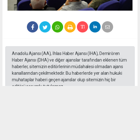
Anadolu Ajansı (AA), İhlas Haber Ajansı (İHA), Demirören
Haber Ajansı (DHA) ve diğer ajanslar tarafından eklenen tüm
haberler, sitemizin editörlerinin müdahalesi olmadan ajans
kanallarından çekilmektedir. Bu haberlerde yer alan hukuki
muhataplar haberi geçen ajanslar olup sitemizin hiç bir
editörü sorumlu tutulamaz...
#Abdurrahman Aslantaş
#Gebze Ticaret Odası
#Meclis
#Toplantı