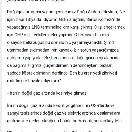
Doğalgaz araması yapan gemilerimiz Doğu Akdeniz’deyken, 'Ne
işimiz var Libya’da.' diyorlar. Gidin araştırın, Saros Körfezi’nde
yapacağımız LNG terminaline kim karşı çıkmış. O işi engellemek
için CHP milletvekilleri neler yapmış. O terminali bitirmiş
olsaydık belki bugün bu sorunu hiç yaşamayacaktık. Şimdi
utanmadan sıkılmadan İran kaynaklı bir sorun yaşadığımızda
açıklama yapıyorlar. Biz her alanda olduğu gibi enerji alanında
da bağımsızlığımızı güçlendirmenin derdindeyken, bazıları
sadece köstek olmanın derdinde. Ben bu art niyetli zihniyeti
milletimize havale ediyorum.”
- İran’ın doğal gaz arzında kesintiye gitmesi
İran’ın doğal gaz arzında kesintiye gitmesinin OSB’lerde ve
sanayi tesislerinde doğal gaz ve elektrik arzında kısıtlamalara
gidilmesine neden olduğunu hatırlatan Varank, şunları kaydetti: