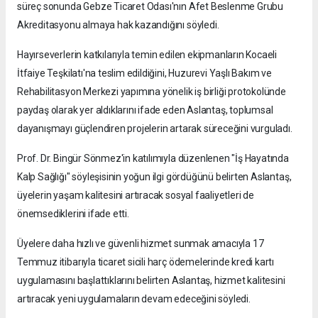
süreç sonunda Gebze Ticaret Odası'nın Afet Beslenme Grubu
Akreditasyonu almaya hak kazandığını söyledi.
Hayırseverlerin katkılarıyla temin edilen ekipmanların Kocaeli
İtfaiye Teşkilatı'na teslim edildiğini, Huzurevi Yaşlı Bakım ve
Rehabilitasyon Merkezi yapımına yönelik iş birliği protokolünde
paydaş olarak yer aldıklarını ifade eden Aslantaş, toplumsal
dayanışmayı güçlendiren projelerin artarak süreceğini vurguladı.
Prof. Dr. Bingür Sönmez'in katılımıyla düzenlenen "İş Hayatında
Kalp Sağlığı" söyleşisinin yoğun ilgi gördüğünü belirten Aslantaş,
üyelerin yaşam kalitesini artıracak sosyal faaliyetleri de
önemsediklerini ifade etti.
Üyelere daha hızlı ve güvenli hizmet sunmak amacıyla 17
Temmuz itibarıyla ticaret sicili harç ödemelerinde kredi kartı
uygulamasını başlattıklarını belirten Aslantaş, hizmet kalitesini
artıracak yeni uygulamaların devam edeceğini söyledi.