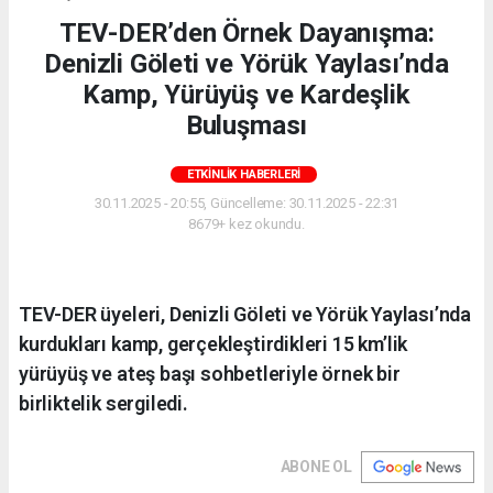
TEV-DER’den Örnek Dayanışma:
Denizli Göleti ve Yörük Yaylası’nda
Kamp, Yürüyüş ve Kardeşlik
Buluşması
ETKINLIK HABERLERI
30.11.2025 - 20:55, Güncelleme: 30.11.2025 - 22:31
8679+ kez okundu.
TEV-DER üyeleri, Denizli Göleti ve Yörük Yaylası’nda
kurdukları kamp, gerçekleştirdikleri 15 km’lik
yürüyüş ve ateş başı sohbetleriyle örnek bir
birliktelik sergiledi.
ABONE OL