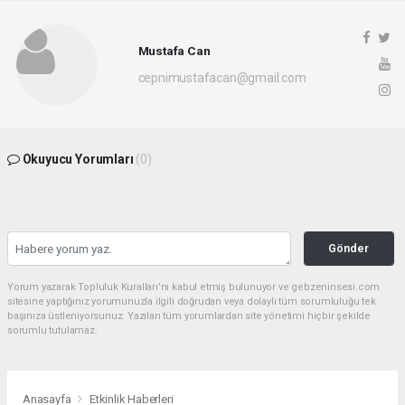
Mustafa Can
cepnimustafacan@gmail.com
Okuyucu Yorumları
(0)
Gönder
Yorum yazarak Topluluk Kuralları’nı kabul etmiş bulunuyor ve gebzeninsesi.com
sitesine yaptığınız yorumunuzla ilgili doğrudan veya dolaylı tüm sorumluluğu tek
başınıza üstleniyorsunuz. Yazılan tüm yorumlardan site yönetimi hiçbir şekilde
sorumlu tutulamaz.
Anasayfa
Etkinlik Haberleri