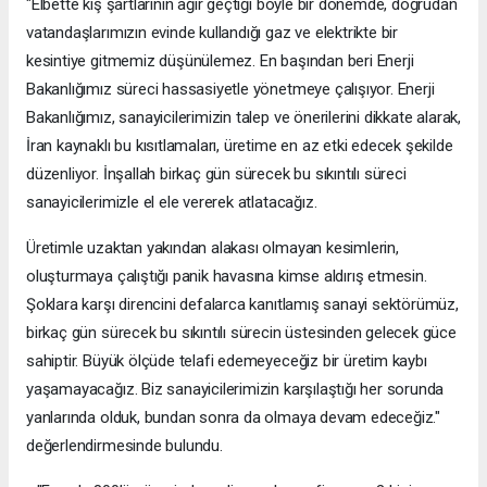
"Elbette kış şartlarının ağır geçtiği böyle bir dönemde, doğrudan
vatandaşlarımızın evinde kullandığı gaz ve elektrikte bir
kesintiye gitmemiz düşünülemez. En başından beri Enerji
Bakanlığımız süreci hassasiyetle yönetmeye çalışıyor. Enerji
Bakanlığımız, sanayicilerimizin talep ve önerilerini dikkate alarak,
İran kaynaklı bu kısıtlamaları, üretime en az etki edecek şekilde
düzenliyor. İnşallah birkaç gün sürecek bu sıkıntılı süreci
sanayicilerimizle el ele vererek atlatacağız.
Üretimle uzaktan yakından alakası olmayan kesimlerin,
oluşturmaya çalıştığı panik havasına kimse aldırış etmesin.
Şoklara karşı direncini defalarca kanıtlamış sanayi sektörümüz,
birkaç gün sürecek bu sıkıntılı sürecin üstesinden gelecek güce
sahiptir. Büyük ölçüde telafi edemeyeceğiz bir üretim kaybı
yaşamayacağız. Biz sanayicilerimizin karşılaştığı her sorunda
yanlarında olduk, bundan sonra da olmaya devam edeceğiz."
değerlendirmesinde bulundu.