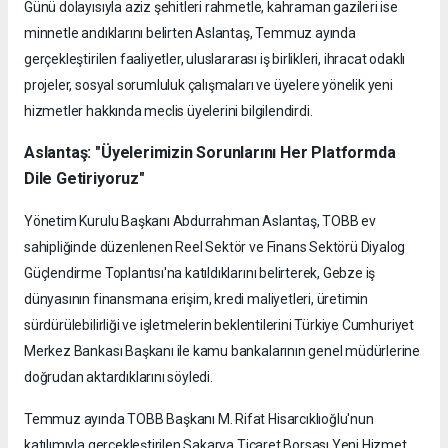
Günü dolayısıyla aziz şehitleri rahmetle, kahraman gazileri ise
minnetle andıklarını belirten Aslantaş, Temmuz ayında
gerçekleştirilen faaliyetler, uluslararası iş birlikleri, ihracat odaklı
projeler, sosyal sorumluluk çalışmaları ve üyelere yönelik yeni
hizmetler hakkında meclis üyelerini bilgilendirdi.
Aslantaş: "Üyelerimizin Sorunlarını Her Platformda
Dile Getiriyoruz"
Yönetim Kurulu Başkanı Abdurrahman Aslantaş, TOBB ev
sahipliğinde düzenlenen Reel Sektör ve Finans Sektörü Diyalog
Güçlendirme Toplantısı'na katıldıklarını belirterek, Gebze iş
dünyasının finansmana erişim, kredi maliyetleri, üretimin
sürdürülebilirliği ve işletmelerin beklentilerini Türkiye Cumhuriyet
Merkez Bankası Başkanı ile kamu bankalarının genel müdürlerine
doğrudan aktardıklarını söyledi.
Temmuz ayında TOBB Başkanı M. Rifat Hisarcıklıoğlu'nun
katılımıyla gerçekleştirilen Sakarya Ticaret Borsası Yeni Hizmet