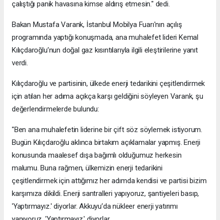
çalıştığı panik havasına kimse aldırış etmesin." dedi.
Bakan Mustafa Varank, İstanbul Mobilya Fuarı'nın açılış
programında yaptığı konuşmada, ana muhalefet lideri Kemal
Kılıçdaroğlu’nun doğal gaz kısıntılarıyla ilgili eleştirilerine yanıt
verdi.
Kılıçdaroğlu ve partisinin, ülkede enerji tedarikini çeşitlendirmek
için atılan her adıma açıkça karşı geldiğini söyleyen Varank, şu
değerlendirmelerde bulundu:
"Ben ana muhalefetin liderine bir çift söz söylemek istiyorum.
Bugün Kılıçdaroğlu aklınca birtakım açıklamalar yapmış. Enerji
konusunda maalesef dışa bağımlı olduğumuz herkesin
malumu. Buna rağmen, ülkemizin enerji tedarikini
çeşitlendirmek için attığımız her adımda kendisi ve partisi bizim
karşımıza dikildi. Enerji santralleri yapıyoruz, şantiyeleri basıp,
'Yaptırmayız.' diyorlar. Akkuyu’da nükleer enerji yatırımı
yapıyoruz, 'Yaptırmayız.' diyorlar.