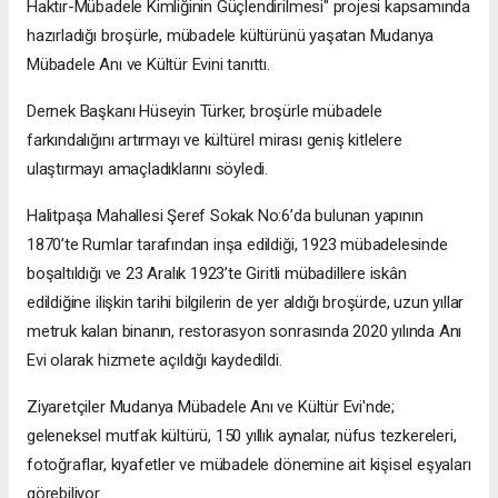
Haktır-Mübadele Kimliğinin Güçlendirilmesi" projesi kapsamında
hazırladığı broşürle, mübadele kültürünü yaşatan Mudanya
Mübadele Anı ve Kültür Evini tanıttı.
Dernek Başkanı Hüseyin Türker, broşürle mübadele
farkındalığını artırmayı ve kültürel mirası geniş kitlelere
ulaştırmayı amaçladıklarını söyledi.
Halitpaşa Mahallesi Şeref Sokak No:6’da bulunan yapının
1870’te Rumlar tarafından inşa edildiği, 1923 mübadelesinde
boşaltıldığı ve 23 Aralık 1923’te Giritli mübadillere iskân
edildiğine ilişkin tarihi bilgilerin de yer aldığı broşürde, uzun yıllar
metruk kalan binanın, restorasyon sonrasında 2020 yılında Anı
Evi olarak hizmete açıldığı kaydedildi.
Ziyaretçiler Mudanya Mübadele Anı ve Kültür Evi'nde;
geleneksel mutfak kültürü, 150 yıllık aynalar, nüfus tezkereleri,
fotoğraflar, kıyafetler ve mübadele dönemine ait kişisel eşyaları
görebiliyor.