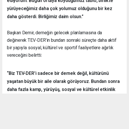
ediyorum. Bugün ortaya koyduğumuz tablo, birlikte
yürüyeceğimiz daha çok yolumuz olduğunu bir kez
daha gösterdi. Birliğimiz daim olsun.”
Başkan Demir, derneğin gelecek planlamasına da
değinerek TEV-DER’in bundan sonraki süreçte daha aktif
bir yapıyla sosyal, kültürel ve sportif faaliyetlere ağırlık
vereceğini belirtti:
“Biz TEV-DER’i sadece bir dernek değil, kültürünü
yaşatan büyük bir aile olarak görüyoruz. Bundan sonra
daha fazla kamp, yürüyüş, sosyal ve kültürel etkinlik
organize ederek hemşehrilerimizle dayanışmayı
sürdüreceğiz.”
Örnek Dernekçilik Modeli