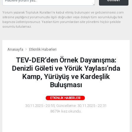
Yorum yazarak Topluluk Kuralları’nı kabul etmiş bulunuyor ve gebzeninsesi.com
sitesine yaptığınız yorumunuzla ilgili doğrudan veya dolaylı tüm sorumluluğu tek
başınıza üstleniyorsunuz. Yazılan tüm yorumlardan site yönetimi hiçbir şekilde
sorumlu tutulamaz.
Anasayfa
Etkinlik Haberleri
TEV-DER’den Örnek Dayanışma:
Denizli Göleti ve Yörük Yaylası’nda
Kamp, Yürüyüş ve Kardeşlik
Buluşması
ETKINLIK HABERLERI
30.11.2025 - 20:55, Güncelleme: 30.11.2025 - 22:31
8679+ kez okundu.