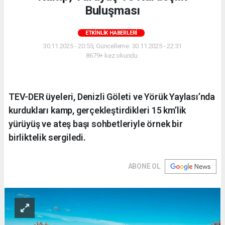
Buluşması
ETKINLIK HABERLERI
30.11.2025 - 20:55, Güncelleme: 30.11.2025 - 22:31
8679+ kez okundu.
TEV-DER üyeleri, Denizli Göleti ve Yörük Yaylası’nda
kurdukları kamp, gerçekleştirdikleri 15 km’lik
yürüyüş ve ateş başı sohbetleriyle örnek bir
birliktelik sergiledi.
ABONE OL