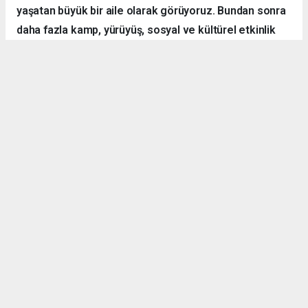
yaşatan büyük bir aile olarak görüyoruz. Bundan sonra
daha fazla kamp, yürüyüş, sosyal ve kültürel etkinlik
organize ederek hemşehrilerimizle dayanışmayı
sürdüreceğiz.”
Örnek Dernekçilik Modeli
Gerçekleştirilen organizasyon, disiplinli yapısı, güçlü
iletişim ortamı ve katılımcılar arasındaki dayanışma ruhuyla
bölgedeki derneklere örnek bir çalışma olarak gösterildi.
TEV-DER üyeleri hem spor yaptı, hem sosyalleşti hem de
doğanın içerisinde kardeşlik bağlarını pekiştirdi.
Denizli Göleti’nde başlayan ve Yörük Yaylası’nda sonlanan
etkinlikte ateş başında kurulan sohbet halkası ise
programın en çok ilgi gören anlarından biri oldu. Katılımcılar,
bu tür doğa ve dayanışma temelli organizasyonların daha
sık yapılması gerektiğini ifade etti.