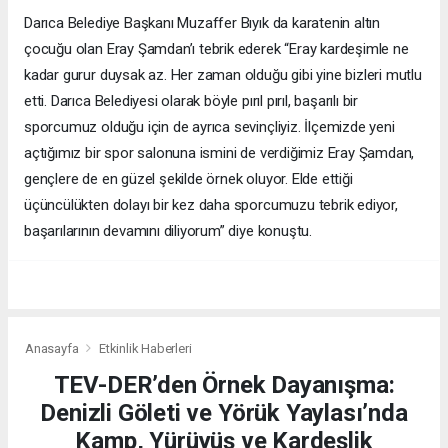
Darıca Belediye Başkanı Muzaffer Bıyık da karatenin altın
çocuğu olan Eray Şamdan’ı tebrik ederek “Eray kardeşimle ne
kadar gurur duysak az. Her zaman olduğu gibi yine bizleri mutlu
etti. Darıca Belediyesi olarak böyle pırıl pırıl, başarılı bir
sporcumuz olduğu için de ayrıca sevinçliyiz. İlçemizde yeni
açtığımız bir spor salonuna ismini de verdiğimiz Eray Şamdan,
gençlere de en güzel şekilde örnek oluyor. Elde ettiği
üçüncülükten dolayı bir kez daha sporcumuzu tebrik ediyor,
başarılarının devamını diliyorum” diye konuştu.
Anasayfa
Etkinlik Haberleri
TEV-DER’den Örnek Dayanışma:
Denizli Göleti ve Yörük Yaylası’nda
Kamp, Yürüyüş ve Kardeşlik