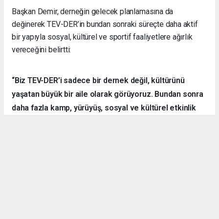
Başkan Demir, derneğin gelecek planlamasına da
değinerek TEV-DER’in bundan sonraki süreçte daha aktif
bir yapıyla sosyal, kültürel ve sportif faaliyetlere ağırlık
vereceğini belirtti:
“Biz TEV-DER’i sadece bir dernek değil, kültürünü
yaşatan büyük bir aile olarak görüyoruz. Bundan sonra
daha fazla kamp, yürüyüş, sosyal ve kültürel etkinlik
organize ederek hemşehrilerimizle dayanışmayı
sürdüreceğiz.”
Örnek Dernekçilik Modeli
Gerçekleştirilen organizasyon, disiplinli yapısı, güçlü
iletişim ortamı ve katılımcılar arasındaki dayanışma ruhuyla
bölgedeki derneklere örnek bir çalışma olarak gösterildi.