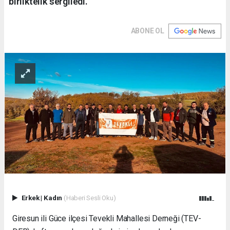
birliktelik sergiledi.
ABONE OL
Erkek
|
Kadın
(Haberi Sesli Oku)
Giresun ili Güce ilçesi Tevekli Mahallesi Derneği (TEV-