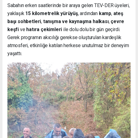
Sabahın erken saatlerinde bir araya gelen TEV-DER üyeleri,
yaklaşık
15 kilometrelik yürüyüş
, ardından
kamp
,
ateş
başı sohbetleri
,
tanışma ve kaynaşma halkası
,
çevre
keşfi
ve
hatıra çekimleri
ile dolu dolu bir gün geçirdi.
Gerek programın akıcılığı gerekse oluşturulan kardeşlik
atmosferi, etkinliğe katılan herkese unutulmaz bir deneyim
yaşattı.