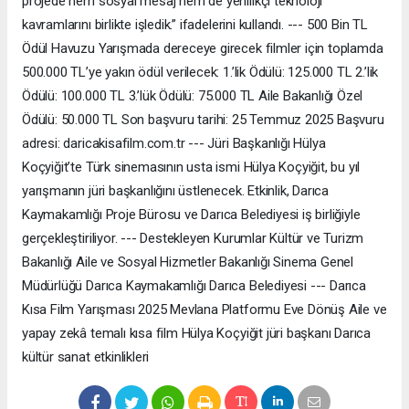
projede hem sosyal mesaj hem de yenilikçi teknoloji
kavramlarını birlikte işledik.” ifadelerini kullandı. --- 500 Bin TL
Ödül Havuzu Yarışmada dereceye girecek filmler için toplamda
500.000 TL’ye yakın ödül verilecek: 1.’lik Ödülü: 125.000 TL 2.’lik
Ödülü: 100.000 TL 3.’lük Ödülü: 75.000 TL Aile Bakanlığı Özel
Ödülü: 50.000 TL Son başvuru tarihi: 25 Temmuz 2025 Başvuru
adresi: daricakisafilm.com.tr --- Jüri Başkanlığı Hülya
Koçyiğit’te Türk sinemasının usta ismi Hülya Koçyiğit, bu yıl
yarışmanın jüri başkanlığını üstlenecek. Etkinlik, Darıca
Kaymakamlığı Proje Bürosu ve Darıca Belediyesi iş birliğiyle
gerçekleştiriliyor. --- Destekleyen Kurumlar Kültür ve Turizm
Bakanlığı Aile ve Sosyal Hizmetler Bakanlığı Sinema Genel
Müdürlüğü Darıca Kaymakamlığı Darıca Belediyesi --- Darıca
Kısa Film Yarışması 2025 Mevlana Platformu Eve Dönüş Aile ve
yapay zekâ temalı kısa film Hülya Koçyiğit jüri başkanı Darıca
kültür sanat etkinlikleri