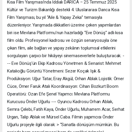
Kısa Film Yarışması’nda İddialı DARICA – 25 Temmuz 2025
Kültür ve Turizm Bakanlığı destekli 4. Uluslararası Darıca Kısa
Film Yarışması, bu yıl “Aile & Yapay Zeka” temasıyla
düzenleniyor. Yarışmada dikkatleri üzerine çeken yapımlardan
biri ise Mevlana Platformu’nun hazırladığı “Eve Dönüş” adlı kısa
film oldu. Profesyonel kadrosu ve özgün senaryosuyla öne
çıkan film, aile bağları ve yapay zekânın toplumsal etkilerini
sorgulayan çarpıcı bir hikâyeyi sinemaseverlerle buluşturacak. -
-- Eve Dönüş’ün Ekip Kadrosu Yönetmen & Senarist: Mehmet
Katalıoğlu Görüntü Yönetmeni: Sezer Koçak Işık &
Prodüksiyon: Uğur Tatar, Eray Akgül, Orhan Ablak Lojistik: Ömer
Cüce, Ömer Faruk Atalı Koordinasyon: Cihan Bozkurt Boom
Operatörü: Ozan Efe Şenel Yapımcı: Mevlana Platformu
Kurucusu Önder Uğurlu --- Oyuncu Kadrosu Orhan Ablak,
Semra Çelebi, Fatih Kaya, Önder Uğurlu, Muharrem Acar, Serhat
Urgan, Talip Ablak ve Mürsel Caba. Filmin yapımcısı Önder
Uğurlu projeyle ilgili olarak: > “Sanatla dönüşüm mümkün. Bu