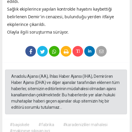
edildi.
Sağlık ekiplerince yapılan kontrolde hayatını kaybettiği
belirlenen Demir'in cenazesi, bulunduğu yerden itfaiye
ekiplerince çıkarıldı.
Olayla ilgili soruşturma sürüyor.
Anadolu Ajansı (AA), İhlas Haber Ajansı (İHA), Demirören
Haber Ajansı (DHA) ve diğer ajanslar tarafından eklenen tüm
haberler, sitemizin editörlerinin müdahalesi olmadan ajans
kanallarından çekilmektedir. Bu haberlerde yer alan hukuki
muhataplar haberi geçen ajanslar olup sitemizin hiç bir
editörü sorumlu tutulamaz...
#başiskele
#fabrika
#karadenizliler mahalesi
#makineye sıkışan işçi