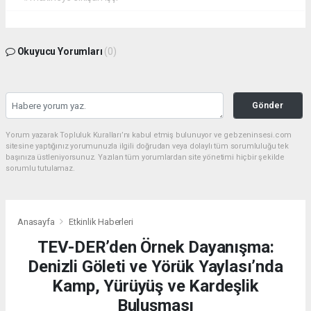
Okuyucu Yorumları
(0)
Gönder
Yorum yazarak Topluluk Kuralları’nı kabul etmiş bulunuyor ve gebzeninsesi.com
sitesine yaptığınız yorumunuzla ilgili doğrudan veya dolaylı tüm sorumluluğu tek
başınıza üstleniyorsunuz. Yazılan tüm yorumlardan site yönetimi hiçbir şekilde
sorumlu tutulamaz.
Anasayfa
Etkinlik Haberleri
TEV-DER’den Örnek Dayanışma:
Denizli Göleti ve Yörük Yaylası’nda
Kamp, Yürüyüş ve Kardeşlik
Buluşması