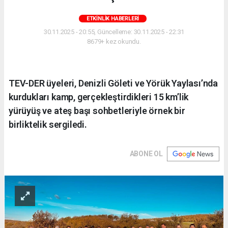
ETKINLIK HABERLERI
30.11.2025 - 20:55, Güncelleme: 30.11.2025 - 22:31
8679+ kez okundu.
TEV-DER üyeleri, Denizli Göleti ve Yörük Yaylası’nda
kurdukları kamp, gerçekleştirdikleri 15 km’lik
yürüyüş ve ateş başı sohbetleriyle örnek bir
birliktelik sergiledi.
ABONE OL