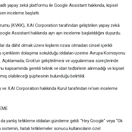
adlı yapay zekâ platformu ile Google Assistant hakkında, kişisel
esen inceleme başlattı.
rumu (KVKK), X.AI Corporation tarafından geliştirilen yapay zekâ
oogle Assistant hakkında ayrı ayrı inceleme başlatıldığını duyurdu.
 da dâhil olmak üzere kişilerin rızası olmadan cinsel içerikli
bu içeriklerin dolaşıma sokulduğu iddiaları üzerine Avrupa Komisyonu
dı. Açıklamada, Grok’un geliştirilmesi ve uygulanması süreçlerinde
u kapsamında gerekli teknik ve idari tedbirlerin alınmadığı ve kişisel
lmış olabileceği şüphesinin bulunduğu belirtildi.
ve X.AI Corporation hakkında Kurul tarafından re'sen inceleme
LEME
k da yanlış tetikleme iddiaları gündeme geldi. “Hey Google” veya “Ok
sistemin, hatalı tetiklemeler sonucu kullanıcıların özel