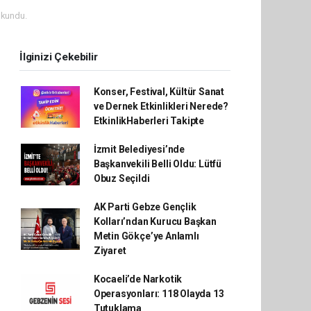
okundu.
İlginizi Çekebilir
Konser, Festival, Kültür Sanat
ve Dernek Etkinlikleri Nerede?
EtkinlikHaberleri Takipte
İzmit Belediyesi’nde
Başkanvekili Belli Oldu: Lütfü
Obuz Seçildi
AK Parti Gebze Gençlik
Kolları’ndan Kurucu Başkan
Metin Gökçe’ye Anlamlı
Ziyaret
Kocaeli’de Narkotik
Operasyonları: 118 Olayda 13
Tutuklama