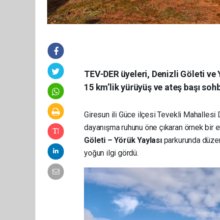
TEV-DER üyeleri, Denizli Göleti ve
15 km’lik yürüyüş ve ateş başı sohbe
Giresun ili Güce ilçesi Tevekli Mahalles
dayanışma ruhunu öne çıkaran örnek bir et
Göleti – Yörük Yaylası
parkurunda düze
yoğun ilgi gördü.