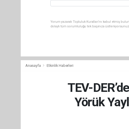
Yorum yazarak Topluluk Kuralları’nı kabul etmiş bulu
dolaylı tüm sorumluluğu tek başınıza üstleniyorsunuz
Anasayfa
Etkinlik Haberleri
TEV-DER’den
Yörük Yayl