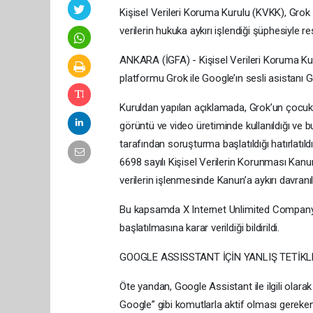
Kişisel Verileri Koruma Kurulu (KVKK), Grok 
verilerin hukuka aykırı işlendiği şüphesiyle r
ANKARA (İGFA) - Kişisel Verileri Koruma Ku
platformu Grok ile Google’ın sesli asistanı G
Kuruldan yapılan açıklamada, Grok’un çocuklar
görüntü ve video üretiminde kullanıldığı ve 
tarafından soruşturma başlatıldığı hatırlatıl
6698 sayılı Kişisel Verilerin Korunması Kanun
verilerin işlenmesinde Kanun’a aykırı davranı
Bu kapsamda X Internet Unlimited Company 
başlatılmasına karar verildiği bildirildi.
GOOGLE ASSISSTANT İÇİN YANLIŞ TETİK
Öte yandan, Google Assistant ile ilgili olara
Google” gibi komutlarla aktif olması gereken 