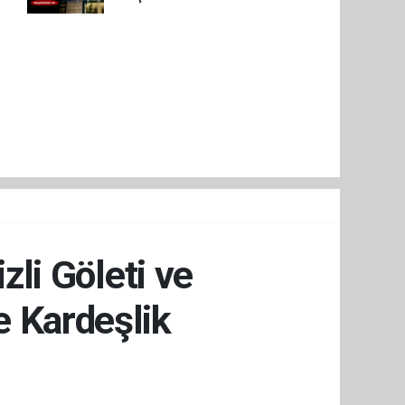
li Göleti ve
e Kardeşlik