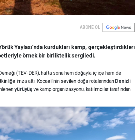
ABONE OL
 Yörük Yaylası’nda kurdukları kamp, gerçekleştirdikleri
tleriyle örnek bir birliktelik sergiledi.
i Derneği (TEV-DER), hafta sonu hem doğayla iç içe hem de
kinliğe imza attı. Kocaeli’nin sevilen doğa rotalarından
Denizli
nlenen
yürüyüş
ve kamp organizasyonu, katılımcılar tarafından