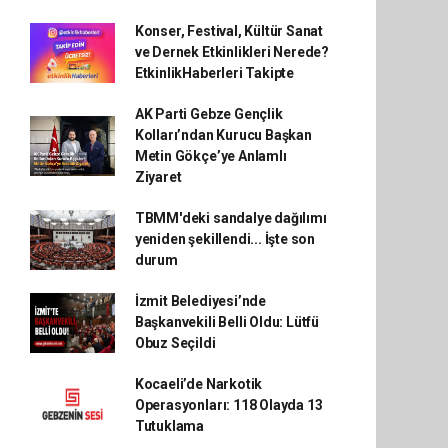
Konser, Festival, Kültür Sanat
ve Dernek Etkinlikleri Nerede?
EtkinlikHaberleri Takipte
AK Parti Gebze Gençlik
Kolları’ndan Kurucu Başkan
Metin Gökçe’ye Anlamlı
Ziyaret
TBMM'deki sandalye dağılımı
yeniden şekillendi... İşte son
durum
İzmit Belediyesi’nde
Başkanvekili Belli Oldu: Lütfü
Obuz Seçildi
Kocaeli’de Narkotik
Operasyonları: 118 Olayda 13
Tutuklama