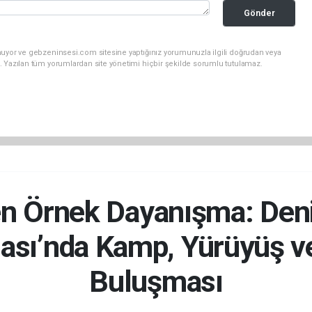
Gönder
nuyor ve gebzeninsesi.com sitesine yaptığınız yorumunuzla ilgili doğrudan veya
. Yazılan tüm yorumlardan site yönetimi hiçbir şekilde sorumlu tutulamaz.
 Örnek Dayanışma: Deniz
ası’nda Kamp, Yürüyüş v
Buluşması