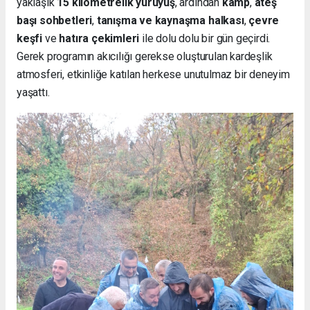
yaklaşık
15 kilometrelik yürüyüş
, ardından
kamp
,
ateş
başı sohbetleri
,
tanışma ve kaynaşma halkası
,
çevre
keşfi
ve
hatıra çekimleri
ile dolu dolu bir gün geçirdi.
Gerek programın akıcılığı gerekse oluşturulan kardeşlik
atmosferi, etkinliğe katılan herkese unutulmaz bir deneyim
yaşattı.