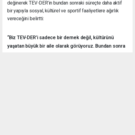
değinerek TEV-DER’in bundan sonraki süreçte daha aktif
bir yapıyla sosyal, kültürel ve sportif faaliyetlere ağırlık
vereceğini belirtti:
“Biz TEV-DER’i sadece bir dernek değil, kültürünü
yaşatan büyük bir aile olarak görüyoruz. Bundan sonra
daha fazla kamp, yürüyüş, sosyal ve kültürel etkinlik
organize ederek hemşehrilerimizle dayanışmayı
sürdüreceğiz.”
Örnek Dernekçilik Modeli
Gerçekleştirilen organizasyon, disiplinli yapısı, güçlü
iletişim ortamı ve katılımcılar arasındaki dayanışma ruhuyla
bölgedeki derneklere örnek bir çalışma olarak gösterildi.
TEV-DER üyeleri hem spor yaptı, hem sosyalleşti hem de
doğanın içerisinde kardeşlik bağlarını pekiştirdi.