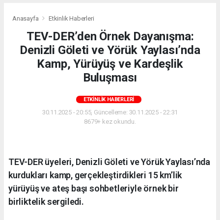
Anasayfa
Etkinlik Haberleri
TEV-DER’den Örnek Dayanışma:
Denizli Göleti ve Yörük Yaylası’nda
Kamp, Yürüyüş ve Kardeşlik
Buluşması
ETKINLIK HABERLERI
30.11.2025 - 20:55, Güncelleme: 30.11.2025 - 22:31
8679+ kez okundu.
TEV-DER üyeleri, Denizli Göleti ve Yörük Yaylası’nda
kurdukları kamp, gerçekleştirdikleri 15 km’lik
yürüyüş ve ateş başı sohbetleriyle örnek bir
birliktelik sergiledi.