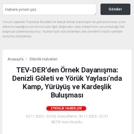
Gönder
Yorum yazarak Topluluk Kuralları’nı kabul etmiş bulunuyor ve gebzeninsesi.com
sitesine yaptığınız yorumunuzla ilgili doğrudan veya dolaylı tüm sorumluluğu tek
başınıza üstleniyorsunuz. Yazılan tüm yorumlardan site yönetimi hiçbir şekilde
sorumlu tutulamaz.
Anasayfa
Etkinlik Haberleri
TEV-DER’den Örnek Dayanışma:
Denizli Göleti ve Yörük Yaylası’nda
Kamp, Yürüyüş ve Kardeşlik
Buluşması
ETKINLIK HABERLERI
30.11.2025 - 20:55, Güncelleme: 30.11.2025 - 22:31
8679+ kez okundu.