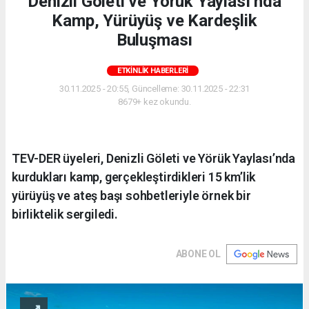
Denizli Göleti ve Yörük Yaylası’nda
Kamp, Yürüyüş ve Kardeşlik
Buluşması
ETKINLIK HABERLERI
30.11.2025 - 20:55, Güncelleme: 30.11.2025 - 22:31
8679+ kez okundu.
TEV-DER üyeleri, Denizli Göleti ve Yörük Yaylası’nda
kurdukları kamp, gerçekleştirdikleri 15 km’lik
yürüyüş ve ateş başı sohbetleriyle örnek bir
birliktelik sergiledi.
ABONE OL