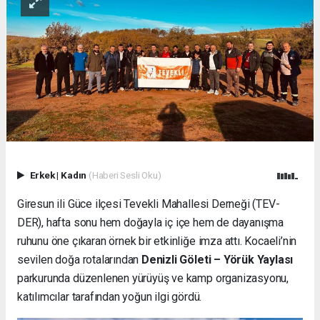
Erkek
|
Kadın
(Haberi Sesli Oku)
Giresun ili Güce ilçesi Tevekli Mahallesi Derneği (TEV-
DER), hafta sonu hem doğayla iç içe hem de dayanışma
ruhunu öne çıkaran örnek bir etkinliğe imza attı. Kocaeli’nin
sevilen doğa rotalarından
Denizli Göleti – Yörük Yaylası
parkurunda düzenlenen yürüyüş ve kamp organizasyonu,
katılımcılar tarafından yoğun ilgi gördü.