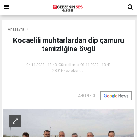
Anasayfa
Kocaelili muhtarlardan dip çamuru
temizliğine övgü
04.11.2023 - 13:43, Güncelleme: 04.11.2023 - 13:43
2801+ kez okundu.
ABONE OL