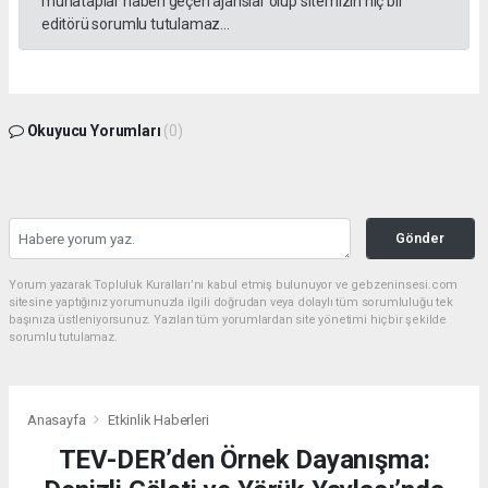
muhataplar haberi geçen ajanslar olup sitemizin hiç bir
editörü sorumlu tutulamaz...
Okuyucu Yorumları
(0)
Gönder
Yorum yazarak Topluluk Kuralları’nı kabul etmiş bulunuyor ve gebzeninsesi.com
sitesine yaptığınız yorumunuzla ilgili doğrudan veya dolaylı tüm sorumluluğu tek
başınıza üstleniyorsunuz. Yazılan tüm yorumlardan site yönetimi hiçbir şekilde
sorumlu tutulamaz.
Anasayfa
Etkinlik Haberleri
TEV-DER’den Örnek Dayanışma: