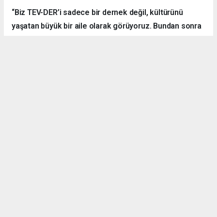
“Biz TEV-DER’i sadece bir dernek değil, kültürünü
yaşatan büyük bir aile olarak görüyoruz. Bundan sonra
daha fazla kamp, yürüyüş, sosyal ve kültürel etkinlik
organize ederek hemşehrilerimizle dayanışmayı
sürdüreceğiz.”
Örnek Dernekçilik Modeli
Gerçekleştirilen organizasyon, disiplinli yapısı, güçlü
iletişim ortamı ve katılımcılar arasındaki dayanışma ruhuyla
bölgedeki derneklere örnek bir çalışma olarak gösterildi.
TEV-DER üyeleri hem spor yaptı, hem sosyalleşti hem de
doğanın içerisinde kardeşlik bağlarını pekiştirdi.
Denizli Göleti’nde başlayan ve Yörük Yaylası’nda sonlanan
etkinlikte ateş başında kurulan sohbet halkası ise
programın en çok ilgi gören anlarından biri oldu. Katılımcılar,