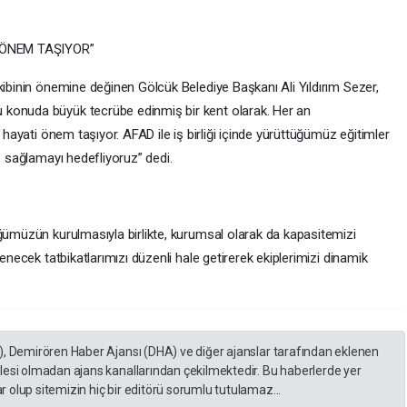
 ÖNEM TAŞIYOR”
kibinin önemine değinen Gölcük Belediye Başkanı Ali Yıldırım Sezer,
konuda büyük tecrübe edinmiş bir kent olarak. Her an
k hayati önem taşıyor. AFAD ile iş birliği içinde yürüttüğümüz eğitimler
e sağlamayı hedefliyoruz” dedi.
üğümüzün kurulmasıyla birlikte, kurumsal olarak da kapasitemizi
lenecek tatbikatlarımızı düzenli hale getirerek ekiplerimizi dinamik
), Demirören Haber Ajansı (DHA) ve diğer ajanslar tarafından eklenen
lesi olmadan ajans kanallarından çekilmektedir. Bu haberlerde yer
 olup sitemizin hiç bir editörü sorumlu tutulamaz...