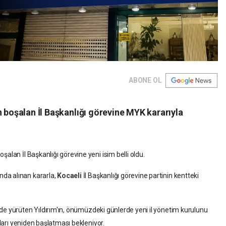
ABONE OL
n boşalan İl Başkanlığı görevine MYK kararıyla
şalan İl Başkanlığı görevine yeni isim belli oldu.
nda alınan kararla,
Kocaeli
İl Başkanlığı görevine partinin kentteki
i de yürüten Yıldırım'ın, önümüzdeki günlerde yeni il yönetim kurulunu
aları yeniden başlatması bekleniyor.