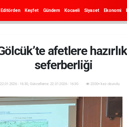
Editörden
Keşfet
Gündem
Kocaeli
Siyaset
Ekonomi
Gölcük’te afetlere hazırlık
seferberliği
22.01.2026 - 16:30, Güncelleme: 22.01.2026 - 16:30
2200+ kez okundu.