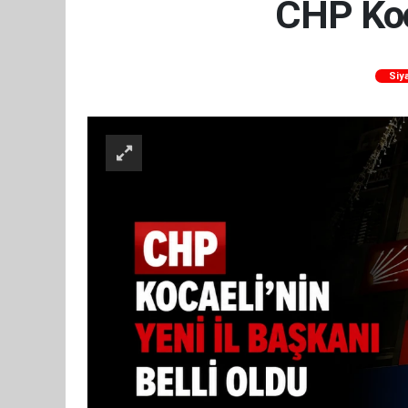
CHP Koca
Siy