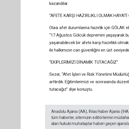
kazandılar.
“AFETE KARŞI HAZIRLIKLI OLMAK HAYATİ
Olası afet durumlarına hazırlık için GÖLAK e
“17 Ağustos Gölcük depremini yaşayarak bu 
yaşanabilecek bir afete karşı hazırlıklı olma
ile halkımızın can güvenliğini en üst seviyed
“EKİPLERİMİZİ DİNAMİK TUTACAĞIZ”
Sezer, “Afet İşleri ve Risk Yönetimi Müdürl
arttırdık. Eğitimlerimizi ve sonrasında düzen
tutacağız” diye konuştu.
Anadolu Ajansı (AA), İhlas Haber Ajansı (İHA
tüm haberler, sitemizin editörlerinin müdaha
alan hukuki muhataplar haberi geçen ajanslar