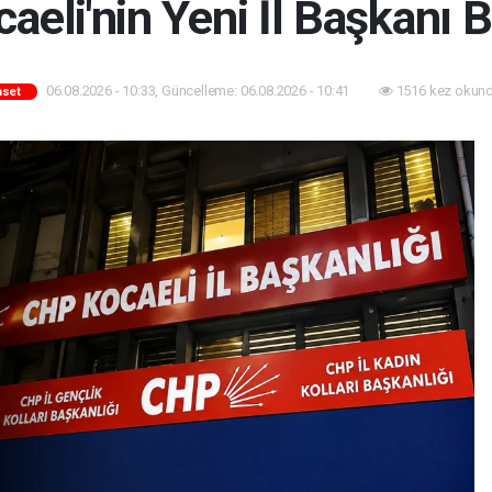
eli'nin Yeni İl Başkanı B
06.08.2026 - 10:33, Güncelleme: 06.08.2026 - 10:41
1516 kez okund
aset