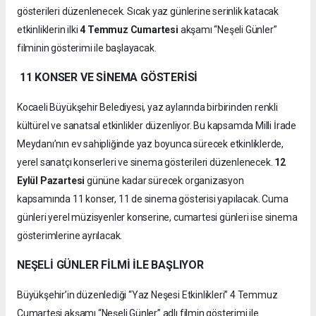
gösterileri düzenlenecek. Sıcak yaz günlerine serinlik katacak
etkinliklerin ilki
4 Temmuz Cumartesi
akşamı “Neşeli Günler”
filminin gösterimi ile başlayacak.
11 KONSER VE SİNEMA GÖSTERİSİ
Kocaeli Büyükşehir Belediyesi, yaz aylarında birbirinden renkli
kültürel ve sanatsal etkinlikler düzenliyor. Bu kapsamda Milli İrade
Meydanı’nın ev sahipliğinde yaz boyunca sürecek etkinliklerde,
yerel sanatçı konserleri ve sinema gösterileri düzenlenecek.
12
Eylül Pazartesi
gününe kadar sürecek organizasyon
kapsamında 11 konser, 11 de sinema gösterisi yapılacak. Cuma
günleri yerel müzisyenler konserine, cumartesi günleri ise sinema
gösterimlerine ayrılacak.
NEŞELİ GÜNLER FİLMİ İLE BAŞLIYOR
Büyükşehir’in düzenlediği “Yaz Neşesi Etkinlikleri” 4 Temmuz
Cumartesi akşamı “Neşeli Günler” adlı filmin gösterimi ile