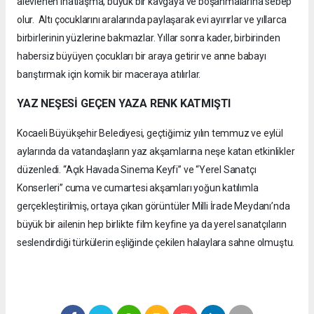
alevlenen inatlaşma, büyük bir kavgaya ve boşanmalarına sebep
olur. Altı çocuklarını aralarında paylaşarak evi ayırırlar ve yıllarca
birbirlerinin yüzlerine bakmazlar. Yıllar sonra kader, birbirinden
habersiz büyüyen çocukları bir araya getirir ve anne babayı
barıştırmak için komik bir maceraya atılırlar.
YAZ NEŞESİ GEÇEN YAZA RENK KATMIŞTI
Kocaeli Büyükşehir Belediyesi, geçtiğimiz yılın temmuz ve eylül
aylarında da vatandaşların yaz akşamlarına neşe katan etkinlikler
düzenledi. “Açık Havada Sinema Keyfi” ve “Yerel Sanatçı
Konserleri” cuma ve cumartesi akşamları yoğun katılımla
gerçekleştirilmiş, ortaya çıkan görüntüler Milli İrade Meydanı’nda
büyük bir ailenin hep birlikte film keyfine ya da yerel sanatçıların
seslendirdiği türkülerin eşliğinde çekilen halaylara sahne olmuştu.