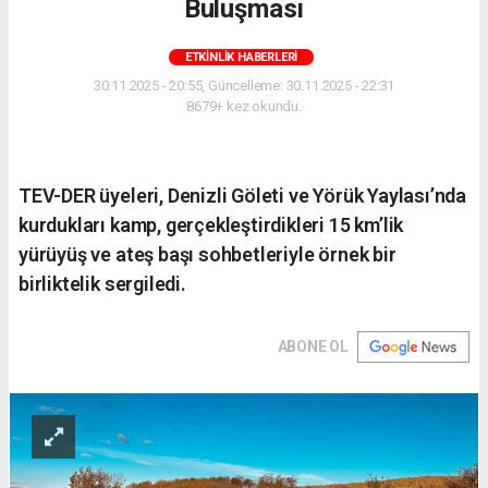
Buluşması
ETKINLIK HABERLERI
30.11.2025 - 20:55, Güncelleme: 30.11.2025 - 22:31
8679+ kez okundu.
TEV-DER üyeleri, Denizli Göleti ve Yörük Yaylası’nda
kurdukları kamp, gerçekleştirdikleri 15 km’lik
yürüyüş ve ateş başı sohbetleriyle örnek bir
birliktelik sergiledi.
ABONE OL