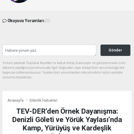
Okuyucu Yorumları
(0)
Gönder
Yorum yazarak Topluluk Kuralları’nı kabul etmiş bulunuyor ve gebzeninsesi.com
sitesine yaptığınız yorumunuzla ilgili doğrudan veya dolaylı tüm sorumluluğu tek
başınıza üstleniyorsunuz. Yazılan tüm yorumlardan site yönetimi hiçbir şekilde
sorumlu tutulamaz.
Anasayfa
Etkinlik Haberleri
TEV-DER’den Örnek Dayanışma:
Denizli Göleti ve Yörük Yaylası’nda
Kamp, Yürüyüş ve Kardeşlik