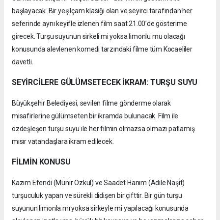
başlayacak. Bir yeşilçam klasiği olan ve seyirci tarafından her
seferinde aynı keyifle izlenen film saat 21.00’de gösterime
girecek. Turşu suyunun sirkeli mi yoksa limonlu mu olacağı
konusunda alevlenen komedi tarzındaki filme tüm Kocaeliler
davetli.
SEYİRCİLERE GÜLÜMSETECEK İKRAM: TURŞU SUYU
Büyükşehir Belediyesi, sevilen filme gönderme olarak
misafirlerine gülümseten bir ikramda bulunacak. Film ile
özdeşleşen turşu suyu ile her filmin olmazsa olmazı patlamış
mısır vatandaşlara ikram edilecek.
FİLMİN KONUSU
Kazım Efendi (Münir Özkul) ve Saadet Hanım (Adile Naşit)
turşuculuk yapan ve sürekli didişen bir çifttir. Bir gün turşu
suyunun limonla mı yoksa sirkeyle mi yapılacağı konusunda