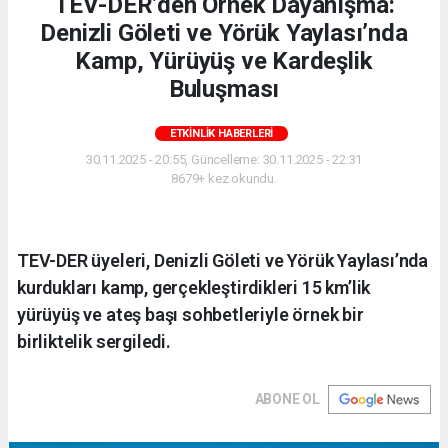
TEV-DER’den Örnek Dayanışma:
Denizli Göleti ve Yörük Yaylası’nda
Kamp, Yürüyüş ve Kardeşlik
Buluşması
ETKINLIK HABERLERI
30.11.2025 - 20:55, Güncelleme: 30.11.2025 - 22:31
8679+ kez okundu.
TEV-DER üyeleri, Denizli Göleti ve Yörük Yaylası’nda
kurdukları kamp, gerçekleştirdikleri 15 km’lik
yürüyüş ve ateş başı sohbetleriyle örnek bir
birliktelik sergiledi.
ABONE OL