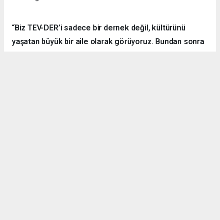
“Biz TEV-DER’i sadece bir dernek değil, kültürünü
yaşatan büyük bir aile olarak görüyoruz. Bundan sonra
daha fazla kamp, yürüyüş, sosyal ve kültürel etkinlik
organize ederek hemşehrilerimizle dayanışmayı
sürdüreceğiz.”
Örnek Dernekçilik Modeli
Gerçekleştirilen organizasyon, disiplinli yapısı, güçlü
iletişim ortamı ve katılımcılar arasındaki dayanışma ruhuyla
bölgedeki derneklere örnek bir çalışma olarak gösterildi.
TEV-DER üyeleri hem spor yaptı, hem sosyalleşti hem de
doğanın içerisinde kardeşlik bağlarını pekiştirdi.
Denizli Göleti’nde başlayan ve Yörük Yaylası’nda sonlanan
etkinlikte ateş başında kurulan sohbet halkası ise