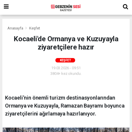
Anasayfa
Keşfet
Kocaeli'de Ormanya ve Kuzuyayla
ziyaretçilere hazır
KEŞFET
19.03.2026 - 09:51
3804+ kez okundu.
Kocaeli’nin önemli turizm destinasyonlarından
Ormanya ve Kuzuyayla, Ramazan Bayramı boyunca
ziyaretçilerini ağırlamaya hazırlanıyor.