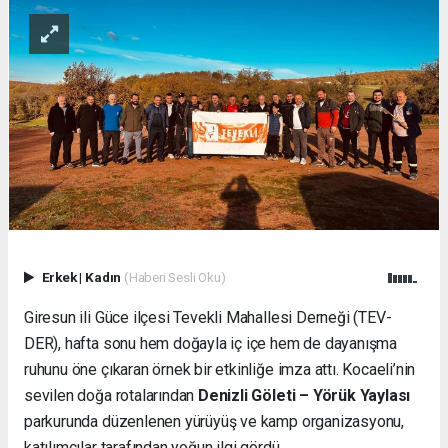
Erkek
|
Kadın
(Haberi Sesli Oku)
Giresun ili Güce ilçesi Tevekli Mahallesi Derneği (TEV-
DER), hafta sonu hem doğayla iç içe hem de dayanışma
ruhunu öne çıkaran örnek bir etkinliğe imza attı. Kocaeli’nin
sevilen doğa rotalarından
Denizli Göleti – Yörük Yaylası
parkurunda düzenlenen yürüyüş ve kamp organizasyonu,
katılımcılar tarafından yoğun ilgi gördü.