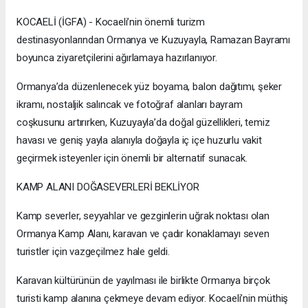
KOCAELİ (İGFA) - Kocaeli’nin önemli turizm
destinasyonlarından Ormanya ve Kuzuyayla, Ramazan Bayramı
boyunca ziyaretçilerini ağırlamaya hazırlanıyor.
Ormanya’da düzenlenecek yüz boyama, balon dağıtımı, şeker
ikramı, nostaljik salıncak ve fotoğraf alanları bayram
coşkusunu artırırken, Kuzuyayla’da doğal güzellikleri, temiz
havası ve geniş yayla alanıyla doğayla iç içe huzurlu vakit
geçirmek isteyenler için önemli bir alternatif sunacak.
KAMP ALANI DOĞASEVERLERİ BEKLİYOR
Kamp severler, seyyahlar ve gezginlerin uğrak noktası olan
Ormanya Kamp Alanı, karavan ve çadır konaklamayı seven
turistler için vazgeçilmez hale geldi.
Karavan kültürünün de yayılması ile birlikte Ormanya birçok
turisti kamp alanına çekmeye devam ediyor. Kocaeli’nin müthiş