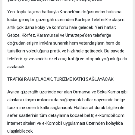
Yeni toplu taşıma hatlarıyla Kocaeli’nin doğusundan batısına
kadar geniş bir güzergâh üzerinden Kartepe Teleferik’e ulaşım
artık çok daha kolay ve konforlu hale gelecek. Yeni hatlar;
Gebze, Körfez, Karamürsel ve Umuttepe’den teleferiğe
doğrudan erişim imkânı sunarak hem vatandaşların hem de
turistlerin yolculuğunu pratik ve hızlı hale getirecek. Bu sayede
teleferik çevresindeki özel araç trafiği ve otopark yoğunluğu da
azalacak.
TRAFİĞİ RAHATLACAK, TURİZME KATKI SAĞLAYACAK
Ayrıca güzergâh üzerinde yer alan Ormanya ve Seka Kampı gibi
alanlara ulaşım imkanını da sağlayacak hatlar sayesinde bölge
turizmine önemli katkı sağlanacak. Hatlara ait durak bilgileri ile
sefer saatlerinin tüm detaylarına kocaeli.bel.tr, e-komobil.com
internet siteleri ve e-Komobil uygulaması üzerinden kolaylıkla
ulaşılabilecek.