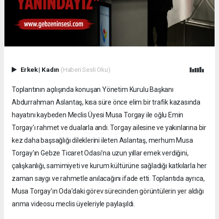
Erkek
|
Kadın
(Haberi Sesli Oku)
Toplantının açılışında konuşan Yönetim Kurulu Başkanı
Abdurrahman Aslantaş, kısa süre önce elim bir trafik kazasında
hayatını kaybeden Meclis Üyesi Musa Torgay ile oğlu Emin
Torgay'ı rahmet ve dualarla andı. Torgay ailesine ve yakınlarına bir
kez daha başsağlığı dileklerini ileten Aslantaş, merhum Musa
Torgay'ın Gebze Ticaret Odası'na uzun yıllar emek verdiğini,
çalışkanlığı, samimiyeti ve kurum kültürüne sağladığı katkılarla her
zaman saygı ve rahmetle anılacağını ifade etti. Toplantıda ayrıca,
Musa Torgay'ın Oda'daki görev sürecinden görüntülerin yer aldığı
anma videosu meclis üyeleriyle paylaşıldı.