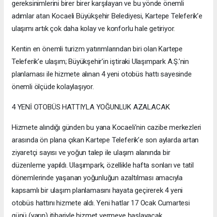
gereksinimlerini birer birer karşılayan ve bu yönde önemli
adımlar atan Kocaeli Büyükşehir Belediyesi, Kartepe Teleferik’e
ulaşımı artık çok daha kolay ve konforlu hale getiriyor.
Kentin en önemli turizm yatırımlarından biri olan Kartepe
Teleferik’e ulaşım; Büyükşehir’in iştiraki Ulaşımpark A.Ş.’nin
planlaması ile hizmete alınan 4 yeni otobüs hattı sayesinde
önemli ölçüde kolaylaşıyor.
4 YENİ OTOBÜS HATTIYLA YOĞUNLUK AZALACAK
Hizmete alındığı günden bu yana Kocaeli’nin cazibe merkezleri
arasında ön plana çıkan Kartepe Teleferik’e son aylarda artan
ziyaretçi sayısı ve yoğun talep ile ulaşım alanında bir
düzenleme yapıldı. Ulaşımpark, özellikle hafta sonları ve tatil
dönemlerinde yaşanan yoğunluğun azaltılması amacıyla
kapsamlı bir ulaşım planlamasını hayata geçirerek 4 yeni
otobüs hattını hizmete aldı. Yeni hatlar 17 Ocak Cumartesi
günü (yarın) itibariyle hizmet vermeye başlayacak.