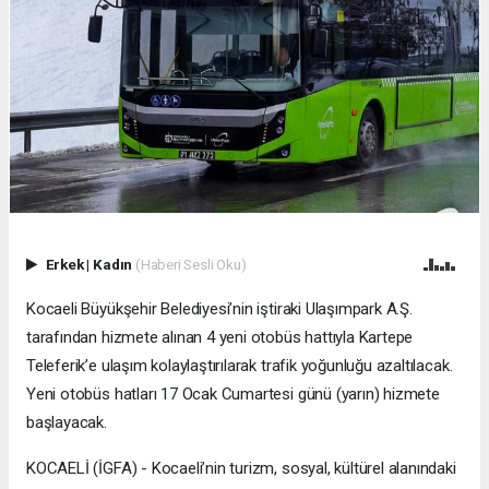
Erkek
|
Kadın
(Haberi Sesli Oku)
Kocaeli Büyükşehir Belediyesi’nin iştiraki Ulaşımpark A.Ş.
tarafından hizmete alınan 4 yeni otobüs hattıyla Kartepe
Teleferik’e ulaşım kolaylaştırılarak trafik yoğunluğu azaltılacak.
Yeni otobüs hatları 17 Ocak Cumartesi günü (yarın) hizmete
başlayacak.
KOCAELİ (İGFA) - Kocaeli’nin turizm, sosyal, kültürel alanındaki