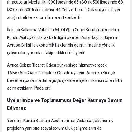
İhracatçılar Meclisi İlk 1000 listesinde 66, İSO İlk 500 listesinde 68,
İSO İkinci 500 listesinde ise 41 Gebze Ticaret Odası üyesinin yer
aldığını belirterek tüm firmaları tebrik etti.
İktisadi Kalkınma Vakfı'nın 64. Olağan Genel Kurulu'na Denetim
Kurulu Asil Üyesi olarak katıldığını belirten Aslantaş, Türkiye'nin
Avrupa Birliği ile ekonomik ilişkilerinin geliştirilmesine yönelik
çalışmaları yakından takip ettiklerini söyledi.
Ayrıca Gebze Ticaret Odası bünyesinde hizmet verecek
TABA/AmCham Temsilcilik Ofisi ile üyelerin Amerika Birleşik
Devletleri pazarına daha güçlü şekilde erişebilmesi için önemli bir
adım attıklarını ifade etti.
Üyelerimize ve Toplumumuza Değer Katmaya Devam
Ediyoruz
Yönetim Kurulu Başkanı Abdurrahman Aslantaş, ekonomik
projelerin yanı sıra sosyal sorumluluk çalışmalarını da