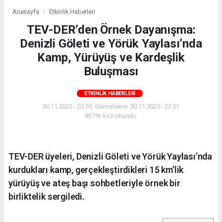
Anasayfa
Etkinlik Haberleri
TEV-DER’den Örnek Dayanışma:
Denizli Göleti ve Yörük Yaylası’nda
Kamp, Yürüyüş ve Kardeşlik
Buluşması
ETKINLIK HABERLERI
30.11.2025 - 20:55, Güncelleme: 30.11.2025 - 22:31
8679+ kez okundu.
TEV-DER üyeleri, Denizli Göleti ve Yörük Yaylası’nda
kurdukları kamp, gerçekleştirdikleri 15 km’lik
yürüyüş ve ateş başı sohbetleriyle örnek bir
birliktelik sergiledi.