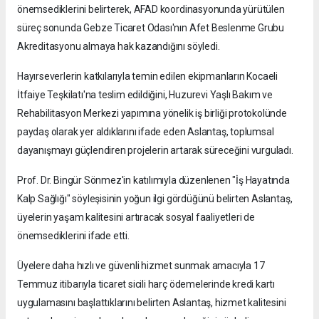
önemsediklerini belirterek, AFAD koordinasyonunda yürütülen
süreç sonunda Gebze Ticaret Odası'nın Afet Beslenme Grubu
Akreditasyonu almaya hak kazandığını söyledi.
Hayırseverlerin katkılarıyla temin edilen ekipmanların Kocaeli
İtfaiye Teşkilatı'na teslim edildiğini, Huzurevi Yaşlı Bakım ve
Rehabilitasyon Merkezi yapımına yönelik iş birliği protokolünde
paydaş olarak yer aldıklarını ifade eden Aslantaş, toplumsal
dayanışmayı güçlendiren projelerin artarak süreceğini vurguladı.
Prof. Dr. Bingür Sönmez'in katılımıyla düzenlenen "İş Hayatında
Kalp Sağlığı" söyleşisinin yoğun ilgi gördüğünü belirten Aslantaş,
üyelerin yaşam kalitesini artıracak sosyal faaliyetleri de
önemsediklerini ifade etti.
Üyelere daha hızlı ve güvenli hizmet sunmak amacıyla 17
Temmuz itibarıyla ticaret sicili harç ödemelerinde kredi kartı
uygulamasını başlattıklarını belirten Aslantaş, hizmet kalitesini