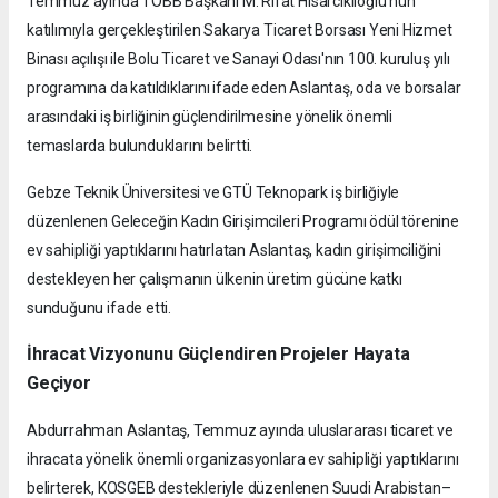
Temmuz ayında TOBB Başkanı M. Rifat Hisarcıklıoğlu'nun
katılımıyla gerçekleştirilen Sakarya Ticaret Borsası Yeni Hizmet
Binası açılışı ile Bolu Ticaret ve Sanayi Odası'nın 100. kuruluş yılı
programına da katıldıklarını ifade eden Aslantaş, oda ve borsalar
arasındaki iş birliğinin güçlendirilmesine yönelik önemli
temaslarda bulunduklarını belirtti.
Gebze Teknik Üniversitesi ve GTÜ Teknopark iş birliğiyle
düzenlenen Geleceğin Kadın Girişimcileri Programı ödül törenine
ev sahipliği yaptıklarını hatırlatan Aslantaş, kadın girişimciliğini
destekleyen her çalışmanın ülkenin üretim gücüne katkı
sunduğunu ifade etti.
İhracat Vizyonunu Güçlendiren Projeler Hayata
Geçiyor
Abdurrahman Aslantaş, Temmuz ayında uluslararası ticaret ve
ihracata yönelik önemli organizasyonlara ev sahipliği yaptıklarını
belirterek, KOSGEB destekleriyle düzenlenen Suudi Arabistan–