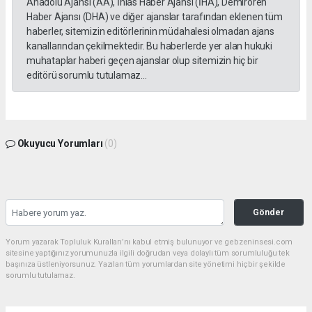
Anadolu Ajansı (AA), İhlas Haber Ajansı (İHA), Demirören
Haber Ajansı (DHA) ve diğer ajanslar tarafından eklenen tüm
haberler, sitemizin editörlerinin müdahalesi olmadan ajans
kanallarından çekilmektedir. Bu haberlerde yer alan hukuki
muhataplar haberi geçen ajanslar olup sitemizin hiç bir
editörü sorumlu tutulamaz...
Okuyucu Yorumları
(0)
Gönder
Yorum yazarak Topluluk Kuralları’nı kabul etmiş bulunuyor ve gebzeninsesi.com
sitesine yaptığınız yorumunuzla ilgili doğrudan veya dolaylı tüm sorumluluğu tek
başınıza üstleniyorsunuz. Yazılan tüm yorumlardan site yönetimi hiçbir şekilde
sorumlu tutulamaz.