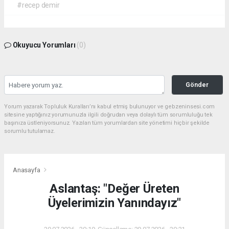
#recep demir
Okuyucu Yorumları
(0)
Gönder
Yorum yazarak Topluluk Kuralları’nı kabul etmiş bulunuyor ve gebzeninsesi.com
sitesine yaptığınız yorumunuzla ilgili doğrudan veya dolaylı tüm sorumluluğu tek
başınıza üstleniyorsunuz. Yazılan tüm yorumlardan site yönetimi hiçbir şekilde
sorumlu tutulamaz.
Anasayfa
Aslantaş: "Değer Üreten
Üyelerimizin Yanındayız"