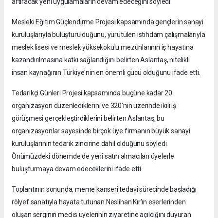
artıracak yeni uygulamaların devam edeceğini söyledi.
Mesleki Eğitim Güçlendirme Projesi kapsamında gençlerin sanayi
kuruluşlarıyla buluşturulduğunu, yürütülen istihdam çalışmalarıyla
meslek lisesi ve meslek yüksekokulu mezunlarının iş hayatına
kazandırılmasına katkı sağlandığını belirten Aslantaş, nitelikli
insan kaynağının Türkiye'nin en önemli gücü olduğunu ifade etti.
Tedarikçi Günleri Projesi kapsamında bugüne kadar 20
organizasyon düzenlediklerini ve 320'nin üzerinde ikili iş
görüşmesi gerçekleştirdiklerini belirten Aslantaş, bu
organizasyonlar sayesinde birçok üye firmanın büyük sanayi
kuruluşlarının tedarik zincirine dahil olduğunu söyledi.
Önümüzdeki dönemde de yeni satın almacıları üyelerle
buluşturmaya devam edeceklerini ifade etti.
Toplantının sonunda, meme kanseri tedavi sürecinde başladığı
rölyef sanatıyla hayata tutunan Neslihan Kır'ın eserlerinden
oluşan serginin meclis üyelerinin ziyaretine açıldığını duyuran