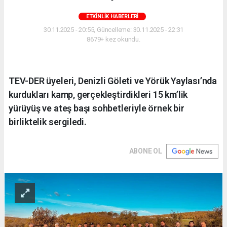
ETKINLIK HABERLERI
30.11.2025 - 20:55, Güncelleme: 30.11.2025 - 22:31
8679+ kez okundu.
TEV-DER üyeleri, Denizli Göleti ve Yörük Yaylası’nda
kurdukları kamp, gerçekleştirdikleri 15 km’lik
yürüyüş ve ateş başı sohbetleriyle örnek bir
birliktelik sergiledi.
ABONE OL