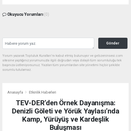
Okuyucu Yorumları
(0)
Gönder
Yorum yazarak Topluluk Kuralları’nı kabul etmiş bulunuyor ve gebzeninsesi.com
sitesine yaptığınız yorumunuzla ilgili doğrudan veya dolaylı tüm sorumluluğu tek
başınıza üstleniyorsunuz. Yazılan tüm yorumlardan site yönetimi hiçbir şekilde
sorumlu tutulamaz.
Anasayfa
Etkinlik Haberleri
TEV-DER’den Örnek Dayanışma:
Denizli Göleti ve Yörük Yaylası’nda
Kamp, Yürüyüş ve Kardeşlik
Buluşması