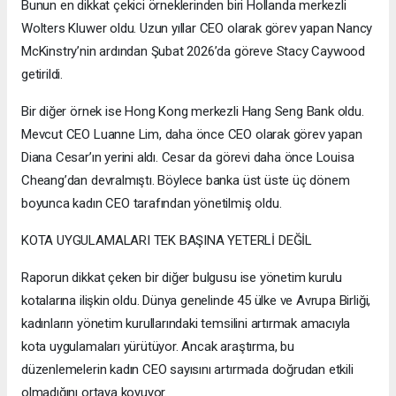
Bunun en dikkat çekici örneklerinden biri Hollanda merkezli
Wolters Kluwer oldu. Uzun yıllar CEO olarak görev yapan Nancy
McKinstry’nin ardından Şubat 2026’da göreve Stacy Caywood
getirildi.
Bir diğer örnek ise Hong Kong merkezli Hang Seng Bank oldu.
Mevcut CEO Luanne Lim, daha önce CEO olarak görev yapan
Diana Cesar’ın yerini aldı. Cesar da görevi daha önce Louisa
Cheang’dan devralmıştı. Böylece banka üst üste üç dönem
boyunca kadın CEO tarafından yönetilmiş oldu.
KOTA UYGULAMALARI TEK BAŞINA YETERLİ DEĞİL
Raporun dikkat çeken bir diğer bulgusu ise yönetim kurulu
kotalarına ilişkin oldu. Dünya genelinde 45 ülke ve Avrupa Birliği,
kadınların yönetim kurullarındaki temsilini artırmak amacıyla
kota uygulamaları yürütüyor. Ancak araştırma, bu
düzenlemelerin kadın CEO sayısını artırmada doğrudan etkili
olmadığını ortaya koyuyor.