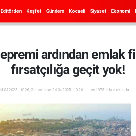
Editörden
Keşfet
Gündem
Kocaeli
Siyaset
Ekonomi
depremi ardından emlak fi
fırsatçılığa geçit yok!
24.04.2025 - 10:26, Güncelleme: 24.04.2025 - 10:26
19751+ kez okundu.