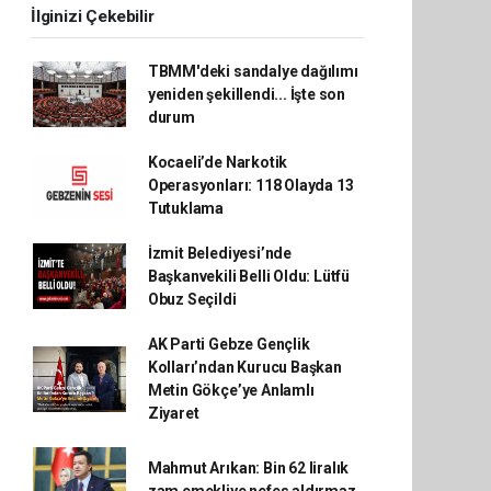
İlginizi Çekebilir
TBMM'deki sandalye dağılımı
yeniden şekillendi... İşte son
durum
Kocaeli’de Narkotik
Operasyonları: 118 Olayda 13
Tutuklama
İzmit Belediyesi’nde
Başkanvekili Belli Oldu: Lütfü
Obuz Seçildi
AK Parti Gebze Gençlik
Kolları’ndan Kurucu Başkan
Metin Gökçe’ye Anlamlı
Ziyaret
Mahmut Arıkan: Bin 62 liralık
zam emekliye nefes aldırmaz