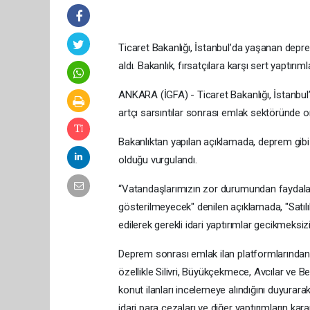
Ticaret Bakanlığı, İstanbul’da yaşanan depre
aldı. Bakanlık, fırsatçılara karşı sert yaptırı
ANKARA (İGFA) - Ticaret Bakanlığı, İstanbul
artçı sarsıntılar sonrası emlak sektöründe or
Bakanlıktan yapılan açıklamada, deprem gi
olduğu vurgulandı.
“Vatandaşlarımızın zor durumundan faydala
gösterilmeyecek" denilen açıklamada, "Satılık 
edilerek gerekli idari yaptırımlar gecikmeksiz
Deprem sonrası emlak ilan platformlarından fi
özellikle Silivri, Büyükçekmece, Avcılar ve Be
konut ilanları incelemeye alındığını duyurarak,
idari para cezaları ve diğer yaptırımların kara