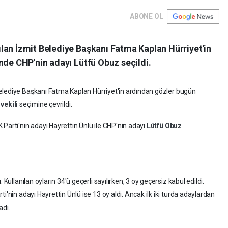
ABONE OL
lan İzmit Belediye Başkanı Fatma Kaplan Hürriyet'in
nde CHP'nin adayı Lütfü Obuz seçildi.
elediye Başkanı Fatma Kaplan Hürriyet'in ardından gözler bugün
vekili
seçimine çevrildi.
Parti'nin adayı Hayrettin Ünlü ile CHP'nin adayı
Lütfü Obuz
Kullanılan oyların 34'ü geçerli sayılırken, 3 oy geçersiz kabul edildi.
rti'nin adayı Hayrettin Ünlü ise 13 oy aldı. Ancak ilk iki turda adaylardan
adı.