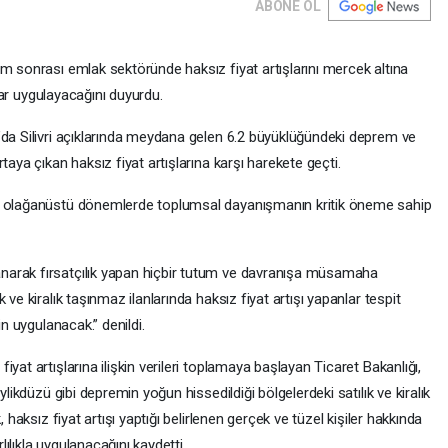
ABONE OL
m sonrası emlak sektöründe haksız fiyat artışlarını mercek altına
mlar uygulayacağını duyurdu.
’da Silivri açıklarında meydana gelen 6.2 büyüklüğündeki deprem ve
taya çıkan haksız fiyat artışlarına karşı harekete geçti.
bi olağanüstü dönemlerde toplumsal dayanışmanın kritik öneme sahip
narak fırsatçılık yapan hiçbir tutum ve davranışa müsamaha
ve kiralık taşınmaz ilanlarında haksız fiyat artışı yapanlar tespit
in uygulanacak.” denildi.
yat artışlarına ilişkin verileri toplamaya başlayan Ticaret Bakanlığı,
ylikdüzü gibi depremin yoğun hissedildiği bölgelerdeki satılık ve kiralık
 haksız fiyat artışı yaptığı belirlenen gerçek ve tüzel kişiler hakkında
rlılıkla uygulanacağını kaydetti.