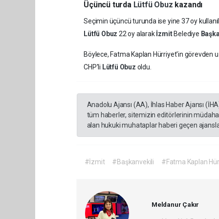
Üçüncü turda
Lütfü Obuz
kazandı
Seçimin üçüncü turunda ise yine 37 oy kullanıld
Lütfü Obuz
22 oy alarak
İzmit
Belediye
Başka
Böylece, Fatma Kaplan Hürriyet'in görevden u
CHP'li
Lütfü Obuz
oldu.
Anadolu Ajansı (AA), İhlas Haber Ajansı (İHA
tüm haberler, sitemizin editörlerinin müdaha
alan hukuki muhataplar haberi geçen ajanslar
#İzmit
#Başkanvekili
#Fatma Kaplan Hür
Meldanur Çakır