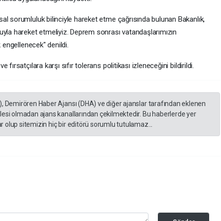
al sorumluluk bilinciyle hareket etme çağrısında bulunan Bakanlık,
uyla hareket etmeliyiz. Deprem sonrası vatandaşlarımızın
k engellenecek" denildi.
ırsatçılara karşı sıfır tolerans politikası izleneceğini bildirildi.
), Demirören Haber Ajansı (DHA) ve diğer ajanslar tarafından eklenen
lesi olmadan ajans kanallarından çekilmektedir. Bu haberlerde yer
 olup sitemizin hiç bir editörü sorumlu tutulamaz...