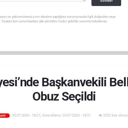
Gönder
nuyor ve gebzeninsesi.com sitesine yaptığınız yorumunuzla ilgili doğrudan veya
. Yazılan tüm yorumlardan site yönetimi hiçbir şekilde sorumlu tutulamaz.
yesi’nde Başkanvekili Bell
Obuz Seçildi
30.07.2026 - 18:21, Güncelleme: 30.07.2026 - 18:21
2552 kez okund
aset