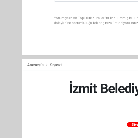
Yorum yazarak Topluluk Kuralları’nı kabul etmiş bulu
dolaylı tüm sorumluluğu tek başınıza üstleniyorsunuz
Anasayfa
Siyaset
İzmit Beledi
Siy