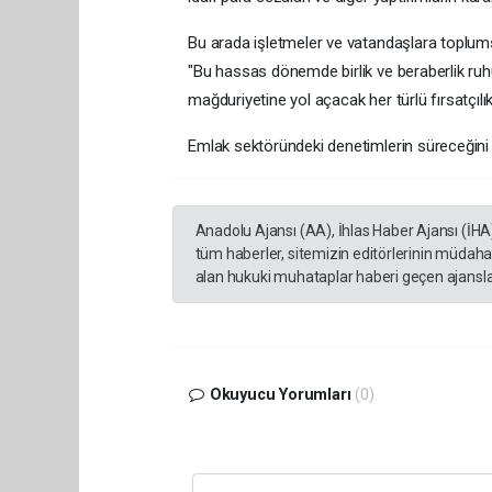
Bu arada işletmeler ve vatandaşlara toplums
"Bu hassas dönemde birlik ve beraberlik ruh
mağduriyetine yol açacak her türlü fırsatçılı
Emlak sektöründeki denetimlerin süreceğini ve f
Anadolu Ajansı (AA), İhlas Haber Ajansı (İHA
tüm haberler, sitemizin editörlerinin müdaha
alan hukuki muhataplar haberi geçen ajanslar
Okuyucu Yorumları
(0)