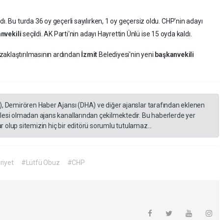
ı. Bu turda 36 oy geçerli sayılırken, 1 oy geçersiz oldu. CHP'nin adayı
nvekili
seçildi. AK Parti'nin adayı Hayrettin Ünlü ise 15 oyda kaldı.
zaklaştırılmasının ardından
İzmit
Belediyesi'nin yeni
başkanvekili
), Demirören Haber Ajansı (DHA) ve diğer ajanslar tarafından eklenen
lesi olmadan ajans kanallarından çekilmektedir. Bu haberlerde yer
 olup sitemizin hiç bir editörü sorumlu tutulamaz...
riyet
#Lütfü Obuz
#CHP